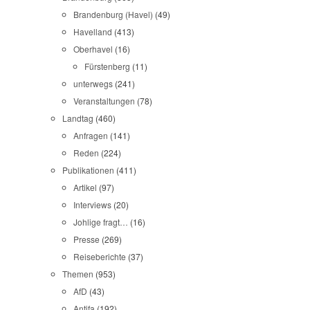
Brandenburg (Havel)
(49)
Havelland
(413)
Oberhavel
(16)
Fürstenberg
(11)
unterwegs
(241)
Veranstaltungen
(78)
Landtag
(460)
Anfragen
(141)
Reden
(224)
Publikationen
(411)
Artikel
(97)
Interviews
(20)
Johlige fragt…
(16)
Presse
(269)
Reiseberichte
(37)
Themen
(953)
AfD
(43)
Antifa
(192)