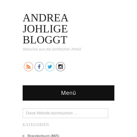
ANDREA
JOHLIGE
BLOGGT
Aktuelles aus der politischen Arbeit
Menü
KATEGORIEN
Brandenburg
(865)