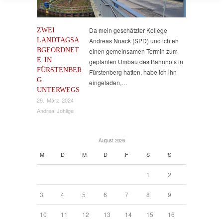
ZWEI
Da mein geschätzter Kollege
LANDTAGSA
Andreas Noack (SPD) und ich eh
BGEORDNET
einen gemeinsamen Termin zum
E IN
geplanten Umbau des Bahnhofs in
FÜRSTENBER
Fürstenberg hatten, habe ich ihn
G
eingeladen,…
UNTERWEGS
29. März 2024
Andrea Johlige
August 2026
M
D
M
D
F
S
S
1
2
3
4
5
6
7
8
9
10
11
12
13
14
15
16