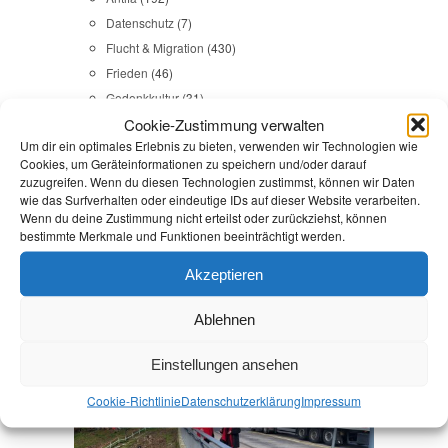
Datenschutz
(7)
Flucht & Migration
(430)
Frieden
(46)
Gedenkkultur
(31)
Cookie-Zustimmung verwalten
Gesundheit
(43)
Um dir ein optimales Erlebnis zu bieten, verwenden wir Technologien wie
Gleichstellung
(17)
Cookies, um Geräteinformationen zu speichern und/oder darauf
Internationales
(65)
zuzugreifen. Wenn du diesen Technologien zustimmst, können wir Daten
Kommunales
(107)
wie das Surfverhalten oder eindeutige IDs auf dieser Website verarbeiten.
Wenn du deine Zustimmung nicht erteilst oder zurückziehst, können
LINKES
(108)
bestimmte Merkmale und Funktionen beeinträchtigt werden.
NSU
(29)
Religion & Dialog
(35)
Akzeptieren
Sicherheit
(98)
Ablehnen
Durchsuchen:
Startseite
/
Barrierefreiheit
Einstellungen ansehen
Cookie-Richtlinie
Datenschutz­erklärung
Impressum
Fürstenberg
,
Kommunales
,
Oberhavel
,
unterwegs