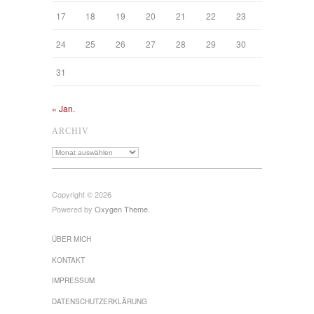
17
18
19
20
21
22
23
24
25
26
27
28
29
30
31
« Jan.
ARCHIV
Archiv
Copyright © 2026
Powered by
Oxygen Theme
.
ÜBER MICH
KONTAKT
IMPRESSUM
DATENSCHUTZ­ERKLÄRUNG