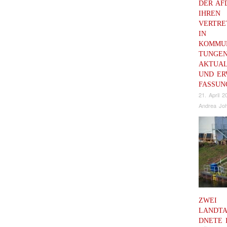
DER AF
IHREN
VERTRE
IN
KOMMU
TUNGEN
AKTUAL
UND ER
FASSUN
21. April 2
Andrea Joh
ZWEI
LANDT
DNETE 