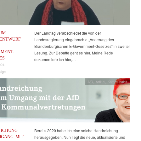
UM
Der Landtag verabschiedet die von der
ZENTWURF
Landesregierung eingebrachte „Änderung des
Brandenburgischen E-Government-Gesetzes“ in zweiter
MENT-
Lesung. Zur Debatte geht es hier. Meine Rede
ES
dokumentiere ich hier,…
024
lige
AfD
,
Artikel
,
Kommunales
ICHUNG
Bereits 2020 habe ich eine solche Handreichung
MGANG MIT
herausgegeben. Nun liegt die neue, aktualisierte und