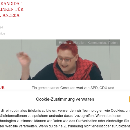
NKANDIDATI
LINKEN FÜR
V, ANDREA
E
24
lige
Flucht & Migration
,
Kommunales
,
Reden
UR
Ein gemeinsamer Gesetzentwurf von SPD, CDU und
NG DES
Bündnis 90/Die Grünen, Die Linke und BVB/Freie
Cookie-Zustimmung verwalten
SAUFNAHME
Wähler zur Änderung des Landesaufnahmegesetzes
ES –
lag dem Landtag vor. Dieser Gesetzentwurf…
dir ein optimales Erlebnis zu bieten, verwenden wir Technologien wie Cookies, u
NGERUNG
äteinformationen zu speichern und/oder darauf zuzugreifen. Wenn du diesen
hnologien zustimmst, können wir Daten wie das Surfverhalten oder eindeutige IDs
IONSSOZIAL
ser Website verarbeiten. Wenn du deine Zustimmung nicht erteilst oder zurückziehs
II