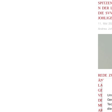
SPITZE
N DER 
DIE SV
JOHLIG
11. Mai 20
Andrea Joh
REDE Z
ÄNDERU
LANDE
GESETZ
Um 
VERLÄ
Ger
DER
Tec
MIGRAT
die
ARBEIT 