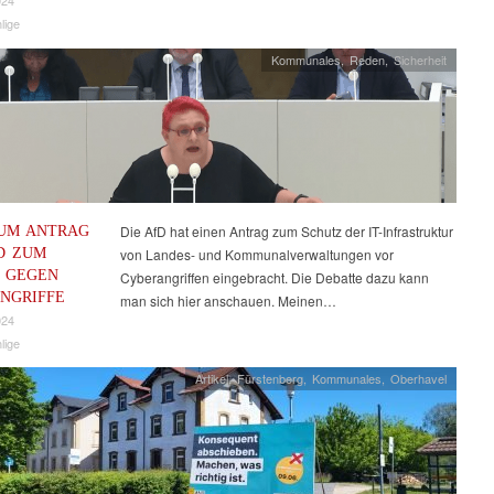
024
lige
Kommunales
,
Reden
,
Sicherheit
UM ANTRAG
Die AfD hat einen Antrag zum Schutz der IT-Infrastruktur
D ZUM
von Landes- und Kommunalverwaltungen vor
 GEGEN
Cyberangriffen eingebracht. Die Debatte dazu kann
NGRIFFE
man sich hier anschauen. Meinen…
024
lige
Artikel
,
Fürstenberg
,
Kommunales
,
Oberhavel