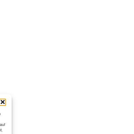
m
 auf
t,