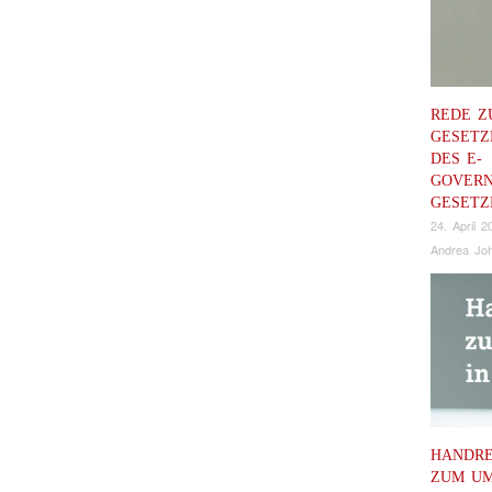
REDE Z
GESET
DES E-
GOVERN
GESETZ
24. April 2
Andrea Joh
HANDRE
ZUM U