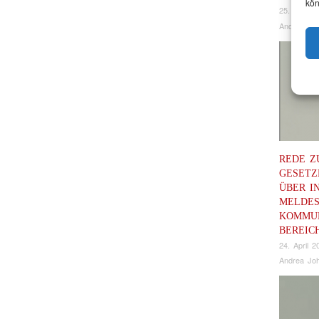
kön
25. April 2
Andrea Joh
REDE Z
GESET
ÜBER I
MELDES
KOMMU
BEREIC
24. April 2
Andrea Joh