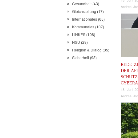
18. Juni 2
Gesundheit
(43)
Andrea Joh
Gleichstellung
(17)
Internationales
(65)
Kommunales
(107)
LINKES
(108)
NSU
(29)
Religion & Dialog
(35)
Sicherheit
(98)
REDE Z
DER AF
SCHUTZ
CYBERA
18. Juni 2
Andrea Joh