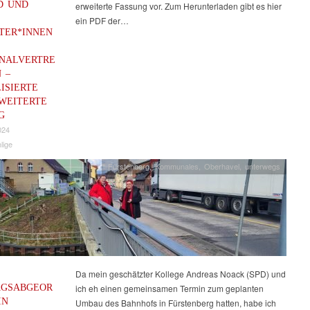
D UND
erweiterte Fassung vor. Zum Herunterladen gibt es hier
ein PDF der…
TER*INNEN
NALVERTRE
 –
ISIERTE
WEITERTE
G
024
lige
Fürstenberg
,
Kommunales
,
Oberhavel
,
unterwegs
Da mein geschätzter Kollege Andreas Noack (SPD) und
AGSABGEOR
ich eh einen gemeinsamen Termin zum geplanten
IN
Umbau des Bahnhofs in Fürstenberg hatten, habe ich