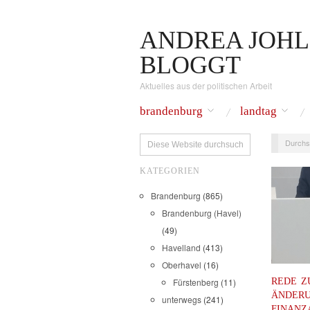
ANDREA JOHL
BLOGGT
Aktuelles aus der politischen Arbeit
brandenburg
landtag
Durchs
KATEGORIEN
Brandenburg
(865)
Brandenburg (Havel)
(49)
Havelland
(413)
Oberhavel
(16)
REDE Z
Fürstenberg
(11)
ÄNDERU
unterwegs
(241)
FINANZ