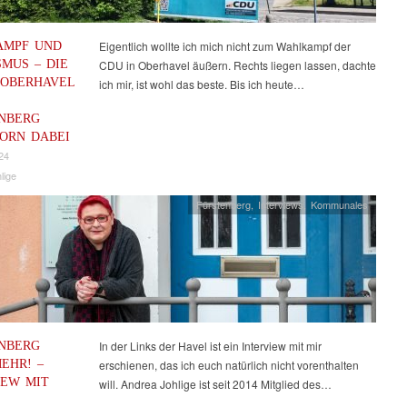
AMPF UND
Eigentlich wollte ich mich nicht zum Wahlkampf der
SMUS – DIE
CDU in Oberhavel äußern. Rechts liegen lassen, dachte
 OBERHAVEL
ich mir, ist wohl das beste. Bis ich heute…
NBERG
ORN DABEI
24
lige
Fürstenberg
,
Interviews
,
Kommunales
NBERG
In der Links der Havel ist ein Interview mit mir
EHR! –
erschienen, das ich euch natürlich nicht vorenthalten
IEW MIT
will. Andrea Johlige ist seit 2014 Mitglied des…