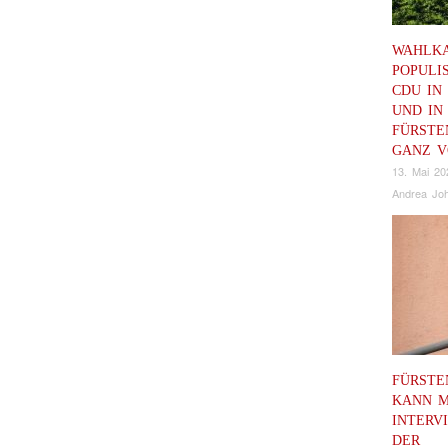
WAHLK
POPULI
CDU IN
UND IN
FÜRSTE
GANZ V
13. Mai 20
Andrea Joh
FÜRSTE
KANN M
INTERV
DER