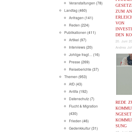
Veranstaltungen
(78)
GESETZ
Landtag
(460)
ZUM AN
ERLEIC
Anfragen
(141)
VON
Reden
(224)
INVEST
Publikationen
(411)
DEN K
Artikel
(97)
20. Juni 2
Interviews
(20)
Andrea Joh
Johlige fragt…
(16)
Presse
(269)
Reiseberichte
(37)
Themen
(953)
AfD
(43)
Antifa
(192)
Datenschutz
(7)
REDE Z
Flucht & Migration
KOMMU
(430)
NGESET
KOMMU
Frieden
(46)
SUNG
Gedenkkultur
(31)