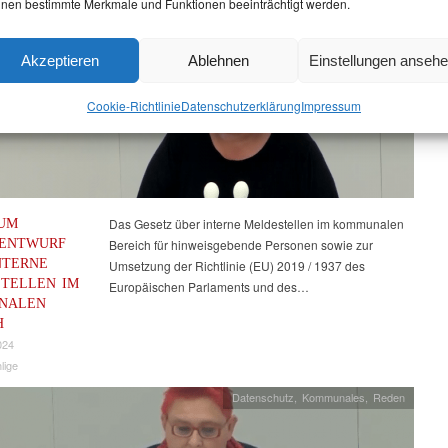
nen bestimmte Merkmale und Funktionen beeinträchtigt werden.
024
lige
Akzeptieren
Ablehnen
Einstellungen anseh
Kommunales
,
Reden
Cookie-Richtlinie
Datenschutz­erklärung
Impressum
UM
Das Gesetz über interne Meldestellen im kommunalen
ZENTWURF
Bereich für hinweisgebende Personen sowie zur
NTERNE
Umsetzung der Richtlinie (EU) 2019 / 1937 des
TELLEN IM
Europäischen Parlaments und des…
NALEN
H
024
lige
Datenschutz
,
Kommunales
,
Reden