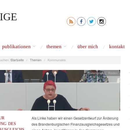
IGE
publikationen
themen
über mich
kontakt
uchen:
Startseite
/
Themen
/
Kommunales
Kommunales
,
Reden
UR
Als Linke haben wir einen Gesetzentwurf zur Änderung
NG DES
des Brandenburgischen Finanzausgleichsgesetzes und
AUSGLEICHS