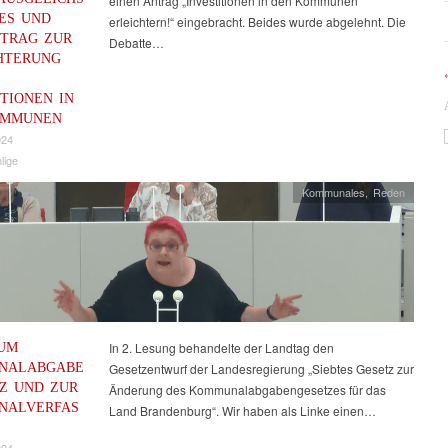
einen Antrag „Investitionen in den Kommunen
ES UND
erleichtern!“ eingebracht. Beides wurde abgelehnt. Die
TRAG ZUR
Debatte…
HTERUNG
ITIONEN IN
OMMUNEN
024
lige
Kommunales
,
Reden
UM
In 2. Lesung behandelte der Landtag den
NALABGABE
Gesetzentwurf der Landesregierung „Siebtes Gesetz zur
Z UND ZUR
Änderung des Kommunalabgabengesetzes für das
NALVERFAS
Land Brandenburg“. Wir haben als Linke einen…