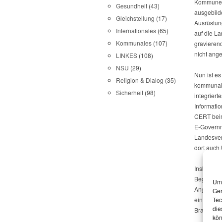
Kommunen 
Gesundheit
(43)
ausgebild
Gleichstellung
(17)
Ausrüstung
Internationales
(65)
auf die L
Kommunales
(107)
gravieren
nicht ange
LINKES
(108)
NSU
(29)
Nun ist es
Religion & Dialog
(35)
kommunale
Sicherheit
(98)
integrier
Informati
CERT beim
E-Governm
Landesve
dort auch 
Insbesonde
Begründung
Um 
Angriffe –
Ger
einen Ihr
Tec
die
Brandenbu
kön