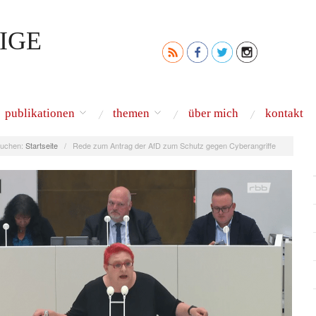
IGE
publikationen
themen
über mich
kontakt
uchen:
Startseite
/
Rede zum Antrag der AfD zum Schutz gegen Cyberangriffe