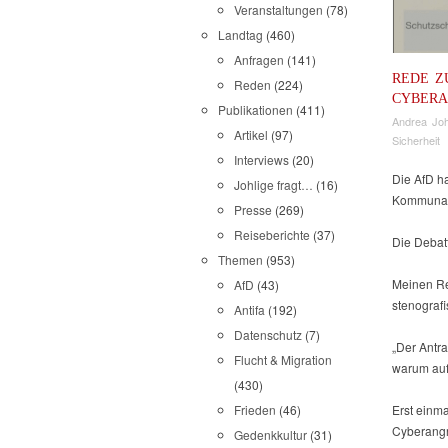
Veranstaltungen
(78)
Landtag
(460)
Anfragen
(141)
REDE Z
Reden
(224)
CYBERA
Publikationen
(411)
Andrea Joh
Artikel
(97)
Sicherheit
Interviews
(20)
Die AfD h
Johlige fragt…
(16)
Kommunalv
Presse
(269)
Reiseberichte
(37)
Die Debat
Themen
(953)
Meinen Red
AfD
(43)
stenografi
Antifa
(192)
Datenschutz
(7)
„Der Antra
Flucht & Migration
warum auf
(430)
Erst einma
Frieden
(46)
Cyberangr
Gedenkkultur
(31)