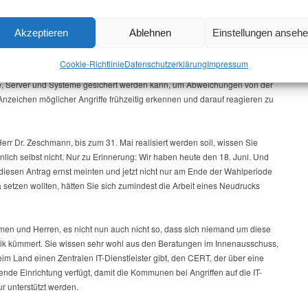
n fordern Sie die Landesregierung auf, bis zum 31. Mai 2024 – kein Gag –
Brandenburg ein sogenanntes Security Operations Center als zentralen, im
Akzeptieren
Ablehnen
Einstellungen anseh
r kommunalen Selbstverwaltung freiwillig einzubindenden Dienstleister für
und Landkreise mit der nötigen finanziellen und personellen Ausstattung
Cookie-Richtlinie
Datenschutz­erklärung
Impressum
en, mit dem die ständige Beobachtung des Datenflusses aller digitalen
, Server und Systeme gesichert werden kann, um Abweichungen von der
Anzeichen möglicher Angriffe frühzeitig erkennen und darauf reagieren zu
err Dr. Zeschmann, bis zum 31. Mai realisiert werden soll, wissen Sie
lich selbst nicht. Nur zu Erinnerung: Wir haben heute den 18. Juni. Und
diesen Antrag ernst meinten und jetzt nicht nur am Ende der Wahlperiode
setzen wollten, hätten Sie sich zumindest die Arbeit eines Neudrucks
en und Herren, es nicht nun auch nicht so, dass sich niemand um diese
ik kümmert. Sie wissen sehr wohl aus den Beratungen im Innenausschuss,
im Land einen Zentralen IT-Dienstleister gibt, den CERT, der über eine
nde Einrichtung verfügt, damit die Kommunen bei Angriffen auf die IT-
tur unterstützt werden.