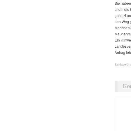
Sie haben
allein die
gesetzt u
den Weg g
Machbarke
Maßnahme 
Ein Hinwei
Landesver
Antrag leh
Schlagwört
Ko