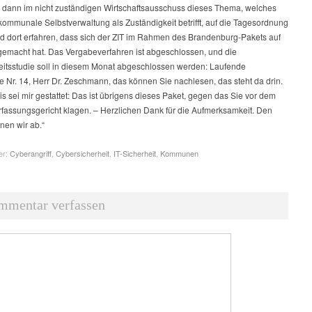
 dann im nicht zuständigen Wirtschaftsausschuss dieses Thema, welches
 kommunale Selbstverwaltung als Zuständigkeit betrifft, auf die Tagesordnung
nd dort erfahren, dass sich der ZIT im Rahmen des Brandenburg-Pakets auf
emacht hat. Das Vergabeverfahren ist abgeschlossen, und die
itsstudie soll in diesem Monat abgeschlossen werden: Laufende
Nr. 14, Herr Dr. Zeschmann, das können Sie nachlesen, das steht da drin.
s sei mir gestattet: Das ist übrigens dieses Paket, gegen das Sie vor dem
fassungsgericht klagen. – Herzlichen Dank für die Aufmerksamkeit. Den
nen wir ab.“
er:
Cyberangriff
,
Cybersicherheit
,
IT-Sicherheit
,
Kommunen
mmentar verfassen