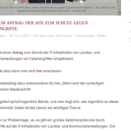
UM ANTRAG DER AFD ZUM SCHUTZ GEGEN
NGRIFFE
lige
/
18. Juni 2024
/
Schreibe einen Kommentar
/
Kommunales
,
Reden
,
at einen
Antrag
zum Schutz der IT-Infrastruktur von Landes- und
erwaltungen vor Cyberangriffen eingebracht.
te dazu kann man sich
hier
anschauen.
ebeitrag dazu dokumentiere ich hier, zitiert nach der vorläufigen
schen Niederschrift:
gstext spricht eigentlich Bände, und man fragt sich, wer eigentlich so etwas
schreibt. Dabei ist das Ganze ein wichtiges Thema.
l zur Problemlage: Ja, es gibt ein großes Gefahrenpotenzial durch
iffe auf die IT-Infrastruktur von Landes- und Kommunalverwaltungen. Die