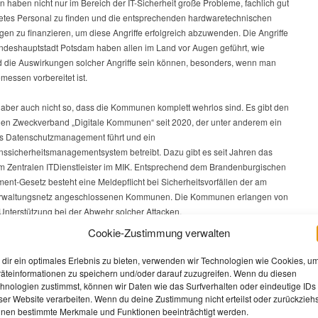
haben nicht nur im Bereich der IT-Sicherheit große Probleme, fachlich gut
etes Personal zu finden und die entsprechenden hardwaretechnischen
en zu finanzieren, um diese Angriffe erfolgreich abzuwenden. Die Angriffe
andeshauptstadt Potsdam haben allen im Land vor Augen geführt, wie
d die Auswirkungen solcher Angriffe sein können, besonders, wenn man
messen vorbereitet ist.
 aber auch nicht so, dass die Kommunen komplett wehrlos sind. Es gibt den
n Zweckverband „Digitale Kommunen“ seit 2020, der unter anderem ein
tes Datenschutzmanagement führt und ein
onssicherheitsmanagementsystem betreibt. Dazu gibt es seit Jahren das
 Zentralen ITDienstleister im MIK. Entsprechend dem Brandenburgischen
ent-Gesetz besteht eine Meldepflicht bei Sicherheitsvorfällen der am
rwaltungsnetz angeschlossenen Kommunen. Die Kommunen erlangen von
Unterstützung bei der Abwehr solcher Attacken.
Cookie-Zustimmung verwalten
re im Zuge des Ukraine-Krieges – das führen Sie selbst in Ihrer
 aus – ist dieses Risiko – ich möchte ergänzen: vor allem durch russische
dir ein optimales Erlebnis zu bieten, verwenden wir Technologien wie Cookies, u
 erheblich gestiegen. Vielleicht wäre es eine Idee, dass Sie von der AfD
äteinformationen zu speichern und/oder darauf zuzugreifen. Wenn du diesen
er Kontakte in Richtung Russland nutzen und für die Kommunen in
hnologien zustimmst, können wir Daten wie das Surfverhalten oder eindeutige IDs
ser Website verarbeiten. Wenn du deine Zustimmung nicht erteilst oder zurückziehs
rg ein gutes Wort einlegen.
nen bestimmte Merkmale und Funktionen beeinträchtigt werden.