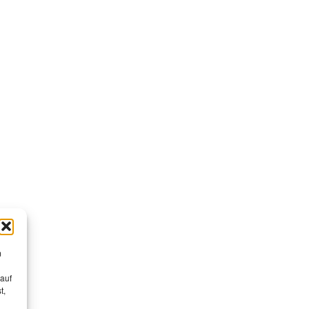
m
 auf
t,