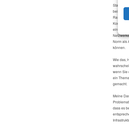
Stattdesse
beim ZIT-
Rahmen de
Kommunen 
einzuricht
Netzwerke
Norm als 
können.
Wie das, H
wahrschein
wenn Sie 
ein Thema 
gemacht.
Meine Dam
Problemat
dass es be
entspreche
Infrastruk