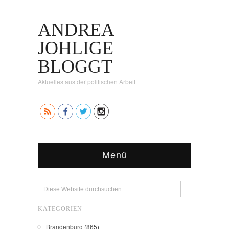
ANDREA
JOHLIGE
BLOGGT
Aktuelles aus der politischen Arbeit
Menü
KATEGORIEN
Brandenburg
(865)