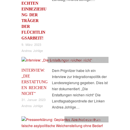
ECHTEN
EINBEZIEHU
NG DER
TRÄGER
DER
FLÜCHTLIN
GSARBEIT!
9. März 2023
Andrea Johlige
Flucht & Migration
,
Interviews
,
Presse
INTERVIEW:
Dem Prignitzer habe ich ein
„DIE
Interview zur Integrationspolitik der
ERSTATTUNG
Landesregierung gegeben. Dies ist
EN REICHEN
hier dokumentiert. „Die
NICHT“
Erstattungen reichen nicht“ Die
31. Januar 2023
Landtagsabgeordnete der Linken
Andrea Johlige
Andrea Johlige…
Flucht & Migration
,
Presse