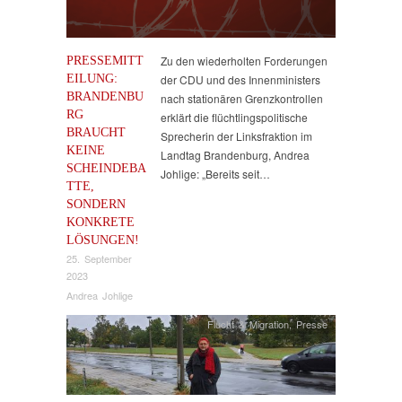
PRESSEMITT
Zu den wiederholten Forderungen
EILUNG:
der CDU und des Innenministers
BRANDENBU
nach stationären Grenzkontrollen
RG
erklärt die flüchtlingspolitische
BRAUCHT
Sprecherin der Linksfraktion im
KEINE
Landtag Brandenburg, Andrea
SCHEINDEBA
Johlige: „Bereits seit…
TTE,
SONDERN
KONKRETE
LÖSUNGEN!
25. September
2023
Andrea Johlige
Flucht & Migration
,
Presse