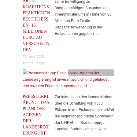
ÄRUNG:
seine Einwilligung zu
KOALITIONS
überplanmäßigen Ausgaben des
FRAKTIONEN
Innenministeriums in Höhe von 30
BESCHLIESSE
Millionen Euro für die
N, 15 M
Kapazitätserweiterung in der
ILLIONEN E
Erstaufnahme gegeben –…
URO ZU V
ERSCHWEND
EN
27. April 2023
Andrea Johlige
Flucht & Migration
,
Presse
PRESSEERKL
Zur Information des Innenministers
ÄRUNG: DAS
über die Schaffung von 1500
PLANLOSE
Plätzen in der Erstaufnahme, erklärt
AGIEREN
die migrationspolitische Sprecherin
DER
der LINKEN im Brandenburger
LANDESREGI
Landtag, Andrea Johlige: „Nun…
ERUNG IST