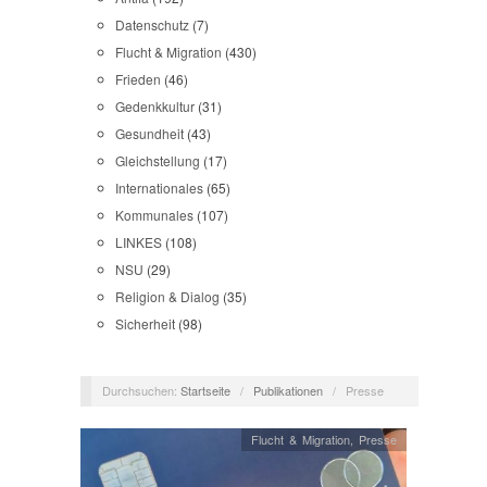
Datenschutz
(7)
Flucht & Migration
(430)
Frieden
(46)
Gedenkkultur
(31)
Gesundheit
(43)
Gleichstellung
(17)
Internationales
(65)
Kommunales
(107)
LINKES
(108)
NSU
(29)
Religion & Dialog
(35)
Sicherheit
(98)
Durchsuchen:
Startseite
/
Publikationen
/
Presse
Flucht & Migration
,
Presse