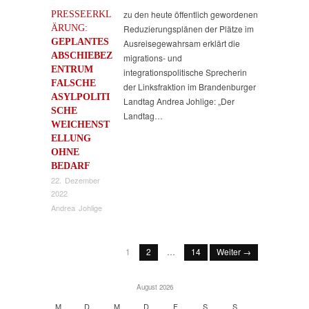
PRESSEERKL
zu den heute öffentlich gewordenen
ÄRUNG:
Reduzierungsplänen der Plätze im
GEPLANTES
Ausreisegewahrsam erklärt die
ABSCHIEBEZ
migrations- und
ENTRUM
integrationspolitische Sprecherin
FALSCHE
der Linksfraktion im Brandenburger
ASYLPOLITI
Landtag Andrea Johlige: „Der
SCHE
Landtag…
WEICHENST
ELLUNG
OHNE
BEDARF
22. Dezember
2022
Andrea Johlige
1
2
…
14
Weiter →
August 2026
M
D
M
D
F
S
S