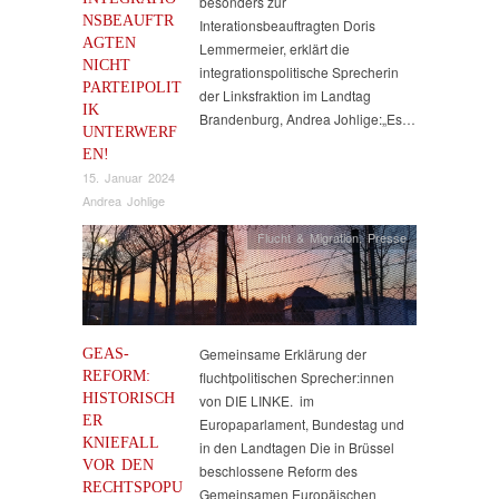
besonders zur
NSBEAUFTR
Interationsbeauftragten Doris
AGTEN
Lemmermeier, erklärt die
NICHT
integrationspolitische Sprecherin
PARTEIPOLIT
der Linksfraktion im Landtag
IK
Brandenburg, Andrea Johlige:„Es…
UNTERWERF
EN!
15. Januar 2024
Andrea Johlige
Flucht & Migration
,
Presse
GEAS-
Gemeinsame Erklärung der
REFORM:
fluchtpolitischen Sprecher:innen
HISTORISCH
von DIE LINKE. im
ER
Europaparlament, Bundestag und
KNIEFALL
in den Landtagen Die in Brüssel
VOR DEN
beschlossene Reform des
RECHTSPOPU
Gemeinsamen Europäischen