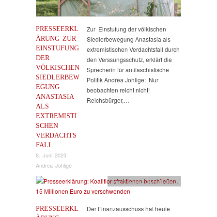
PRESSEERKL
Zur Einstufung der völkischen
ÄRUNG ZUR
Siedlerbewegung Anastasia als
EINSTUFUNG
extremistischen Verdachtsfall durch
DER
den Verssungsschutz, erklärt die
VÖLKISCHEN
Sprecherin für antifaschistische
SIEDLERBEW
Politik Andrea Johlige: Nur
EGUNG
beobachten reicht nicht!
ANASTASIA
Reichsbürger,…
ALS
EXTREMISTI
SCHEN
VERDACHTS
FALL
8. Juni 2023
Andrea Johlige
Flucht & Migration
,
Presse
PRESSEERKL
Der Finanzausschuss hat heute