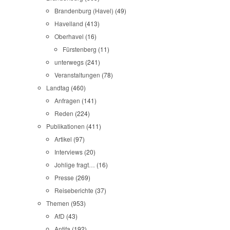
Brandenburg (Havel)
(49)
Havelland
(413)
Oberhavel
(16)
Fürstenberg
(11)
unterwegs
(241)
Veranstaltungen
(78)
Landtag
(460)
Anfragen
(141)
Reden
(224)
Publikationen
(411)
Artikel
(97)
Interviews
(20)
Johlige fragt…
(16)
Presse
(269)
Reiseberichte
(37)
Themen
(953)
AfD
(43)
Antifa
(192)