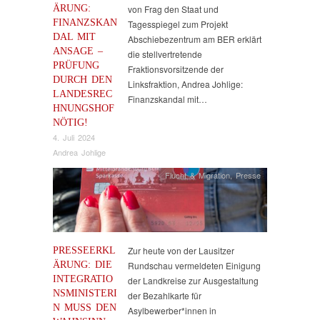
ÄRUNG:
von Frag den Staat und
FINANZSKAN
Tagesspiegel zum Projekt
DAL MIT
Abschiebezentrum am BER erklärt
ANSAGE –
die stellvertretende
PRÜFUNG
Fraktionsvorsitzende der
DURCH DEN
Linksfraktion, Andrea Johlige:
LANDESREC
Finanzskandal mit…
HNUNGSHOF
NÖTIG!
4. Juli 2024
Andrea Johlige
Flucht & Migration
,
Presse
PRESSEERKL
Zur heute von der Lausitzer
ÄRUNG: DIE
Rundschau vermeldeten Einigung
INTEGRATIO
der Landkreise zur Ausgestaltung
NSMINISTERI
der Bezahlkarte für
N MUSS DEN
Asylbewerber*innen in