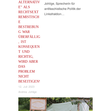
ALTERNATIV
Johlige, Sprecherin für
E“ ALS
antifaschistische Politik der
RECHTSEXT
Linksfraktion…
REMISTISCH
E
BESTREBUN
G WAR
ÜBERFÄLLIG
, IST
KONSEQUEN
T UND
RICHTIG,
WIRD ABER
DAS
PROBLEM
NICHT
BESEITIGEN!
12. Juli 2023
Andrea Johlige
Antifa
,
Presse