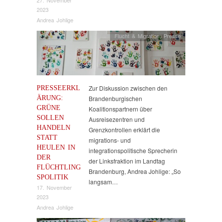
2023
Andrea Johlige
Flucht & Migration
,
Presse
PRESSEERKL
Zur Diskussion zwischen den
ÄRUNG:
Brandenburgischen
GRÜNE
Koalitionspartnern über
SOLLEN
Ausreisezentren und
HANDELN
Grenzkontrollen erklärt die
STATT
migrations- und
HEULEN IN
integrationspolitische Sprecherin
DER
der Linksfraktion im Landtag
FLÜCHTLING
Brandenburg, Andrea Johlige: „So
SPOLITIK
langsam…
17. November
2023
Andrea Johlige