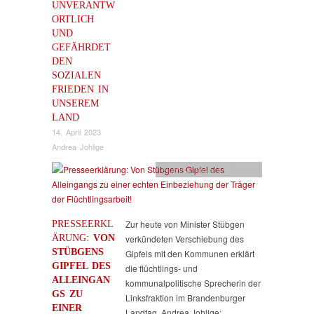
UNVERANTW
ORTLICH
UND
GEFÄHRDET
DEN
SOZIALEN
FRIEDEN IN
UNSEREM
LAND
14. April 2023
Andrea Johlige
Flucht & Migration
,
Presse
PRESSEERKL
Zur heute von Minister Stübgen
ÄRUNG:
VON
verkündeten Verschiebung des
STÜBGENS
Gipfels mit den Kommunen erklärt
GIPFEL DES
die flüchtlings- und
ALLEINGAN
kommunalpolitische Sprecherin der
GS ZU
Linksfraktion im Brandenburger
EINER
Landtag, Andrea Johlige:…