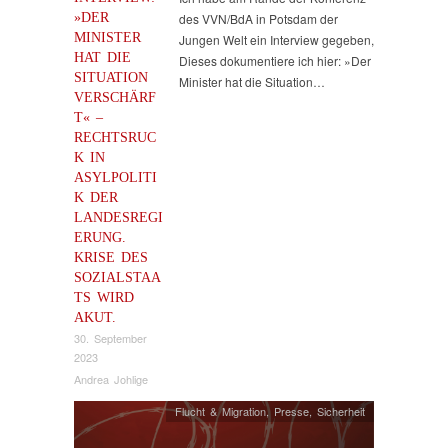
»DER
des VVN/BdA in Potsdam der
MINISTER
Jungen Welt ein Interview gegeben,
HAT DIE
Dieses dokumentiere ich hier: »Der
SITUATION
Minister hat die Situation…
VERSCHÄRF
T« –
RECHTSRUC
K IN
ASYLPOLITI
K DER
LANDESREGI
ERUNG.
KRISE DES
SOZIALSTAA
TS WIRD
AKUT.
30. September
2023
Andrea Johlige
Flucht & Migration
,
Presse
,
Sicherheit