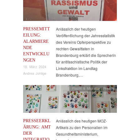
PRESSEMITT
Anlässlich der heutigen
EILUNG:
Veröffentlichung der Jahresstatistik
ALARMIERE
des Vereins Opferperspektive zu
NDE
rechten Gewalttaten in
ENTWICKLU
Brandenburg erklärt die Sprecherin
NGEN
für antifaschistische Politik der
18. März 2024
Linksfraktion im Landtag
Andrea Johlige
Brandenburg,…
Flucht & Migration
,
Presse
PRESSEERKL
Anlässlich des heutigen MOZ-
ÄRUNG: AMT
Artikels zu den Personalien im
DER
Gesundheitsministerium,
INTEGRATIO