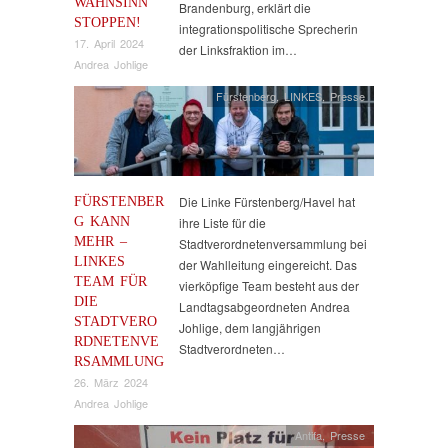
WAHNSINN
Brandenburg, erklärt die
STOPPEN!
integrationspolitische Sprecherin
17. April 2024
der Linksfraktion im…
Andrea Johlige
Fürstenberg
,
LINKES
,
Presse
FÜRSTENBER
Die Linke Fürstenberg/Havel hat
G KANN
ihre Liste für die
MEHR –
Stadtverordnetenversammlung bei
LINKES
der Wahlleitung eingereicht. Das
TEAM FÜR
vierköpfige Team besteht aus der
DIE
Landtagsabgeordneten Andrea
STADTVERO
Johlige, dem langjährigen
RDNETENVE
Stadtverordneten…
RSAMMLUNG
26. März 2024
Andrea Johlige
Antifa
,
Presse