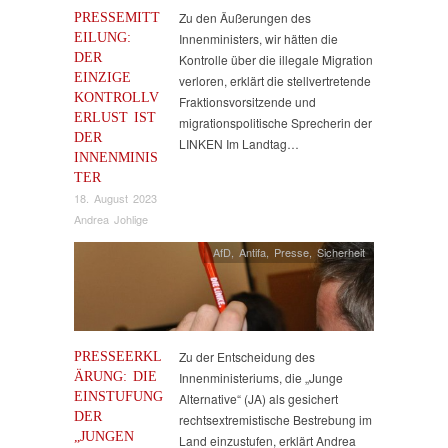
PRESSEMITT
Zu den Äußerungen des
EILUNG:
Innenministers, wir hätten die
DER
Kontrolle über die illegale Migration
EINZIGE
verloren, erklärt die stellvertretende
KONTROLLV
Fraktionsvorsitzende und
ERLUST IST
migrationspolitische Sprecherin der
DER
LINKEN Im Landtag…
INNENMINIS
TER
18. August 2023
Andrea Johlige
AfD
,
Antifa
,
Presse
,
Sicherheit
PRESSEERKL
Zu der Entscheidung des
ÄRUNG: DIE
Innenministeriums, die „Junge
EINSTUFUNG
Alternative“ (JA) als gesichert
DER
rechtsextremistische Bestrebung im
„JUNGEN
Land einzustufen, erklärt Andrea