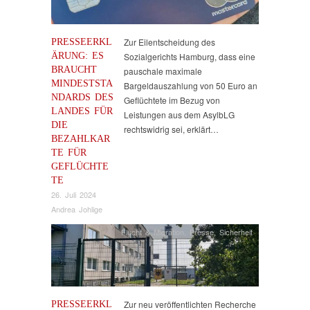
PRESSEERKL
Zur Eilentscheidung des
ÄRUNG: ES
Sozialgerichts Hamburg, dass eine
BRAUCHT
pauschale maximale
MINDESTSTA
Bargeldauszahlung von 50 Euro an
NDARDS DES
Geflüchtete im Bezug von
LANDES FÜR
Leistungen aus dem AsylbLG
DIE
rechtswidrig sei, erklärt…
BEZAHLKAR
TE FÜR
GEFLÜCHTE
TE
26. Juli 2024
Andrea Johlige
Flucht & Migration
,
Presse
,
Sicherheit
PRESSEERKL
Zur neu veröffentlichten Recherche