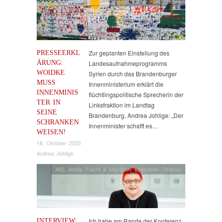
Flucht & Migration
,
Presse
PRESSEERKL
Zur geplanten Einstellung des
ÄRUNG:
Landesaufnahmeprogramms
WOIDKE
Syrien durch das Brandenburger
MUSS
Innenministerium erklärt die
INNENMINIS
flüchtlingspolitische Sprecherin der
TER IN
Linksfraktion im Landtag
SEINE
Brandenburg, Andrea Johlige: „Der
SCHRANKEN
Innenminister schafft es…
WEISEN!
18. Oktober 2023
Andrea Johlige
AfD
,
Antifa
,
Flucht & Migration
,
Interviews
,
Presse
INTERVIEW:
Ich habe am Rande der Konferenz