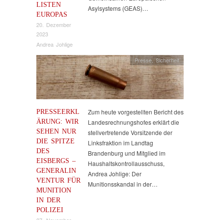
LISTEN
Asylsystems (GEAS)…
EUROPAS
20. Dezember
2023
Andrea Johlige
Presse
,
Sicherheit
PRESSEERKL
Zum heute vorgestellten Bericht des
ÄRUNG: WIR
Landesrechnungshofes erklärt die
SEHEN NUR
stellvertretende Vorsitzende der
DIE SPITZE
Linksfraktion im Landtag
DES
Brandenburg und Mitglied im
EISBERGS –
Haushaltskontrollausschuss,
GENERALIN
Andrea Johlige: Der
VENTUR FÜR
Munitionsskandal in der…
MUNITION
IN DER
POLIZEI
27. November