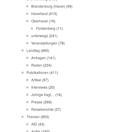
Brandenburg (Havel)
(49)
Havelland
(413)
Oberhavel
(16)
Fürstenberg
(11)
unterwegs
(241)
Veranstaltungen
(78)
Landtag
(460)
Anfragen
(141)
Reden
(224)
Publikationen
(411)
Artikel
(97)
Interviews
(20)
Johlige fragt…
(16)
Presse
(269)
Reiseberichte
(37)
Themen
(953)
AfD
(43)
Antifa
(192)