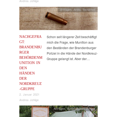
Andrea Johlige
Anfragen
,
Antifa
,
Sicherheit
NACHGEFRA
Schon seit längerer Zeit beschäftigt
GT:
mich die Frage, wie Munition aus
BRANDENBU
den Beständen der Brandenburger
RGER
Polizei in die Hände der Nordkreuz-
BEHÖRDENM
Gruppe gelangt ist. Aber der…
UNITION IN
DEN
HÄNDEN
DER
NORDKREUZ
-GRUPPE
2. Januar 2021
Andrea Johlige
Anfragen
,
Antifa
,
Artikel
,
Presse