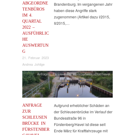
ABGEORDNE
Brandenburg. Im vergangenen Jahr
TENBÜROS
haben diese Angriffe stark
IM 4.
zugenommen (Artikel dazu I/2015,
QUARTAL
II/2015,…
2022 –
AUSFÜHRLIC
HE
AUSWERTUN
G
21. Februar 2023
Andrea Johlige
Anfragen
,
Fürstenberg
,
Kommunales
,
Oberhavel
ANFRAGE
Aufgrund erheblicher Schäden an
ZUR
der Schleusenbrücke im Verlauf der
SCHLEUSEN
Bundesstraße 96 in
BRÜCKE IN
Fürstenberg/Havel ist diese seit
FÜRSTENBER
Ende März für Kraftfahrzeuge mit