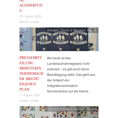
AUSWERTUN
G
29. August 2022
Andrea Johlige
Anfragen
,
Flucht & Migration
,
Presse
PRESSEMITT
Bis heute ist das
EILUNG:
Landesaufnahmegesetz nicht
MINISTERIN
evaluiert – es gibt auch keine
NONNEMACH
Beauftragung dafür. Das geht aus
ER BRICHT
der Antwort von
EIGENEN
Integrationsministerin
PLAN
Nonnemacher auf die Kleine…
1. August 2022
Andrea Johlige
Anfragen
,
Flucht & Migration
,
Presse