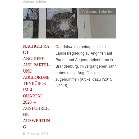
Andrea Johlige
Anfragen
,
Sicherheit
NACHGEFRA
Quartalsweise befrage ich die
GT:
Landesregierung zu Angriffen auf
ANGRIFFE
Partei- und Abgeordnetenbüros in
AUF PARTEI-
Brandenburg. Im vergangenen Jahr
UND
haben diese Angriffe stark
ABGEORDNE
zugenommen (Artikel dazu I/2015,
TENBÜROS
II/2015,…
IM 4.
QUARTAL
2020 –
AUSFÜHRLIC
HE
AUSWERTUN
G
5. Februar 2021