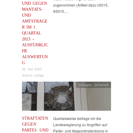
UND GEGEN
zugenommen (Artikel dazu I/2015,
MANTATS-
II/2015,…
UND
AMTSTRÄGE
R IM 1.
QUARTAL
2023 –
AUSFÜHRLIC
HE
AUSWERTUN
G
26. Mai 2023
Andrea Johlige
Anfragen
,
Sicherheit
STRAFTATEN
Quartalsweise befrage ich die
GEGEN
Landesregierung zu Angriffen auf
PARTEI- UND
Partei- und Abgeordnetenbüros in