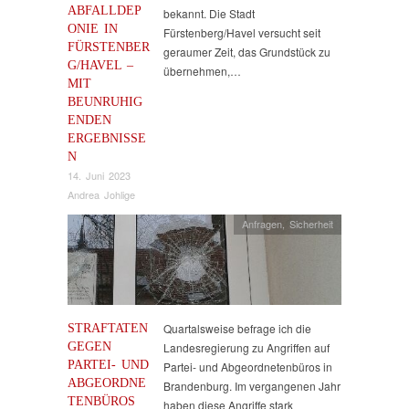
ABFALLDEP
bekannt. Die Stadt
ONIE IN
Fürstenberg/Havel versucht seit
FÜRSTENBER
geraumer Zeit, das Grundstück zu
G/HAVEL –
übernehmen,…
MIT
BEUNRUHIG
ENDEN
ERGEBNISSE
N
14. Juni 2023
Andrea Johlige
Anfragen
,
Sicherheit
STRAFTATEN
Quartalsweise befrage ich die
GEGEN
Landesregierung zu Angriffen auf
PARTEI- UND
Partei- und Abgeordnetenbüros in
ABGEORDNE
Brandenburg. Im vergangenen Jahr
TENBÜROS
haben diese Angriffe stark