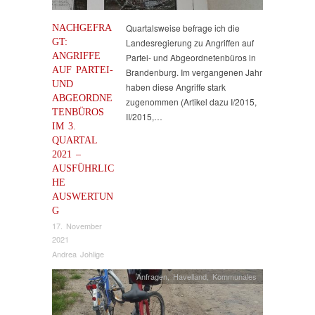
NACHGEFRA
Quartalsweise befrage ich die
GT:
Landesregierung zu Angriffen auf
ANGRIFFE
Partei- und Abgeordnetenbüros in
AUF PARTEI-
Brandenburg. Im vergangenen Jahr
UND
haben diese Angriffe stark
ABGEORDNE
zugenommen (Artikel dazu I/2015,
TENBÜROS
II/2015,…
IM 3.
QUARTAL
2021 –
AUSFÜHRLIC
HE
AUSWERTUN
G
17. November
2021
Andrea Johlige
Anfragen
,
Havelland
,
Kommunales