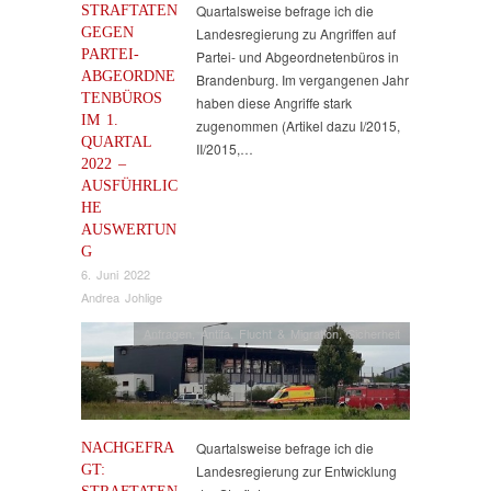
STRAFTATEN
Quartalsweise befrage ich die
GEGEN
Landesregierung zu Angriffen auf
PARTEI-
Partei- und Abgeordnetenbüros in
ABGEORDNE
Brandenburg. Im vergangenen Jahr
TENBÜROS
haben diese Angriffe stark
IM 1.
zugenommen (Artikel dazu I/2015,
QUARTAL
II/2015,…
2022 –
AUSFÜHRLIC
HE
AUSWERTUN
G
6. Juni 2022
Andrea Johlige
Anfragen
,
Antifa
,
Flucht & Migration
,
Sicherheit
NACHGEFRA
Quartalsweise befrage ich die
GT:
Landesregierung zur Entwicklung