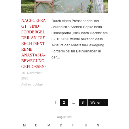
NACHGEFRA
Durch einen Pressebericht der
GT: SIND
Journalistin Andrea Röpke beim
FÖRDERGEL
Onlineportal „Blick nach Rechts“ am
DER AN DIE
02.10.2020 wurde bekannt, dass
RECHTSEXT
Akteure der Anastasia-Bewegung
REME
Fördermittel für Bauvorhaben in
ANASTASIA-
der…
BEWEGUNG
GEFLOSSEN?
15. November
2020
Andrea Johlige
1
2
…
8
Weiter →
August 2026
M
D
M
D
F
S
S