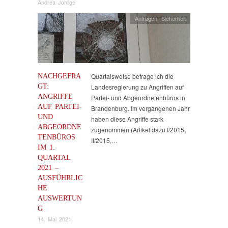
Andrea Johlige
Anfragen
,
Sicherheit
NACHGEFRA
Quartalsweise befrage ich die
GT:
Landesregierung zu Angriffen auf
ANGRIFFE
Partei- und Abgeordnetenbüros in
AUF PARTEI-
Brandenburg. Im vergangenen Jahr
UND
haben diese Angriffe stark
ABGEORDNE
zugenommen (Artikel dazu I/2015,
TENBÜROS
II/2015,…
IM 1.
QUARTAL
2021 –
AUSFÜHRLIC
HE
AUSWERTUN
G
14. Mai 2021