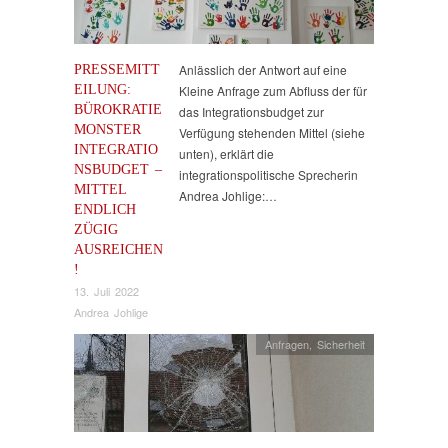
PRESSEMITT
Anlässlich der Antwort auf eine
EILUNG:
Kleine Anfrage zum Abfluss der für
BÜROKRATIE
das Integrationsbudget zur
MONSTER
Verfügung stehenden Mittel (siehe
INTEGRATIO
unten), erklärt die
NSBUDGET –
integrationspolitische Sprecherin
MITTEL
Andrea Johlige:…
ENDLICH
ZÜGIG
AUSREICHEN
!
13. Juli 2022
Andrea Johlige
Anfragen
,
Sicherheit