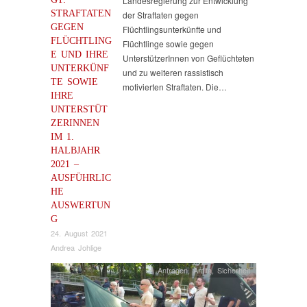
Landesregierung zur Entwicklung
STRAFTATEN
der Straftaten gegen
GEGEN
Flüchtlingsunterkünfte und
FLÜCHTLING
Flüchtlinge sowie gegen
E UND IHRE
UnterstützerInnen von Geflüchteten
UNTERKÜNF
und zu weiteren rassistisch
TE SOWIE
motivierten Straftaten. Die…
IHRE
UNTERSTÜT
ZERINNEN
IM 1.
HALBJAHR
2021 –
AUSFÜHRLIC
HE
AUSWERTUN
G
24. August 2021
Andrea Johlige
Anfragen
,
Antifa
,
Sicherheit