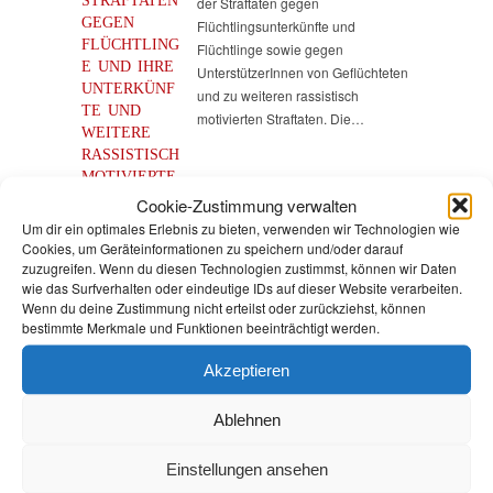
STRAFTATEN
der Straftaten gegen
GEGEN
Flüchtlingsunterkünfte und
FLÜCHTLING
Flüchtlinge sowie gegen
E UND IHRE
UnterstützerInnen von Geflüchteten
UNTERKÜNF
und zu weiteren rassistisch
TE UND
motivierten Straftaten. Die…
WEITERE
RASSISTISCH
MOTIVIERTE
STRAFTATEN
Cookie-Zustimmung verwalten
IM JAHR
Um dir ein optimales Erlebnis zu bieten, verwenden wir Technologien wie
2021 –
Cookies, um Geräteinformationen zu speichern und/oder darauf
AUSFÜHRLIC
zuzugreifen. Wenn du diesen Technologien zustimmst, können wir Daten
HE
wie das Surfverhalten oder eindeutige IDs auf dieser Website verarbeiten.
Wenn du deine Zustimmung nicht erteilst oder zurückziehst, können
AUSWERTUN
bestimmte Merkmale und Funktionen beeinträchtigt werden.
G
4. März 2022
Akzeptieren
Andrea Johlige
Anfragen
,
Sicherheit
Ablehnen
Einstellungen ansehen