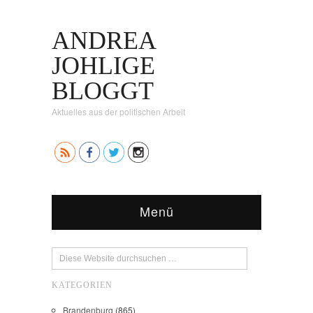
ANDREA
JOHLIGE
BLOGGT
Aktuelles aus der politischen Arbeit
Menü
KATEGORIEN
Brandenburg
(865)