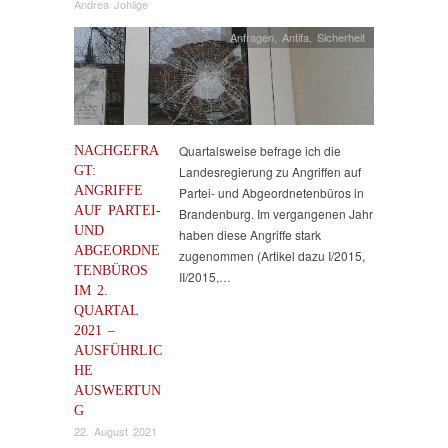
Andrea Johlige
Anfragen
,
Antifa
,
Sicherheit
NACHGEFRA
Quartalsweise befrage ich die
GT:
Landesregierung zu Angriffen auf
ANGRIFFE
Partei- und Abgeordnetenbüros in
AUF PARTEI-
Brandenburg. Im vergangenen Jahr
UND
haben diese Angriffe stark
ABGEORDNE
zugenommen (Artikel dazu I/2015,
TENBÜROS
II/2015,…
IM 2.
QUARTAL
2021 –
AUSFÜHRLIC
HE
AUSWERTUN
G
22. August 2021