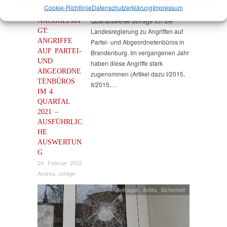
Cookie-Richtlinie
Datenschutz­erklärung
Impressum
NACHGEFRA
Quartalsweise befrage ich die
GT:
Landesregierung zu Angriffen auf
ANGRIFFE
Partei- und Abgeordnetenbüros in
AUF PARTEI-
Brandenburg. Im vergangenen Jahr
UND
haben diese Angriffe stark
ABGEORDNE
zugenommen (Artikel dazu I/2015,
TENBÜROS
II/2015,…
IM 4.
QUARTAL
2021 –
AUSFÜHRLIC
HE
AUSWERTUN
G
24. Februar 2022
Andrea Johlige
Anfragen
,
Antifa
,
Sicherheit