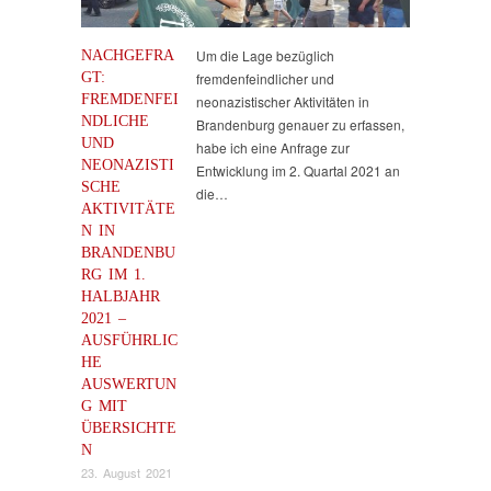
NACHGEFRA
Um die Lage bezüglich
GT:
fremdenfeindlicher und
FREMDENFEI
neonazistischer Aktivitäten in
NDLICHE
Brandenburg genauer zu erfassen,
UND
habe ich eine Anfrage zur
NEONAZISTI
Entwicklung im 2. Quartal 2021 an
SCHE
die…
AKTIVITÄTE
N IN
BRANDENBU
RG IM 1.
HALBJAHR
2021 –
AUSFÜHRLIC
HE
AUSWERTUN
G MIT
ÜBERSICHTE
N
23. August 2021