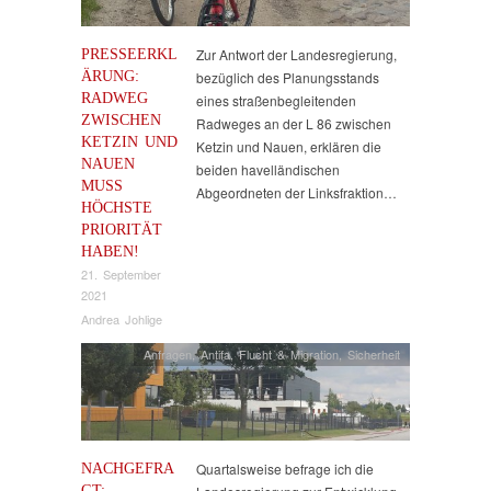
PRESSEERKL
Zur Antwort der Landesregierung,
ÄRUNG:
bezüglich des Planungsstands
RADWEG
eines straßenbegleitenden
ZWISCHEN
Radweges an der L 86 zwischen
KETZIN UND
Ketzin und Nauen, erklären die
NAUEN
beiden havelländischen
MUSS
Abgeordneten der Linksfraktion…
HÖCHSTE
PRIORITÄT
HABEN!
21. September
2021
Andrea Johlige
Anfragen
,
Antifa
,
Flucht & Migration
,
Sicherheit
NACHGEFRA
Quartalsweise befrage ich die
GT: