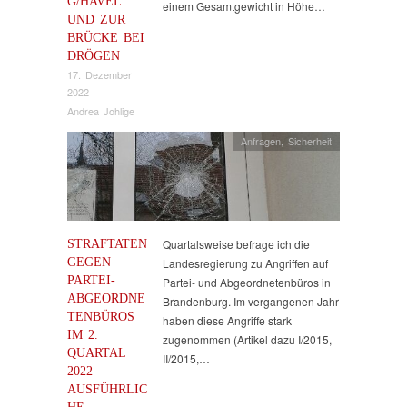
G/HAVEL
einem Gesamtgewicht in Höhe…
UND ZUR
BRÜCKE BEI
DRÖGEN
17. Dezember
2022
Andrea Johlige
Anfragen
,
Sicherheit
STRAFTATEN
Quartalsweise befrage ich die
GEGEN
Landesregierung zu Angriffen auf
PARTEI-
Partei- und Abgeordnetenbüros in
ABGEORDNE
Brandenburg. Im vergangenen Jahr
TENBÜROS
haben diese Angriffe stark
IM 2.
zugenommen (Artikel dazu I/2015,
QUARTAL
II/2015,…
2022 –
AUSFÜHRLIC
HE