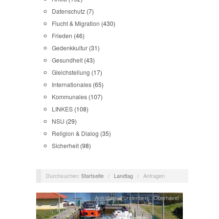
Datenschutz
(7)
Flucht & Migration
(430)
Frieden
(46)
Gedenkkultur
(31)
Gesundheit
(43)
Gleichstellung
(17)
Internationales
(65)
Kommunales
(107)
LINKES
(108)
NSU
(29)
Religion & Dialog
(35)
Sicherheit
(98)
Durchsuchen:
Startseite
/
Landtag
/
Anfragen
Anfragen
,
Fürstenberg
,
Oberhavel