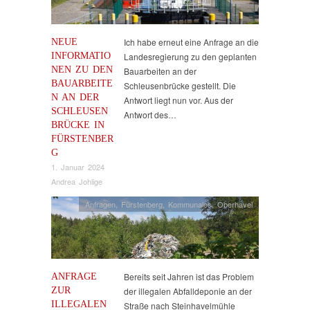
NEUE
Ich habe erneut eine Anfrage an die
INFORMATIO
Landesregierung zu den geplanten
NEN ZU DEN
Bauarbeiten an der
BAUARBEITE
Schleusenbrücke gestellt. Die
N AN DER
Antwort liegt nun vor. Aus der
SCHLEUSEN
Antwort des…
BRÜCKE IN
FÜRSTENBER
G
1. Januar 2024
Andrea Johlige
Anfragen
,
Fürstenberg
,
Kommunales
,
Oberhavel
ANFRAGE
Bereits seit Jahren ist das Problem
ZUR
der illegalen Abfalldeponie an der
ILLEGALEN
Straße nach Steinhavelmühle