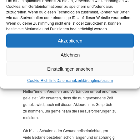
Um dir ein optimales Erlebnis zu bieten, verwenden wir Technologien wie
unausgegorenen Vorschläge des Innenministers und
Cookies, um Geräteinformationen zu speichern und/oder darauf
zuzugreifen. Wenn du diesen Technologien zustimmst, können wir Daten
der Uneinigkeit der Koalition. Die Landesregierung hat
wie das Surfverhalten oder eindeutige IDs auf dieser Website verarbeiten.
noch immer keine Linie, wie sie Kommunen tatsächlich
Wenn du deine Zustimmung nicht erteilst oder zurückziehst, können
bei der Aufnahme von Geflüchteten unterstützt. Der
bestimmte Merkmale und Funktionen beeinträchtigt werden.
Innenminister hat sich mit seiner ‚Das Boot ist voll‘-
Rhetorik der vergangenen Wochen keinen Gefallen
Akzeptieren
getan. Er hätte die Zeit besser für seine eigenen
Hausaufgaben nutzen sollen. Zu diesen
Ablehnen
Hausaufgaben gehört, mit konkret betroffenen
Kommunen ebenso zu sprechen, wie mit denen, die
Einstellungen ansehen
vor Ort gerade einen großen Teil der Arbeit
wegschleppen. Während die Landesregierung noch
Cookie-Richtlinie
Datenschutz­erklärung
Impressum
redet, wird von Kommunen und vielen ehrenamtlichen
Helfer*innen, Vereinen und Verbänden erneut enormes
geleistet. Wir erwarten, dass die nun gewonnene Zeit
genutzt wird, auch mit diesen Akteuren ins Gespräch
zu kommen, um gemeinsam die Herausforderungen zu
meistern.
Ob Kitas, Schulen oder Gesundheitseinrichtungen –
viele Bedarfe bestehen schon länger und unabhängig