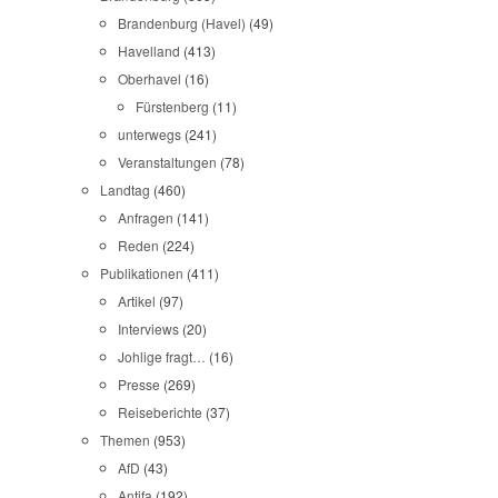
Brandenburg (Havel)
(49)
Havelland
(413)
Oberhavel
(16)
Fürstenberg
(11)
unterwegs
(241)
Veranstaltungen
(78)
Landtag
(460)
Anfragen
(141)
Reden
(224)
Publikationen
(411)
Artikel
(97)
Interviews
(20)
Johlige fragt…
(16)
Presse
(269)
Reiseberichte
(37)
Themen
(953)
AfD
(43)
Antifa
(192)