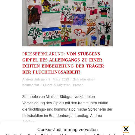
PRESSEERKLÄRUNG:
VON STÜBGENS
GIPFEL DES ALLEINGANGS ZU EINER
ECHTEN EINBEZIEHUNG DER TRÄGER
DER FLÜCHTLINGSARBEIT!
Andrea Johlige
/
9. März 2023
/
Schreibe einen
Kommentar
/
Flucht & Migration
,
Presse
Zur heute von Minister Stübgen verkündeten
Verschiebung des Gipfels mit den Kommunen erklärt
die flüchtlings- und kommunalpolitische Sprecherin der
Linksfraktion im Brandenburger Landtag, Andrea
Johlige:
Cookie-Zustimmung verwalten
„Die Verschiebung ist die notwendige Konsequenz der