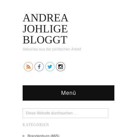
ANDREA
JOHLIGE
BLOGGT
Aktuelles aus der politischen Arbeit
Menü
KATEGORIEN
Brandenburg
(865)