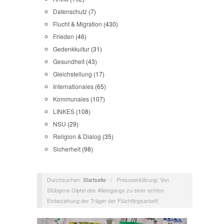
Datenschutz
(7)
Flucht & Migration
(430)
Frieden
(46)
Gedenkkultur
(31)
Gesundheit
(43)
Gleichstellung
(17)
Internationales
(65)
Kommunales
(107)
LINKES
(108)
NSU
(29)
Religion & Dialog
(35)
Sicherheit
(98)
Durchsuchen:
Startseite
/
Presseerklärung: Von
Stübgens Gipfel des Alleingangs zu einer echten
Einbeziehung der Träger der Flüchtlingsarbeit!