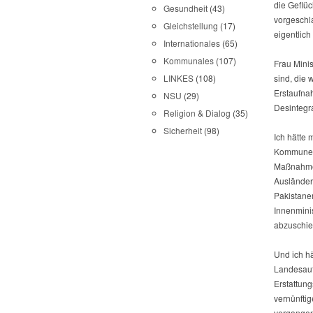
die Geflüc
Gesundheit
(43)
vorgeschla
Gleichstellung
(17)
eigentlich
Internationales
(65)
Kommunales
(107)
Frau Minis
sind, die 
LINKES
(108)
Erstaufnah
NSU
(29)
Desintegra
Religion & Dialog
(35)
Sicherheit
(98)
Ich hätte
Kommunen
Maßnahme 
Ausländer
Pakistane
Innenmini
abzuschie
Und ich h
Landesauf
Erstattung
vernünfti
vergangen