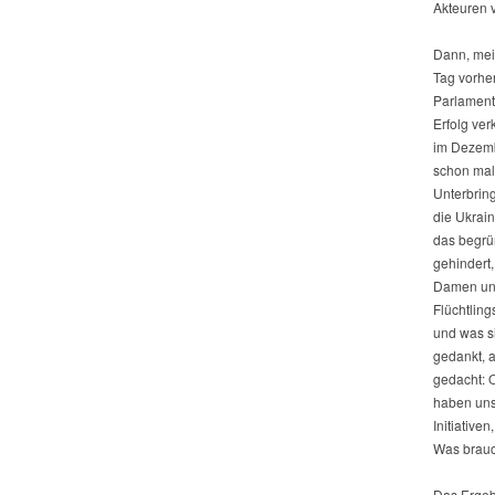
Akteuren v
Dann, mei
Tag vorher
Parlament 
Erfolg ver
im Dezemb
schon mal
Unterbring
die Ukrain
das begrü
gehindert,
Damen und
Flüchtling
und was si
gedankt, a
gedacht: 
haben uns
Initiative
Was brauc
Das Ergebn