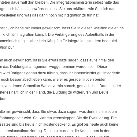
hteten dauerhaft dort bleiben. Die Integrationsministerin selbst hatte das
gen. Ich hätte mir gewünscht, dass Sie uns erklären, wie Sie sich das
 vorstellen und was das dann noch mit Integration zu tun hat.
terin, ich habe mir immer gewünscht, dass Sie in dieser Koalition diejenige
wirklich für Integration kämpft. Die Verlängerung des Aufenthalts in der
meeinrichtung ist aber kein Kämpfen für Integration, sondern bedeutet
tion pur.
 mir auch gewünscht, dass Sie etwas dazu sagen, dass auf einmal den
 das Duldungsmanagement weggenommen werden soll. Diese
wird übrigens genau dazu führen, dass Ihr Innenminister gut integrierte
 noch besser abschieben kann, wie er es gerade mit den beiden
rn, von denen Sebastian Walter vorhin sprach, gemacht hat. Dann hat der
ster es nämlich in der Hand, die Duldung zu widerrufen und Leute
ben.
ätte mir gewünscht, dass Sie etwas dazu sagen, was denn nun mit dem
nahmegesetz wird. Seit Jahren verschleppen Sie die Evaluierung. Die
ssätze sind bis heute nicht kostendeckend. Es gibt bis heute auch keine
ge Leerstandsfinanzierung. Deshalb mussten die Kommunen in den
en Jahren Unterbringungskapazitäten abbauen – welche wir jetzt