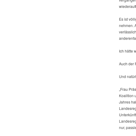
wiederau
Es ist völ
nehmen. A
verlässli
anderenfal
Ich hätte 
Auch der 
Und natürl
„Frau Präs
Koalition 
Jahres ha
Landesreg
Unterkünf
Landesreg
nur, passie