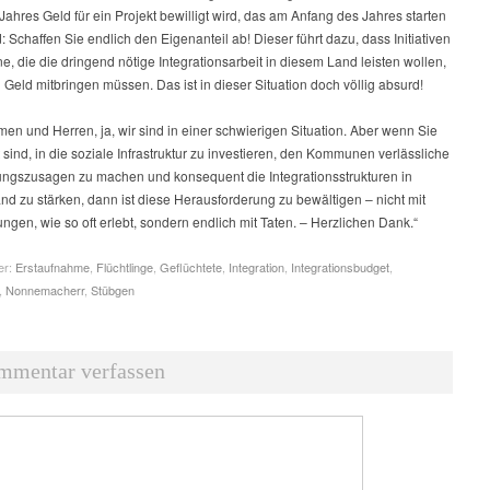
ahres Geld für ein Projekt bewilligt wird, das am Anfang des Jahres starten
d: Schaffen Sie endlich den Eigenanteil ab! Dieser führt dazu, dass Initiativen
e, die die dringend nötige Integrationsarbeit in diesem Land leisten wollen,
Geld mitbringen müssen. Das ist in dieser Situation doch völlig absurd!
n und Herren, ja, wir sind in einer schwierigen Situation. Aber wenn Sie
it sind, in die soziale Infrastruktur zu investieren, den Kommunen verlässliche
ungszusagen zu machen und konsequent die Integrationsstrukturen in
d zu stärken, dann ist diese Herausforderung zu bewältigen – nicht mit
gen, wie so oft erlebt, sondern endlich mit Taten. – Herzlichen Dank.“
er:
Erstaufnahme
,
Flüchtlinge
,
Geflüchtete
,
Integration
,
Integrationsbudget
,
,
Nonnemacherr
,
Stübgen
mmentar verfassen