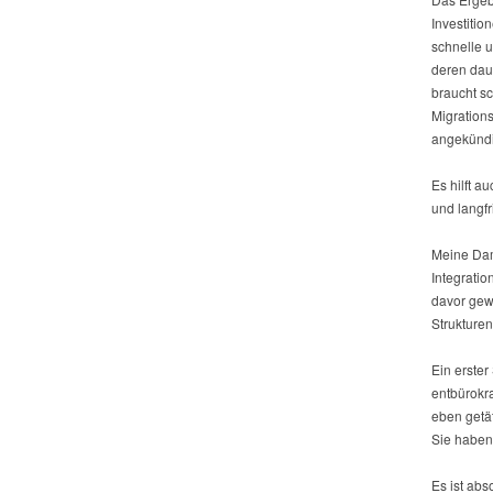
Investitio
schnelle 
deren dau
braucht sc
Migrations
angekündi
Es hilft a
und langfr
Meine Dam
Integratio
davor gew
Strukturen
Ein erster
entbürokr
eben getät
Sie haben 
Es ist ab