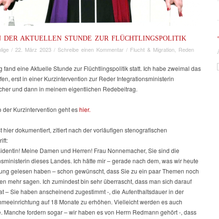
N DER AKTUELLEN STUNDE ZUR FLÜCHTLINGSPOLITIK
lige
/
22. März 2023
/
Schreibe einen Kommentar
/
Flucht & Migration
,
Reden
 fand eine Aktuelle Stunde zur Flüchtlingspolitik statt. Ich habe zweimal das
ffen, erst in einer Kurzintervention zur Reder Integrationsministerin
er und dann in meinem eigentlichen Redebeitrag.
 der Kurzintervention geht es
hier.
st hier dokumentiert, zitiert nach der vorläufigen stenografischen
ift:
sidentin! Meine Damen und Herren! Frau Nonnemacher, Sie sind die
nsministerin dieses Landes. Ich hätte mir – gerade nach dem, was wir heute
itung gelesen haben – schon gewünscht, dass Sie zu ein paar Themen noch
en mehr sagen. Ich zumindest bin sehr überrascht, dass man sich darauf
at – Sie haben anscheinend zugestimmt -, die Aufenthaltsdauer in der
hmeeinrichtung auf 18 Monate zu erhöhen. Vielleicht werden es auch
. Manche fordern sogar – wir haben es von Herrn Redmann gehört -, dass