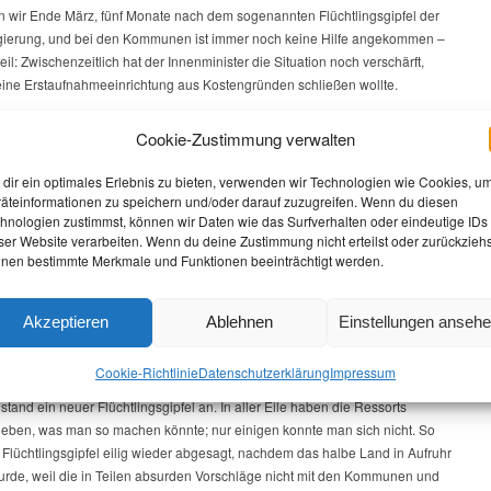
 wir Ende März, fünf Monate nach dem sogenannten Flüchtlingsgipfel der
ierung, und bei den Kommunen ist immer noch keine Hilfe angekommen –
il: Zwischenzeitlich hat der Innenminister die Situation noch verschärft,
eine Erstaufnahmeeinrichtung aus Kostengründen schließen wollte.
 wenn Sie sich jetzt geeinigt haben, diese Einrichtung in Doberlug-
Cookie-Zustimmung verwalten
am Netz zu lassen: Der Schaden ist da. Die Hälfte des Fachpersonals hat
gesucht, und die noch verbliebenen 35 Mitarbeiter werden in der
dir ein optimales Erlebnis zu bieten, verwenden wir Technologien wie Cookies, u
 Woche ihre Kündigung erhalten, wenn das Land bis dahin nicht den
äteinformationen zu speichern und/oder darauf zuzugreifen. Wenn du diesen
hnologien zustimmst, können wir Daten wie das Surfverhalten oder eindeutige IDs
it dem DRK verlängert hat. Ich hoffe, wenigstens das bekommen Sie dann
ser Website verarbeiten. Wenn du deine Zustimmung nicht erteilst oder zurückziehs
ihe, Herr Innenminister.
nen bestimmte Merkmale und Funktionen beeinträchtigt werden.
der Innenminister um die Ecke und sprach von Migrationskollaps und einer
 notwendigen Migrationsbremse. Ganz genau weiß er zwar nicht, wie die
Akzeptieren
Ablehnen
Einstellungen anseh
 aber hey, eine „Das Boot ist voll“-Rhetorik war schon immer eine gute
, um vom eigenen Versagen abzulenken.
Cookie-Richtlinie
Datenschutz­erklärung
Impressum
tand ein neuer Flüchtlingsgipfel an. In aller Eile haben die Ressorts
ieben, was man so machen könnte; nur einigen konnte man sich nicht. So
Flüchtlingsgipfel eilig wieder abgesagt, nachdem das halbe Land in Aufruhr
wurde, weil die in Teilen absurden Vorschläge nicht mit den Kommunen und