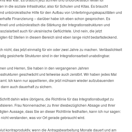
nen in die soziale Infrastruktur, also für Schulen und Kitas. Es braucht
und unbürokratische Hilfe für den Aufbau von Unterbringungskapazitäten und
erhafte Finanzierung – darüber habe ich eben schon gesprochen. Es
hnell und unbürokratisch die Stärkung der Integrationsstrukturen und
sozialarbeit auch für ukrainische Geflüchtete. Und nein, die jetzt
gten 62 Stellen in diesem Bereich sind eben lange nicht bedarfsdeckend.
uch nicht, das jetzt einmalig für ein oder zwei Jahre zu machen. Verlässlichkeit
istig gesicherte Strukturen sind in der Integrationsarbeit unabdingbar.
en und Herren, Sie haben in den vergangenen Jahren
nsstrukturen geschwächt und teilweise auch zerstört. Wir haben jedes Mal
arnt. Ich kann nur appellieren, die jetzt mühsam wieder aufzubauenden
 dann auch dauerhaft zu sichern.
 Schritt dahin wäre übrigens, die Richtlinie für das Integrationsbudget zu
atisieren. Frau Nonnemacher, zu Ihrer diesbezüglichen Absage und Ihrer
igten Aussage, dass Sie an dieser Richtlinie festhalten, kann ich nur sagen:
nicht verstanden, was vor Ort gerade gebraucht wird.
solut kontraproduktiv, wenn die Antragsbearbeitung Monate dauert und am