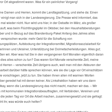
or Ort abgestimmt waren. Was für ein peinlicher Vorgang!
ne Damen und Herren, kommt die Landtagssitzung, und siehe da: Einen
 einigt man sich in der Landesregierung. Die Presse wird informiert, das
mal wieder nicht. Nun wird uns hier, in der Debatte im März, als großer
kauft, was beim Flüchtlingsgipfel im Oktober, bei den Haushaltsberatungen
er und in Bezug auf das Brandenburg-Paket Anfang des Jahres alles
 versprochen wurde: mehr Geld für die Schaffung von
ungsplätzen, Aufstockung der Integrationsmittel, Migrationssozialarbeit für
erinnen und Ukrainer, Unterstützung bei Dolmetscherleistungen. Alles gut;
ßen wir. Aber was hat Sie in den vergangenen fünf Monaten eigentlich daran
 dies alles schon zu tun? Das waren fünf Monate verschenkte Zeit, meine
 Herren – verschenkte Zeit übrigens auch, weil man mit den Akteuren der
sarbeit darüber hätte sprechen können, wie sie die Lage vor Ort einschätzen
e vorschlagen, jetzt zu tun. Sie haben ihnen allen mit warmen Worten
ber geredet hat mit denen keiner. Als Linksfraktion haben wir uns dann
Okay, wenn die Landesregierung das nicht macht, machen wir das. – Wir
 mit kommunalen Integrationsbeauftragten, mit Verbänden, Vereinen und
n, die jeden Tag vor Ort die Arbeit machen, zusammengesetzt und sie gefragt:
ht ihr, was würde euch helfen?
is war klar: Es braucht jetzt schnell und unbürokratisch Mittel für