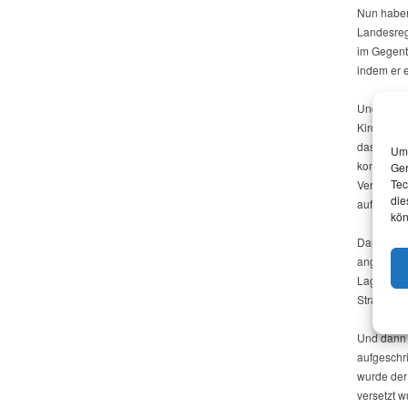
Nun haben
Landesreg
im Gegente
indem er 
Und selbst
Kirchhain 
das Weite 
Um 
kommenden
Ger
Tec
Vertrag m
die
auf die Re
kön
Dann kam 
angeblich
Lage ist –
Strategie
Und dann s
aufgeschr
wurde der 
versetzt 