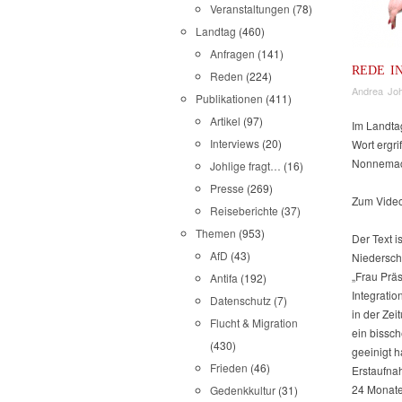
Veranstaltungen
(78)
Landtag
(460)
Anfragen
(141)
REDE I
Reden
(224)
Andrea Joh
Publikationen
(411)
Artikel
(97)
Im Landtag
Interviews
(20)
Wort ergri
Nonnemach
Johlige fragt…
(16)
Presse
(269)
Zum Video
Reiseberichte
(37)
Themen
(953)
Der Text i
AfD
(43)
Niederschr
„Frau Prä
Antifa
(192)
Integratio
Datenschutz
(7)
in der Ze
Flucht & Migration
ein bissch
(430)
geeinigt h
Frieden
(46)
Erstaufna
24 Monate
Gedenkkultur
(31)