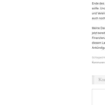
Ende des J
sollte. Un
und Verein
auch noch 
Meine Dame
jetzt bere
Finanzier
diesem Lan
Ankündigun
Schlagwört
Kommunen
Ko