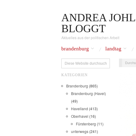
ANDREA JOHL
BLOGGT
Aktuelles aus der politischen Arbeit
brandenburg
landtag
Durchs
KATEGORIEN
Brandenburg
(865)
Brandenburg (Havel)
(49)
Havelland
(413)
Oberhavel
(16)
Fürstenberg
(11)
unterwegs
(241)