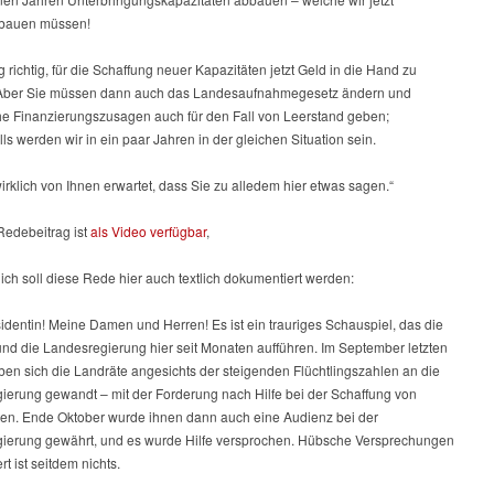
fbauen müssen!
lig richtig, für die Schaffung neuer Kapazitäten jetzt Geld in die Hand zu
ber Sie müssen dann auch das Landesaufnahmegesetz ändern und
che Finanzierungszusagen auch für den Fall von Leerstand geben;
ls werden wir in ein paar Jahren in der gleichen Situation sein.
wirklich von Ihnen erwartet, dass Sie zu alledem hier etwas sagen.“
Redebeitrag ist
als Video verfügbar
,
ich soll diese Rede hier auch textlich dokumentiert werden:
identin! Meine Damen und Herren! Es ist ein trauriges Schauspiel, das die
und die Landesregierung hier seit Monaten aufführen. Im September letzten
ben sich die Landräte angesichts der steigenden Flüchtlingszahlen an die
ierung gewandt – mit der Forderung nach Hilfe bei der Schaffung von
ten. Ende Oktober wurde ihnen dann auch eine Audienz bei der
ierung gewährt, und es wurde Hilfe versprochen. Hübsche Versprechungen
rt ist seitdem nichts.