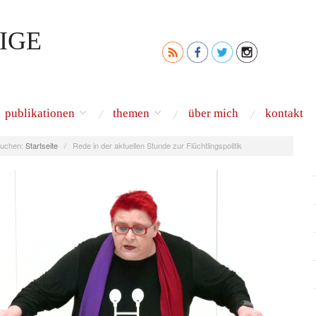
IGE
publikationen
themen
über mich
kontakt
uchen:
Startseite
/
Rede in der aktuellen Stunde zur Flüchtlingspolitik