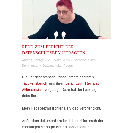
REDE ZUM BERICHT DER
DATENSCHUTZBEAUFTRAGTEN
Andrea Johlige
/
22. März 2023
/
Schreibe einen
Kommentar
/
Datenschutz
,
Reden
Die Landesdatenschutzbeauftragte hat ihren
Tätigkeitsbericht
und ihren
Bericht zum Recht auf
Akteneinsicht
vorgelegt. Dazu hat der Landtag
debattiert.
Mein Redebeitrag ist hier als Video veröffentlicht.
Außerdem dokumentiere ich ih hier zitiert nach der
vorläufigen stenografischen Niederschrift: