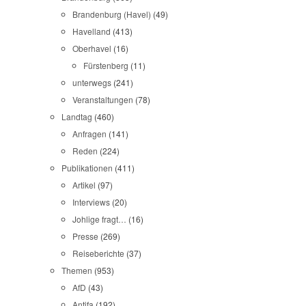
Brandenburg (Havel)
(49)
Havelland
(413)
Oberhavel
(16)
Fürstenberg
(11)
unterwegs
(241)
Veranstaltungen
(78)
Landtag
(460)
Anfragen
(141)
Reden
(224)
Publikationen
(411)
Artikel
(97)
Interviews
(20)
Johlige fragt…
(16)
Presse
(269)
Reiseberichte
(37)
Themen
(953)
AfD
(43)
Antifa
(192)