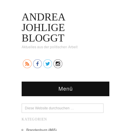
ANDREA
JOHLIGE
BLOGGT
Aktuelles aus der politischen Arbeit
Menü
KATEGORIEN
Brandenburg
(865)