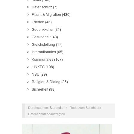
Datenschutz
(7)
Flucht & Migration
(430)
Frieden
(46)
Gedenkkultur
(31)
Gesundheit
(43)
Gleichstellung
(17)
Internationales
(65)
Kommunales
(107)
LINKES
(108)
NSU
(29)
Religion & Dialog
(35)
Sicherheit
(98)
Durchsuchen:
Startseite
/
Rede zum Bericht der
Datenschutzbeauftragten