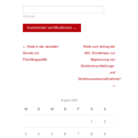
Website
← Rede in der aktuellen
Rede zum Antrag der
Stunde zur
AfD „Runderlass zur
Flüchtlingspolitik
Abgrenzung von
Straßenerschließungs-
und
Straßenausbaumaßnahmen“
→
August 2026
M
D
M
D
F
S
S
1
2
3
4
5
6
7
8
9