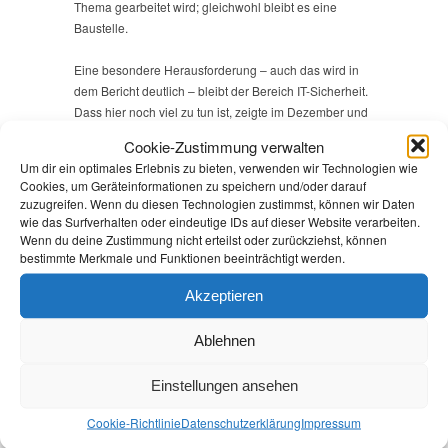
Thema gearbeitet wird; gleichwohl bleibt es eine
Baustelle.
Eine besondere Herausforderung – auch das wird in
dem Bericht deutlich – bleibt der Bereich IT-Sicherheit.
Dass hier noch viel zu tun ist, zeigte im Dezember und
Januar ein erneuter Vorfall in der Verwaltung der
Cookie-Zustimmung verwalten
Landeshauptstadt Potsdam, die wiederholt alle Server
Um dir ein optimales Erlebnis zu bieten, verwenden wir Technologien wie
vom Netz nehmen musste und so über Wochen keine
Cookies, um Geräteinformationen zu speichern und/oder darauf
Verwaltungsdienstleistungen anbieten konnte; das wird
zuzugreifen. Wenn du diesen Technologien zustimmst, können wir Daten
künftig noch stärker im Fokus stehen müssen. Diesmal
wie das Surfverhalten oder eindeutige IDs auf dieser Website verarbeiten.
sind zum Glück keine Daten abgeflossen, aber die
Wenn du deine Zustimmung nicht erteilst oder zurückziehst, können
bestimmte Merkmale und Funktionen beeinträchtigt werden.
Abschaltung der Systeme war für die Bevölkerung ein
erhebliches Problem.
Akzeptieren
Der zweite uns vorliegende Bericht betrifft das Thema
Ablehnen
Akteneinsicht. Es wird deutlich: Allzu gern werden
Akteneinsichtsgesuche der Bürgerinnen und Bürger
aus den verschiedensten Gründen von den
Einstellungen ansehen
öffentlichen Stellen abgewiesen. Wenn selbst
Cookie-Richtlinie
Datenschutz­erklärung
Impressum
Vermittlungsbemühungen der
Akteneinsichtsbeauftragten erfolglos bleiben, muss sie