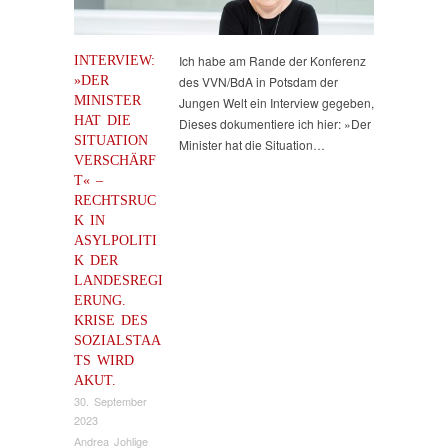
INTERVIEW:
Ich habe am Rande der Konferenz
»DER
des VVN/BdA in Potsdam der
MINISTER
Jungen Welt ein Interview gegeben,
HAT DIE
Dieses dokumentiere ich hier: »Der
SITUATION
Minister hat die Situation…
VERSCHÄRF
T« –
RECHTSRUC
K IN
ASYLPOLITI
K DER
LANDESREGI
ERUNG.
KRISE DES
SOZIALSTAA
TS WIRD
AKUT.
30. September
2023
Andrea Johlige