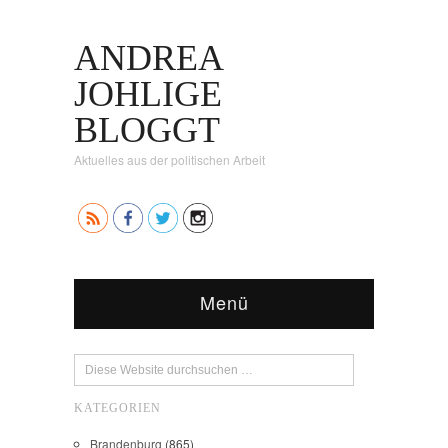
ANDREA
JOHLIGE
BLOGGT
Aktuelles aus der politischen Arbeit
Menü
KATEGORIEN
Brandenburg
(865)