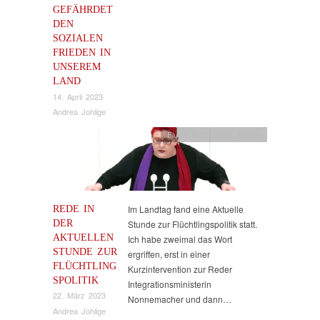
GEFÄHRDET
DEN
SOZIALEN
FRIEDEN IN
UNSEREM
LAND
14. April 2023
Andrea Johlige
Flucht & Migration
,
Reden
REDE IN
Im Landtag fand eine Aktuelle
DER
Stunde zur Flüchtlingspolitik statt.
AKTUELLEN
Ich habe zweimal das Wort
STUNDE ZUR
ergriffen, erst in einer
FLÜCHTLING
Kurzintervention zur Reder
SPOLITIK
Integrationsministerin
22. März 2023
Nonnemacher und dann…
Andrea Johlige