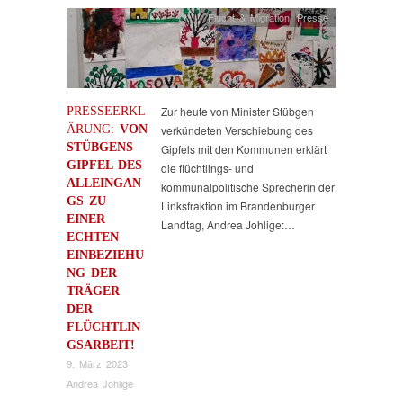
Flucht & Migration
,
Presse
PRESSEERKL
Zur heute von Minister Stübgen
ÄRUNG:
VON
verkündeten Verschiebung des
STÜBGENS
Gipfels mit den Kommunen erklärt
GIPFEL DES
die flüchtlings- und
ALLEINGAN
kommunalpolitische Sprecherin der
GS ZU
Linksfraktion im Brandenburger
EINER
Landtag, Andrea Johlige:…
ECHTEN
EINBEZIEHU
NG DER
TRÄGER
DER
FLÜCHTLIN
GSARBEIT!
9. März 2023
Andrea Johlige