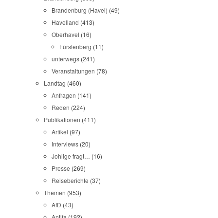
Brandenburg (Havel)
(49)
Havelland
(413)
Oberhavel
(16)
Fürstenberg
(11)
unterwegs
(241)
Veranstaltungen
(78)
Landtag
(460)
Anfragen
(141)
Reden
(224)
Publikationen
(411)
Artikel
(97)
Interviews
(20)
Johlige fragt…
(16)
Presse
(269)
Reiseberichte
(37)
Themen
(953)
AfD
(43)
Antifa
(192)