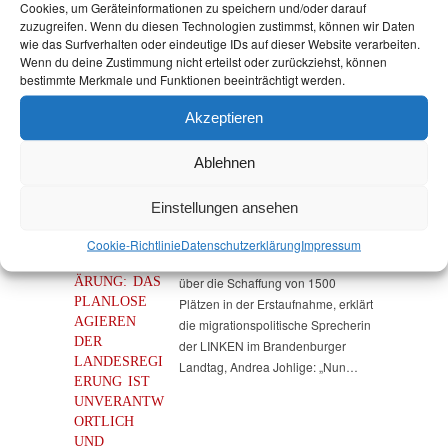
N, 15 M
Cookies, um Geräteinformationen zu speichern und/oder darauf
Kapazitätserweiterung in der
ILLIONEN E
zuzugreifen. Wenn du diesen Technologien zustimmst, können wir Daten
Erstaufnahme gegeben –…
wie das Surfverhalten oder eindeutige IDs auf dieser Website verarbeiten.
URO ZU V
Wenn du deine Zustimmung nicht erteilst oder zurückziehst, können
ERSCHWEND
bestimmte Merkmale und Funktionen beeinträchtigt werden.
EN
27. April 2023
Akzeptieren
Andrea Johlige
Flucht & Migration
,
Presse
Ablehnen
Einstellungen ansehen
Cookie-Richtlinie
Datenschutz­erklärung
Impressum
PRESSEERKL
Zur Information des Innenministers
ÄRUNG: DAS
über die Schaffung von 1500
PLANLOSE
Plätzen in der Erstaufnahme, erklärt
AGIEREN
die migrationspolitische Sprecherin
DER
der LINKEN im Brandenburger
LANDESREGI
Landtag, Andrea Johlige: „Nun…
ERUNG IST
UNVERANTW
ORTLICH
UND