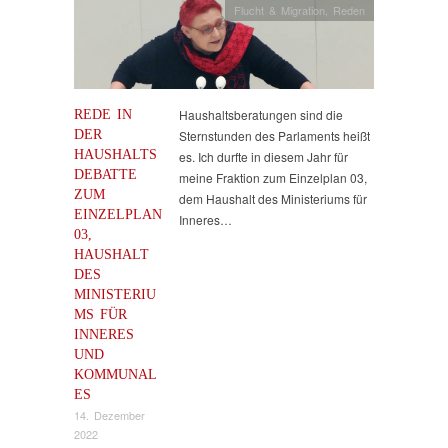
Flucht & Migration
,
Reden
REDE IN
Haushaltsberatungen sind die
DER
Sternstunden des Parlaments heißt
HAUSHALTS
es. Ich durfte in diesem Jahr für
DEBATTE
meine Fraktion zum Einzelplan 03,
ZUM
dem Haushalt des Ministeriums für
EINZELPLAN
Inneres…
03,
HAUSHALT
DES
MINISTERIU
MS FÜR
INNERES
UND
KOMMUNAL
ES
14. Dezember
2022