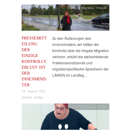
Flucht & Migration
,
Presse
PRESSEMITT
Zu den Äußerungen des
EILUNG:
Innenministers, wir hätten die
DER
Kontrolle über die illegale Migration
EINZIGE
verloren, erklärt die stellvertretende
KONTROLLV
Fraktionsvorsitzende und
ERLUST IST
migrationspolitische Sprecherin der
DER
LINKEN Im Landtag…
INNENMINIS
TER
18. August 2023
Andrea Johlige
Flucht & Migration
,
Reden