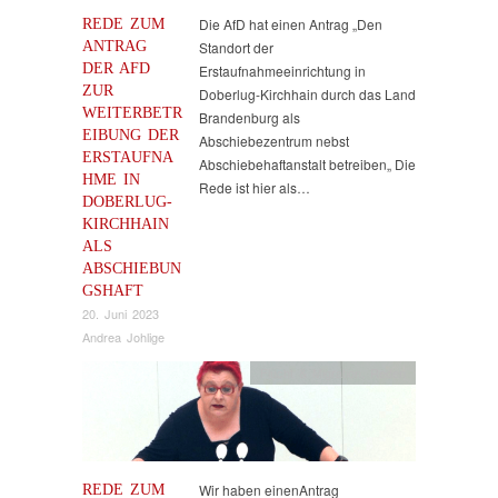
REDE ZUM
Die AfD hat einen Antrag „Den
ANTRAG
Standort der
DER AFD
Erstaufnahmeeinrichtung in
ZUR
Doberlug-Kirchhain durch das Land
WEITERBETR
Brandenburg als
EIBUNG DER
Abschiebezentrum nebst
ERSTAUFNA
Abschiebehaftanstalt betreiben„ Die
HME IN
Rede ist hier als…
DOBERLUG-
KIRCHHAIN
ALS
ABSCHIEBUN
GSHAFT
20. Juni 2023
Andrea Johlige
Flucht & Migration
,
Reden
REDE ZUM
Wir haben einenAntrag