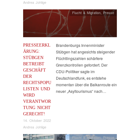
Andrea Johlige
Flucht & Migration
,
Presse
PRESSEERKL
Brandenburgs Innenminister
ÄRUNG:
Stübgen hat angesichts steigender
STÜBGEN
Flüchtlingszahlen schärfere
BETREIBT
Grenzkontrollen gefordert. Der
GESCHÄFT
CDU-Politiker sagte im
DER
Deutschlandfunk, es entstehe
RECHTSPOPU
momentan über die Balkanroute ein
LISTEN UND
neuer „Asyltourismus“ nach…
WIRD
VERANTWOR
TUNG NICHT
GERECHT!
14. Oktober 2022
Andrea Johlige
Flucht & Migration
,
Presse