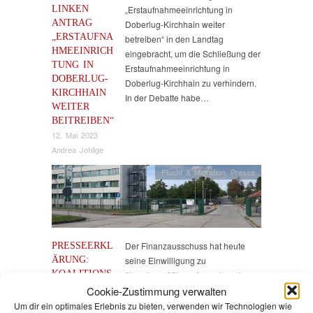
LINKEN
„Erstaufnahmeeinrichtung in
ANTRAG
Doberlug-Kirchhain weiter
„ERSTAUFNA
betreiben“ in den Landtag
HMEEINRICH
eingebracht, um die Schließung der
TUNG IN
Erstaufnahmeeinrichtung in
DOBERLUG-
Doberlug-Kirchhain zu verhindern.
KIRCHHAIN
In der Debatte habe…
WEITER
BEITREIBEN“
12. Mai 2023
Andrea Johlige
Flucht & Migration
,
Presse
PRESSEERKL
Der Finanzausschuss hat heute
ÄRUNG:
seine Einwilligung zu
KOALITIONS
überplanmäßigen Ausgaben des
FRAKTIONEN
Cookie-Zustimmung verwalten
Innenministeriums in Höhe von 30
BESCHLIESSE
Millionen Euro für die
Um dir ein optimales Erlebnis zu bieten, verwenden wir Technologien wie