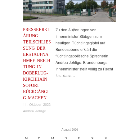
PRESSEERKL
Zu den Äußerungen von
ÄRUNG:
Innenminister Stübgen zum
TEILSCHLIESS
heutigen Flüchtlingsgipfel auf
UNG DER E
Bundesebene erklärt die
RSTAUFNAH
flüchtlingspolitische Sprecherin
MEEINRICHT
Andrea Johlige: Brandenburgs
UNG IN D
Innenminister stellt völlig zu Recht
OBERLUG-K
fest, dass…
IRCHHAIN S
OFORT R
ÜCKGÄNGIG
MACHEN
11. Oktober 2022
Andrea Johlige
August 2026
M
D
M
D
F
S
S