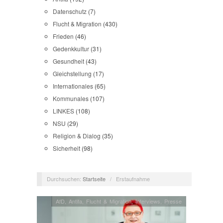
Datenschutz
(7)
Flucht & Migration
(430)
Frieden
(46)
Gedenkkultur
(31)
Gesundheit
(43)
Gleichstellung
(17)
Internationales
(65)
Kommunales
(107)
LINKES
(108)
NSU
(29)
Religion & Dialog
(35)
Sicherheit
(98)
Durchsuchen:
Startseite
/
Erstaufnahme
AfD
,
Antifa
,
Flucht & Migration
,
Interviews
,
Presse