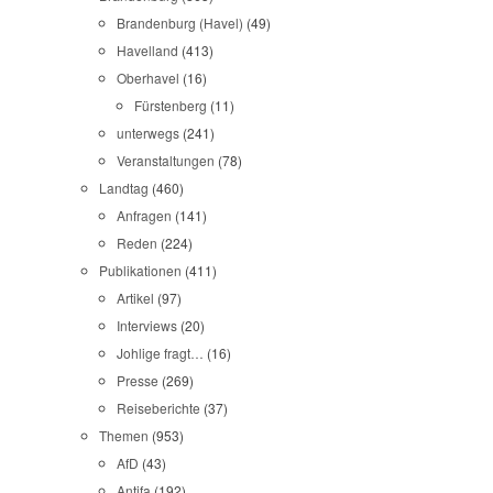
Brandenburg (Havel)
(49)
Havelland
(413)
Oberhavel
(16)
Fürstenberg
(11)
unterwegs
(241)
Veranstaltungen
(78)
Landtag
(460)
Anfragen
(141)
Reden
(224)
Publikationen
(411)
Artikel
(97)
Interviews
(20)
Johlige fragt…
(16)
Presse
(269)
Reiseberichte
(37)
Themen
(953)
AfD
(43)
Antifa
(192)