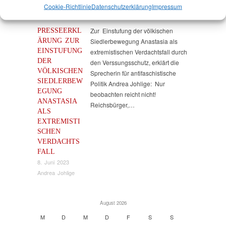
Cookie-Richtlinie
Datenschutz­erklärung
Impressum
PRESSEERKL
Zur Einstufung der völkischen
ÄRUNG ZUR
Siedlerbewegung Anastasia als
EINSTUFUNG
extremistischen Verdachtsfall durch
DER
den Verssungsschutz, erklärt die
VÖLKISCHEN
Sprecherin für antifaschistische
SIEDLERBEW
Politik Andrea Johlige: Nur
EGUNG
beobachten reicht nicht!
ANASTASIA
Reichsbürger,…
ALS
EXTREMISTI
SCHEN
VERDACHTS
FALL
8. Juni 2023
Andrea Johlige
August 2026
M
D
M
D
F
S
S