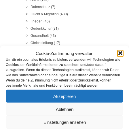
Datenschutz
(7)
Flucht & Migration
(430)
Frieden
(46)
Gedenkkultur
(31)
Gesundheit
(43)
Gleichstellung
(17)
Internationales
(65)
Cookie-Zustimmung verwalten
Kommunales
(107)
Um dir ein optimales Erlebnis zu bieten, verwenden wir Technologien wie
LINKES
(108)
Cookies, um Geräteinformationen zu speichern und/oder darauf
zuzugreifen. Wenn du diesen Technologien zustimmst, können wir Daten
NSU
(29)
wie das Surfverhalten oder eindeutige IDs auf dieser Website verarbeiten.
Religion & Dialog
(35)
Wenn du deine Zustimmung nicht erteilst oder zurückziehst, können
bestimmte Merkmale und Funktionen beeinträchtigt werden.
Sicherheit
(98)
Akzeptieren
Durchsuchen:
Startseite
/
Vorkaufsrecht
Ablehnen
Antifa
,
Presse
Einstellungen ansehen