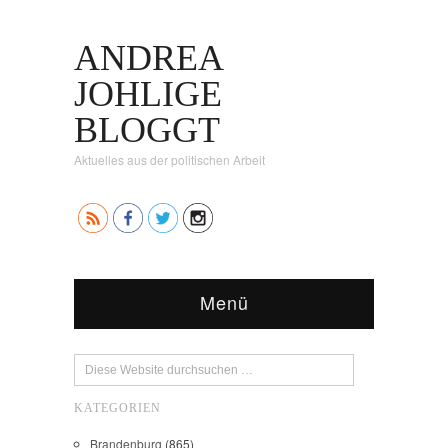
ANDREA
JOHLIGE
BLOGGT
Aktuelles aus der politischen Arbeit
Menü
KATEGORIEN
Brandenburg
(865)