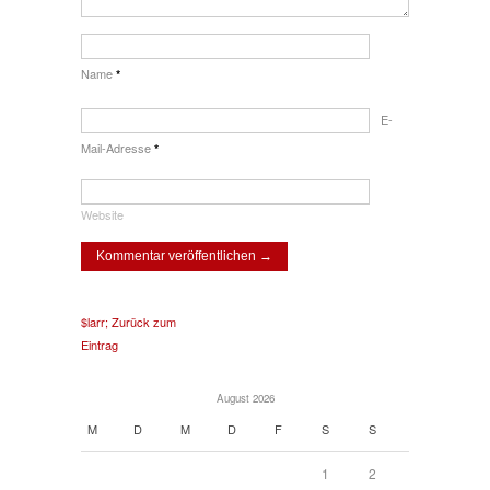
Name
*
E-
Mail-Adresse
*
Website
$larr; Zurück zum
Eintrag
August 2026
M
D
M
D
F
S
S
1
2