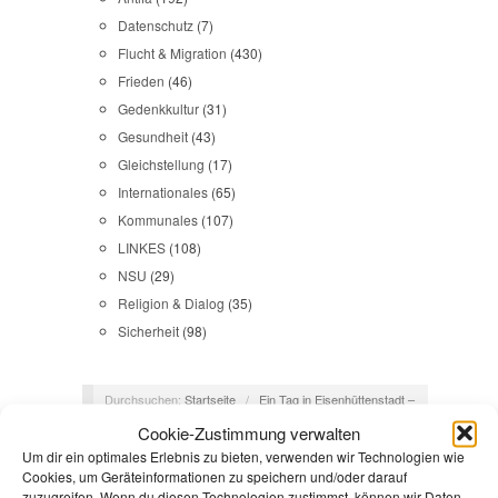
Datenschutz
(7)
Flucht & Migration
(430)
Frieden
(46)
Gedenkkultur
(31)
Gesundheit
(43)
Gleichstellung
(17)
Internationales
(65)
Kommunales
(107)
LINKES
(108)
NSU
(29)
Religion & Dialog
(35)
Sicherheit
(98)
Durchsuchen:
Startseite
/
Ein Tag in Eisenhüttenstadt –
Refugees welcome!
/
hütte-zabh7
Cookie-Zustimmung verwalten
Um dir ein optimales Erlebnis zu bieten, verwenden wir Technologien wie
Cookies, um Geräteinformationen zu speichern und/oder darauf
zuzugreifen. Wenn du diesen Technologien zustimmst, können wir Daten