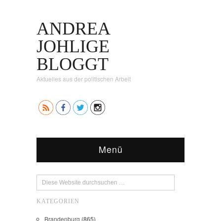
ANDREA
JOHLIGE
BLOGGT
Aktuelles aus der politischen Arbeit
Menü
KATEGORIEN
Brandenburg
(865)