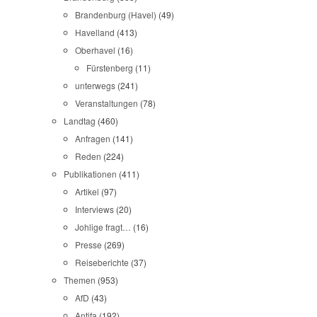
Brandenburg (Havel)
(49)
Havelland
(413)
Oberhavel
(16)
Fürstenberg
(11)
unterwegs
(241)
Veranstaltungen
(78)
Landtag
(460)
Anfragen
(141)
Reden
(224)
Publikationen
(411)
Artikel
(97)
Interviews
(20)
Johlige fragt…
(16)
Presse
(269)
Reiseberichte
(37)
Themen
(953)
AfD
(43)
Antifa
(192)