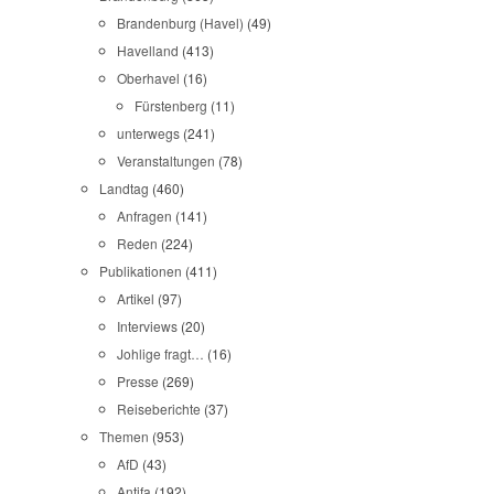
Brandenburg (Havel)
(49)
Havelland
(413)
Oberhavel
(16)
Fürstenberg
(11)
unterwegs
(241)
Veranstaltungen
(78)
Landtag
(460)
Anfragen
(141)
Reden
(224)
Publikationen
(411)
Artikel
(97)
Interviews
(20)
Johlige fragt…
(16)
Presse
(269)
Reiseberichte
(37)
Themen
(953)
AfD
(43)
Antifa
(192)