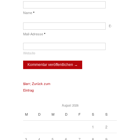
Name
*
E-
Mail-Adresse
*
Website
$larr; Zurück zum
Eintrag
August 2026
M
D
M
D
F
S
S
1
2
3
4
5
6
7
8
9