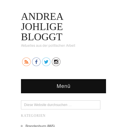
ANDREA
JOHLIGE
BLOGGT
Aktuelles aus der politischen Arbeit
Menü
KATEGORIEN
Brandenburg
(865)