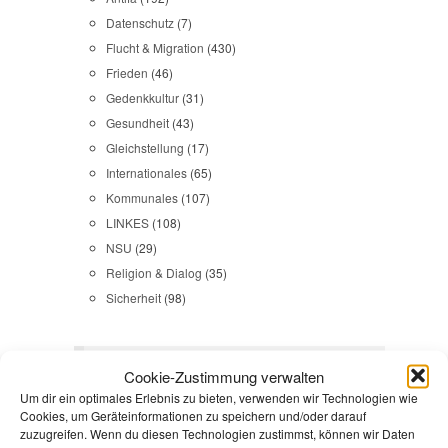
Datenschutz
(7)
Flucht & Migration
(430)
Frieden
(46)
Gedenkkultur
(31)
Gesundheit
(43)
Gleichstellung
(17)
Internationales
(65)
Kommunales
(107)
LINKES
(108)
NSU
(29)
Religion & Dialog
(35)
Sicherheit
(98)
Durchsuchen:
Startseite
/
Ein Tag, zwei Veranstaltungen
Cookie-Zustimmung verwalten
mit Jakob Preuss zum europäischen Grenzregime
/
Um dir ein optimales Erlebnis zu bieten, verwenden wir Technologien wie
20160409_180804_resized
Cookies, um Geräteinformationen zu speichern und/oder darauf
zuzugreifen. Wenn du diesen Technologien zustimmst, können wir Daten