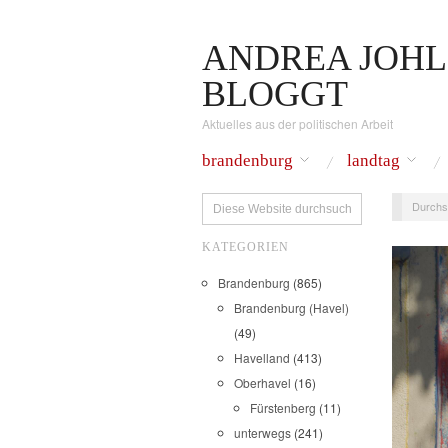
ANDREA JOHL
BLOGGT
Aktuelles aus der politischen Arbeit
brandenburg
landtag
Durchs
KATEGORIEN
Brandenburg
(865)
Brandenburg (Havel)
(49)
Havelland
(413)
Oberhavel
(16)
Fürstenberg
(11)
unterwegs
(241)