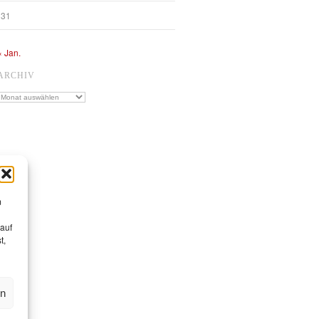
31
« Jan.
ARCHIV
Archiv
m
 auf
t,
en