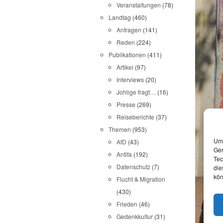
Veranstaltungen
(78)
Landtag
(460)
Anfragen
(141)
Reden
(224)
Publikationen
(411)
Artikel
(97)
Interviews
(20)
Johlige fragt…
(16)
Presse
(269)
Reiseberichte
(37)
Themen
(953)
Um 
AfD
(43)
Ger
Antifa
(192)
Tec
Datenschutz
(7)
die
kön
Flucht & Migration
(430)
Frieden
(46)
Gedenkkultur
(31)