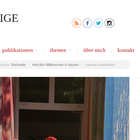
IGE
publikationen
themen
über mich
kontakt
uchen:
Startseite
/
Herzlich Willkommen in Nauen!
/
nawrasunddanielle2