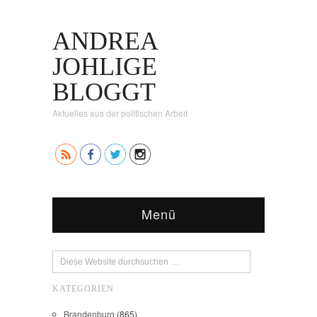
ANDREA
JOHLIGE
BLOGGT
Aktuelles aus der politischen Arbeit
Menü
KATEGORIEN
Brandenburg
(865)