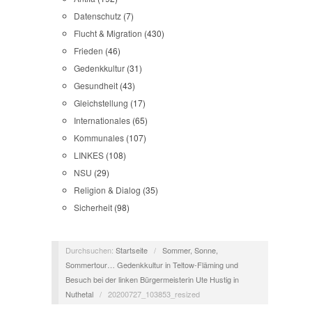
Datenschutz
(7)
Flucht & Migration
(430)
Frieden
(46)
Gedenkkultur
(31)
Gesundheit
(43)
Gleichstellung
(17)
Internationales
(65)
Kommunales
(107)
LINKES
(108)
NSU
(29)
Religion & Dialog
(35)
Sicherheit
(98)
Durchsuchen:
Startseite
/
Sommer, Sonne,
Sommertour… Gedenkkultur in Teltow-Fläming und
Besuch bei der linken Bürgermeisterin Ute Hustig in
Nuthetal
/
20200727_103853_resized