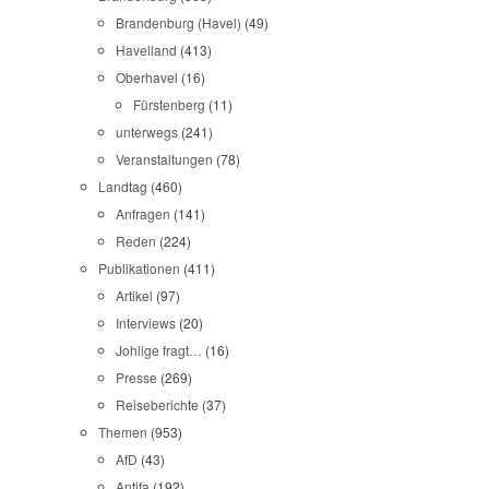
Brandenburg (Havel)
(49)
Havelland
(413)
Oberhavel
(16)
Fürstenberg
(11)
unterwegs
(241)
Veranstaltungen
(78)
Landtag
(460)
Anfragen
(141)
Reden
(224)
Publikationen
(411)
Artikel
(97)
Interviews
(20)
Johlige fragt…
(16)
Presse
(269)
Reiseberichte
(37)
Themen
(953)
AfD
(43)
Antifa
(192)