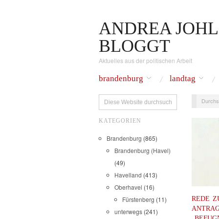
ANDREA JOHL
BLOGGT
Aktuelles aus der politischen Arbeit
brandenburg
landtag
Durchs
KATEGORIEN
Brandenburg
(865)
Brandenburg (Havel)
(49)
Havelland
(413)
Oberhavel
(16)
REDE Z
Fürstenberg
(11)
ANTRA
unterwegs
(241)
„BEFUG