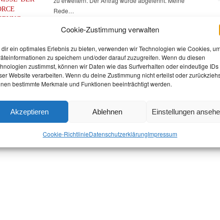
zu erweitern. Der Antrag wurde abgelehnt. Meine
ORCE
Rede…
EBUNG
Cookie-Zustimmung verwalten
ERN“
mber 2023
dir ein optimales Erlebnis zu bieten, verwenden wir Technologien wie Cookies, u
lige
äteinformationen zu speichern und/oder darauf zuzugreifen. Wenn du diesen
hnologien zustimmst, können wir Daten wie das Surfverhalten oder eindeutige IDs
ser Website verarbeiten. Wenn du deine Zustimmung nicht erteilst oder zurückziehs
nen bestimmte Merkmale und Funktionen beeinträchtigt werden.
Akzeptieren
Ablehnen
Einstellungen anseh
Cookie-Richtlinie
Datenschutz­erklärung
Impressum