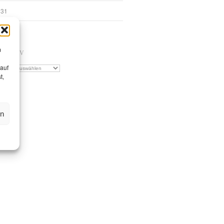
31
« Jan.
m
ARCHIV
 auf
Archiv
t,
en