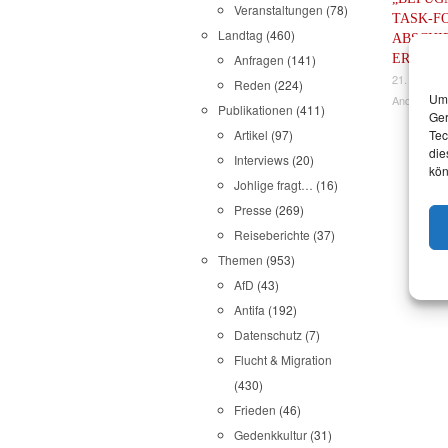
Veranstaltungen
(78)
TASK-F
Landtag
(460)
ABSCHI
ERWEIT
Anfragen
(141)
21. Septe
Reden
(224)
Um 
Andrea Joh
Publikationen
(411)
Ger
Artikel
(97)
Tec
die
Interviews
(20)
kön
Johlige fragt…
(16)
Presse
(269)
Reiseberichte
(37)
Themen
(953)
AfD
(43)
Antifa
(192)
Datenschutz
(7)
Flucht & Migration
(430)
Frieden
(46)
Gedenkkultur
(31)