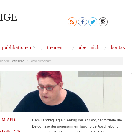
IGE
publikationen
themen
über mich
kontakt
uchen:
Startseite
/
Abschiebehaft
Flucht & Migration
,
Reden
UM AFD-
Dem Landtag lag ein Antrag der AfD vor, der forderte die
G
Befugnisse der sogenannten Task Force Abschiebung
NISSE DER