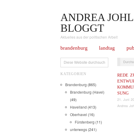
ANDREA JOHL
BLOGGT
Aktuelles aus der politischen Arbeit
brandenburg
landtag
pub
Durchs
KATEGORIEN
REDE Z
ENTWUR
Brandenburg
(865)
KOMMU
Brandenburg (Havel)
SUNG
21. Juni 2
(49)
Andrea Joh
Havelland
(413)
Oberhavel
(16)
Fürstenberg
(11)
unterwegs
(241)