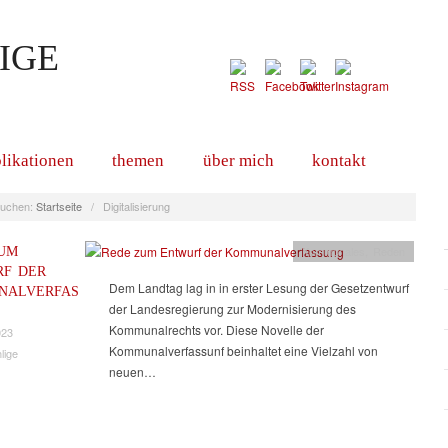
IGE
likationen
themen
über mich
kontakt
uchen:
Startseite
/
Digitalisierung
UM
Kommunales
,
Reden
F DER
Dem Landtag lag in in erster Lesung der Gesetzentwurf
NALVERFAS
der Landesregierung zur Modernisierung des
Kommunalrechts vor. Diese Novelle der
023
Kommunalverfassunf beinhaltet eine Vielzahl von
lige
neuen…