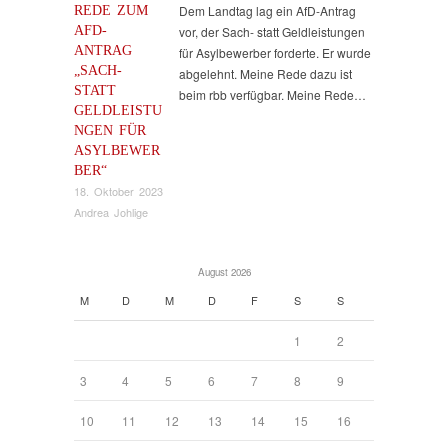
REDE ZUM
Dem Landtag lag ein AfD-Antrag
AFD-
vor, der Sach- statt Geldleistungen
ANTRAG
für Asylbewerber forderte. Er wurde
„SACH-
abgelehnt. Meine Rede dazu ist
STATT
beim rbb verfügbar. Meine Rede…
GELDLEISTU
NGEN FÜR
ASYLBEWER
BER“
18. Oktober 2023
Andrea Johlige
August 2026
M
D
M
D
F
S
S
1
2
3
4
5
6
7
8
9
10
11
12
13
14
15
16