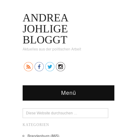
ANDREA
JOHLIGE
BLOGGT
Aktuelles aus der politischen Arbeit
Menü
KATEGORIEN
Brandenburg
(865)