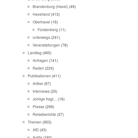
Brandenburg (Havel)
(49)
Havelland
(413)
Oberhavel
(16)
Fürstenberg
(11)
unterwegs
(241)
Veranstaltungen
(78)
Landtag
(460)
Anfragen
(141)
Reden
(224)
Publikationen
(411)
Artikel
(97)
Interviews
(20)
Johlige fragt…
(16)
Presse
(269)
Reiseberichte
(37)
Themen
(953)
AfD
(43)
Antifa
(192)