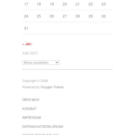
17
18
19
20
21
22
23
24
25
26
27
28
29
30
31
« Jan.
ARCHIV
Archiv
Copyright © 2026
Powered by
Oxygen Theme
.
ÜBER MICH
KONTAKT
IMPRESSUM
DATENSCHUTZ­ERKLÄRUNG