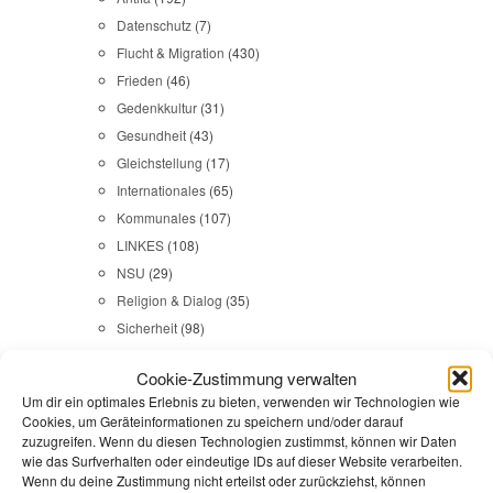
Datenschutz
(7)
Flucht & Migration
(430)
Frieden
(46)
Gedenkkultur
(31)
Gesundheit
(43)
Gleichstellung
(17)
Internationales
(65)
Kommunales
(107)
LINKES
(108)
NSU
(29)
Religion & Dialog
(35)
Sicherheit
(98)
Cookie-Zustimmung verwalten
Durchsuchen:
Startseite
/
Geldleistungen
Um dir ein optimales Erlebnis zu bieten, verwenden wir Technologien wie
Cookies, um Geräteinformationen zu speichern und/oder darauf
zuzugreifen. Wenn du diesen Technologien zustimmst, können wir Daten
Flucht & Migration
,
Reden
wie das Surfverhalten oder eindeutige IDs auf dieser Website verarbeiten.
Wenn du deine Zustimmung nicht erteilst oder zurückziehst, können