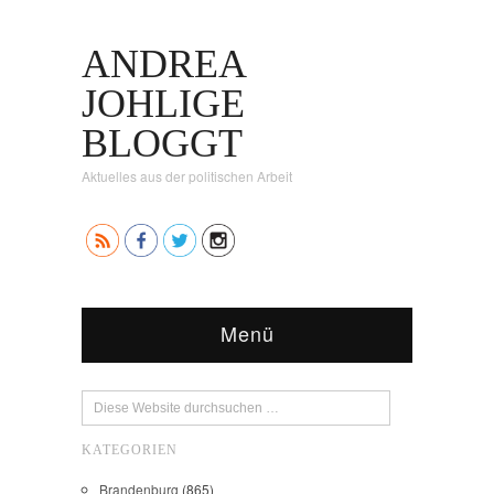
ANDREA
JOHLIGE
BLOGGT
Aktuelles aus der politischen Arbeit
Menü
KATEGORIEN
Brandenburg
(865)