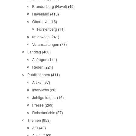
Brandenburg (Havel)
(49)
Havelland
(413)
Oberhavel
(16)
Fürstenberg
(11)
unterwegs
(241)
Veranstaltungen
(78)
Landtag
(460)
Anfragen
(141)
Reden
(224)
Publikationen
(411)
Artikel
(97)
Interviews
(20)
Johlige fragt…
(16)
Presse
(269)
Reiseberichte
(37)
Themen
(953)
AfD
(43)
Antifa
(192)