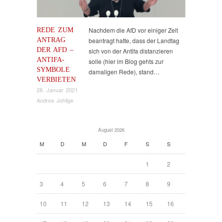
REDE ZUM
Nachdem die AfD vor einiger Zeit
ANTRAG
beantragt hatte, dass der Landtag
DER AFD –
sich von der Antifa distanzieren
ANTIFA-
solle (hier im Blog gehts zur
SYMBOLE
damaligen Rede), stand…
VERBIETEN
28. Januar 2021
Andrea Johlige
August 2026
M
D
M
D
F
S
S
1
2
3
4
5
6
7
8
9
10
11
12
13
14
15
16