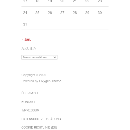
17
18
19
20
21
22
23
24
25
26
27
28
29
30
31
« Jan.
ARCHIV
Archiv
Copyright © 2026
Powered by
Oxygen Theme
.
ÜBER MICH
KONTAKT
IMPRESSUM
DATENSCHUTZ­ERKLÄRUNG
COOKIE-RICHTLINIE (EU)