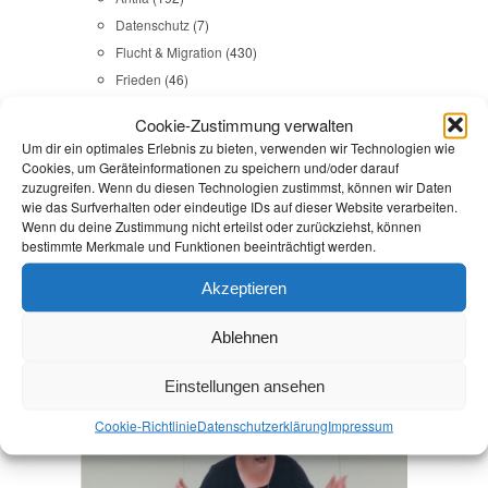
Datenschutz
(7)
Flucht & Migration
(430)
Frieden
(46)
Gedenkkultur
(31)
Cookie-Zustimmung verwalten
Gesundheit
(43)
Um dir ein optimales Erlebnis zu bieten, verwenden wir Technologien wie
Gleichstellung
(17)
Cookies, um Geräteinformationen zu speichern und/oder darauf
zuzugreifen. Wenn du diesen Technologien zustimmst, können wir Daten
Internationales
(65)
wie das Surfverhalten oder eindeutige IDs auf dieser Website verarbeiten.
Kommunales
(107)
Wenn du deine Zustimmung nicht erteilst oder zurückziehst, können
LINKES
(108)
bestimmte Merkmale und Funktionen beeinträchtigt werden.
NSU
(29)
Akzeptieren
Religion & Dialog
(35)
Sicherheit
(98)
Ablehnen
Einstellungen ansehen
Durchsuchen:
Startseite
/
No pasaran
Cookie-Richtlinie
Datenschutz­erklärung
Impressum
AfD
,
Antifa
,
Reden