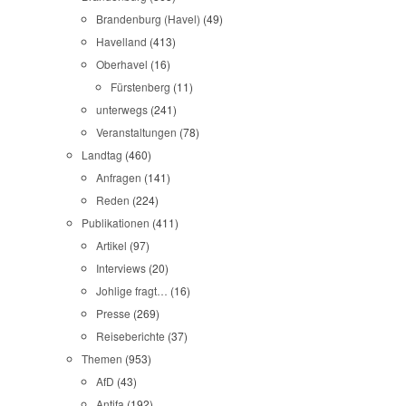
Brandenburg (Havel)
(49)
Havelland
(413)
Oberhavel
(16)
Fürstenberg
(11)
unterwegs
(241)
Veranstaltungen
(78)
Landtag
(460)
Anfragen
(141)
Reden
(224)
Publikationen
(411)
Artikel
(97)
Interviews
(20)
Johlige fragt…
(16)
Presse
(269)
Reiseberichte
(37)
Themen
(953)
AfD
(43)
Antifa
(192)