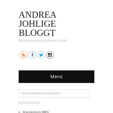
ANDREA
JOHLIGE
BLOGGT
Aktuelles aus der politischen Arbeit
Menü
KATEGORIEN
Brandenburg
(865)