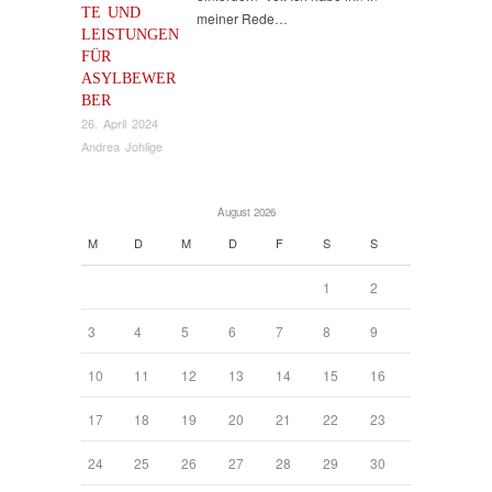
TE UND
meiner Rede…
LEISTUNGEN
FÜR
ASYLBEWER
BER
26. April 2024
Andrea Johlige
August 2026
M
D
M
D
F
S
S
1
2
3
4
5
6
7
8
9
10
11
12
13
14
15
16
17
18
19
20
21
22
23
24
25
26
27
28
29
30