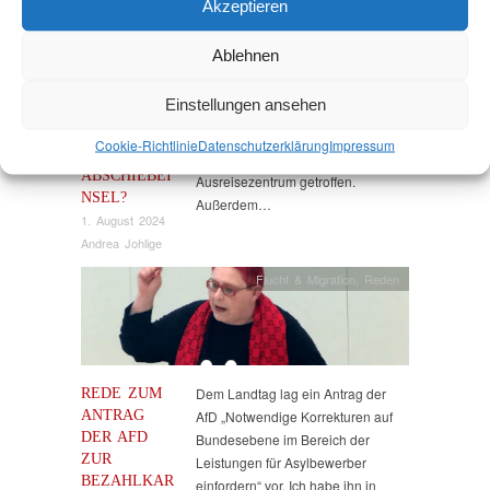
Akzeptieren
Ablehnen
BESUCH IN
Ich habe mich am Mittwoch mit dem
KÜSTRIN-
Ortsvorsteher von Küstrin-Kietz,
Einstellungen ansehen
KIETZ –
dem Bürgermeister der Gemeinde
VOM LOST
Küstriner Vorland und der
Cookie-Richtlinie
Datenschutz­erklärung
Impressum
PLACE ZUR
Bürgerinitiative gegen das geplante
ABSCHIEBEI
Ausreisezentrum getroffen.
NSEL?
Außerdem…
1. August 2024
Andrea Johlige
Flucht & Migration
,
Reden
REDE ZUM
Dem Landtag lag ein Antrag der
ANTRAG
AfD „Notwendige Korrekturen auf
DER AFD
Bundesebene im Bereich der
ZUR
Leistungen für Asylbewerber
BEZAHLKAR
einfordern“ vor. Ich habe ihn in