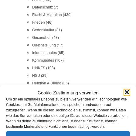
Datenschutz
(7)
Flucht & Migration
(430)
Frieden
(46)
Gedenkkultur
(31)
Gesundheit
(43)
Gleichstellung
(17)
Internationales
(65)
Kommunales
(107)
LINKES
(108)
NSU
(29)
Religion & Dialog
(35)
Sicherheit
(98)
Cookie-Zustimmung verwalten
Um dir ein optimales Erlebnis zu bieten, verwenden wir Technologien wie
Cookies, um Geräteinformationen zu speichern und/oder darauf
Durchsuchen:
Startseite
/
Oderinsel
zuzugreifen. Wenn du diesen Technologien zustimmst, können wir Daten
wie das Surfverhalten oder eindeutige IDs auf dieser Website verarbeiten.
Wenn du deine Zustimmung nicht erteilst oder zurückziehst, können
Flucht & Migration
,
Reiseberichte
,
unterwegs
bestimmte Merkmale und Funktionen beeinträchtigt werden.