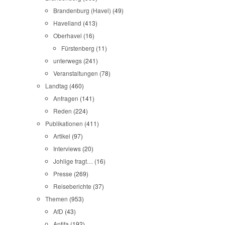
Brandenburg (Havel)
(49)
Havelland
(413)
Oberhavel
(16)
Fürstenberg
(11)
unterwegs
(241)
Veranstaltungen
(78)
Landtag
(460)
Anfragen
(141)
Reden
(224)
Publikationen
(411)
Artikel
(97)
Interviews
(20)
Johlige fragt…
(16)
Presse
(269)
Reiseberichte
(37)
Themen
(953)
AfD
(43)
Antifa
(192)