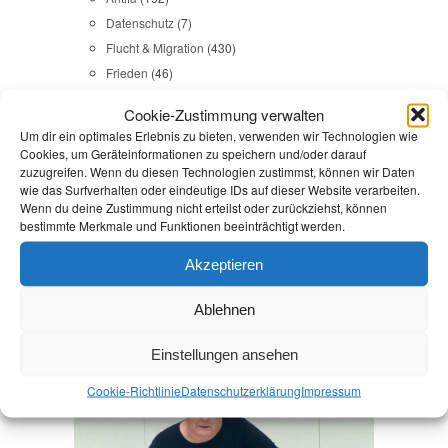
Datenschutz
(7)
Flucht & Migration
(430)
Frieden
(46)
Gedenkkultur
(31)
Cookie-Zustimmung verwalten
Gesundheit
(43)
Um dir ein optimales Erlebnis zu bieten, verwenden wir Technologien wie
Gleichstellung
(17)
Cookies, um Geräteinformationen zu speichern und/oder darauf
zuzugreifen. Wenn du diesen Technologien zustimmst, können wir Daten
Internationales
(65)
wie das Surfverhalten oder eindeutige IDs auf dieser Website verarbeiten.
Kommunales
(107)
Wenn du deine Zustimmung nicht erteilst oder zurückziehst, können
LINKES
(108)
bestimmte Merkmale und Funktionen beeinträchtigt werden.
NSU
(29)
Akzeptieren
Religion & Dialog
(35)
Sicherheit
(98)
Ablehnen
Einstellungen ansehen
Durchsuchen:
Startseite
/
Onlinezugangsgesetz
Cookie-Richtlinie
Datenschutz­erklärung
Impressum
Kommunales
,
Reden