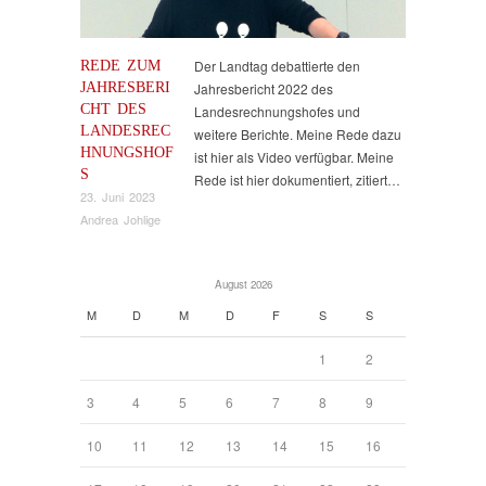
REDE ZUM
Der Landtag debattierte den
JAHRESBERI
Jahresbericht 2022 des
CHT DES
Landesrechnungshofes und
LANDESREC
weitere Berichte. Meine Rede dazu
HNUNGSHOF
ist hier als Video verfügbar. Meine
S
Rede ist hier dokumentiert, zitiert…
23. Juni 2023
Andrea Johlige
August 2026
M
D
M
D
F
S
S
1
2
3
4
5
6
7
8
9
10
11
12
13
14
15
16