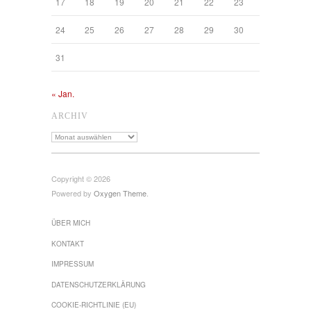
17
18
19
20
21
22
23
24
25
26
27
28
29
30
31
« Jan.
ARCHIV
Archiv
Copyright © 2026
Powered by
Oxygen Theme
.
ÜBER MICH
KONTAKT
IMPRESSUM
DATENSCHUTZ­ERKLÄRUNG
COOKIE-RICHTLINIE (EU)