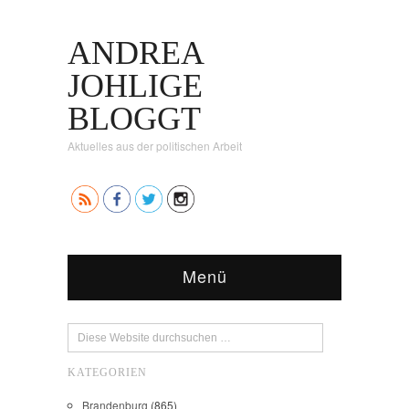
ANDREA
JOHLIGE
BLOGGT
Aktuelles aus der politischen Arbeit
Menü
KATEGORIEN
Brandenburg
(865)