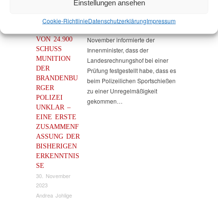
Einstellungen ansehen
Cookie-Richtlinie
Datenschutz­erklärung
Impressum
VERBLEIB
Im Innenausschuss am 8.
VON 24.900
November informierte der
SCHUSS
Innenminister, dass der
MUNITION
Landesrechnungshof bei einer
DER
Prüfung festgestellt habe, dass es
BRANDENBU
beim Polizeilichen Sportschießen
RGER
zu einer Unregelmäßigkeit
POLIZEI
gekommen…
UNKLAR –
EINE ERSTE
ZUSAMMENF
ASSUNG DER
BISHERIGEN
ERKENNTNIS
SE
30. November
2023
Andrea Johlige