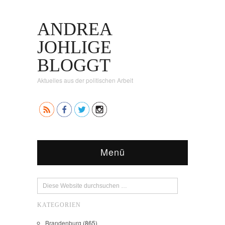
ANDREA
JOHLIGE
BLOGGT
Aktuelles aus der politischen Arbeit
Menü
KATEGORIEN
Brandenburg
(865)