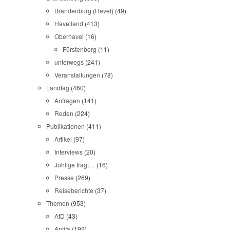
Brandenburg (Havel)
(49)
Havelland
(413)
Oberhavel
(16)
Fürstenberg
(11)
unterwegs
(241)
Veranstaltungen
(78)
Landtag
(460)
Anfragen
(141)
Reden
(224)
Publikationen
(411)
Artikel
(97)
Interviews
(20)
Johlige fragt…
(16)
Presse
(269)
Reiseberichte
(37)
Themen
(953)
AfD
(43)
Antifa
(192)