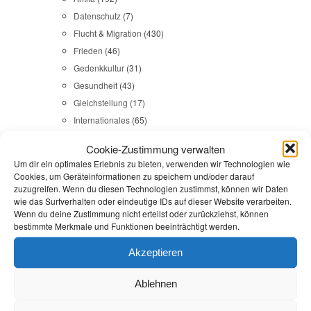
Datenschutz
(7)
Flucht & Migration
(430)
Frieden
(46)
Gedenkkultur
(31)
Gesundheit
(43)
Gleichstellung
(17)
Internationales
(65)
Kommunales
(107)
Cookie-Zustimmung verwalten
LINKES
(108)
Um dir ein optimales Erlebnis zu bieten, verwenden wir Technologien wie
NSU
(29)
Cookies, um Geräteinformationen zu speichern und/oder darauf
zuzugreifen. Wenn du diesen Technologien zustimmst, können wir Daten
Religion & Dialog
(35)
wie das Surfverhalten oder eindeutige IDs auf dieser Website verarbeiten.
Sicherheit
(98)
Wenn du deine Zustimmung nicht erteilst oder zurückziehst, können
bestimmte Merkmale und Funktionen beeinträchtigt werden.
Durchsuchen:
Startseite
/
Polizeiliches Sportschießen
Akzeptieren
Landtag
,
Sicherheit
Ablehnen