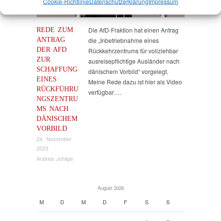
Cookie-Richtlinie
Datenschutz­erklärung
Impressum
REDE ZUM
Die AfD-Fraktion hat einen Antrag
ANTRAG
die „Inbetriebnahme eines
DER AFD
Rückkehrzentrums für vollziehbar
ZUR
ausreisepflichtige Ausländer nach
SCHAFFUNG
dänischem Vorbild“ vorgelegt.
EINES
Meine Rede dazu ist hier als Video
RÜCKFÜHRU
verfügbar….
NGSZENTRU
MS NACH
DÄNISCHEM
VORBILD
24. November
2023
Andrea Johlige
August 2026
M
D
M
D
F
S
S