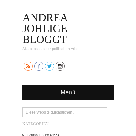
ANDREA
JOHLIGE
BLOGGT
Aktuelles aus der politischen Arbeit
Menü
KATEGORIEN
Brandenburg
(865)