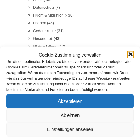
Datenschutz
(7)
Flucht & Migration
(430)
Frieden
(46)
Gedenkkultur
(31)
Gesundheit
(43)
Gleichstellung
(17)
Cookie-Zustimmung verwalten
Internationales
(65)
Um dir ein optimales Erlebnis zu bieten, verwenden wir Technologien wie
Kommunales
(107)
Cookies, um Geräteinformationen zu speichern und/oder darauf
LINKES
(108)
zuzugreifen. Wenn du diesen Technologien zustimmst, können wir Daten
NSU
(29)
wie das Surfverhalten oder eindeutige IDs auf dieser Website verarbeiten.
Wenn du deine Zustimmung nicht erteilst oder zurückziehst, können
Religion & Dialog
(35)
bestimmte Merkmale und Funktionen beeinträchtigt werden.
Sicherheit
(98)
Akzeptieren
Durchsuchen:
Startseite
/
Rückführung
Ablehnen
Flucht & Migration
,
Reden
Einstellungen ansehen