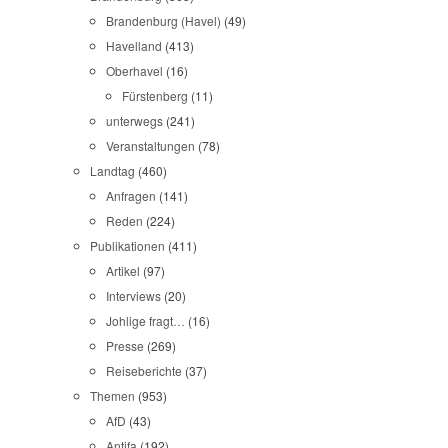
Brandenburg (Havel)
(49)
Havelland
(413)
Oberhavel
(16)
Fürstenberg
(11)
unterwegs
(241)
Veranstaltungen
(78)
Landtag
(460)
Anfragen
(141)
Reden
(224)
Publikationen
(411)
Artikel
(97)
Interviews
(20)
Johlige fragt…
(16)
Presse
(269)
Reiseberichte
(37)
Themen
(953)
AfD
(43)
Antifa
(192)