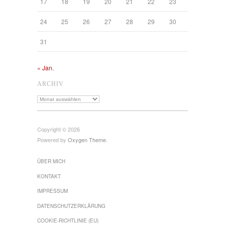
17
18
19
20
21
22
23
24
25
26
27
28
29
30
31
« Jan.
ARCHIV
Archiv
Copyright © 2026
Powered by
Oxygen Theme
.
ÜBER MICH
KONTAKT
IMPRESSUM
DATENSCHUTZ­ERKLÄRUNG
COOKIE-RICHTLINIE (EU)