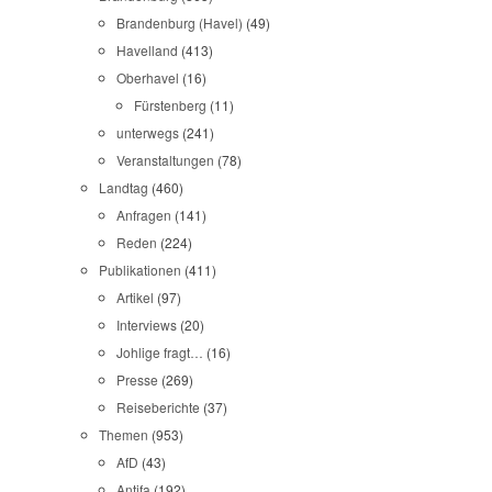
Brandenburg (Havel)
(49)
Havelland
(413)
Oberhavel
(16)
Fürstenberg
(11)
unterwegs
(241)
Veranstaltungen
(78)
Landtag
(460)
Anfragen
(141)
Reden
(224)
Publikationen
(411)
Artikel
(97)
Interviews
(20)
Johlige fragt…
(16)
Presse
(269)
Reiseberichte
(37)
Themen
(953)
AfD
(43)
Antifa
(192)