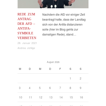
REDE ZUM
Nachdem die AfD vor einiger Zeit
ANTRAG
beantragt hatte, dass der Landtag
DER AFD –
sich von der Antifa distanzieren
ANTIFA-
solle (hier im Blog gehts zur
SYMBOLE
damaligen Rede), stand…
VERBIETEN
28. Januar 2021
Andrea Johlige
August 2026
M
D
M
D
F
S
S
1
2
3
4
5
6
7
8
9
10
11
12
13
14
15
16