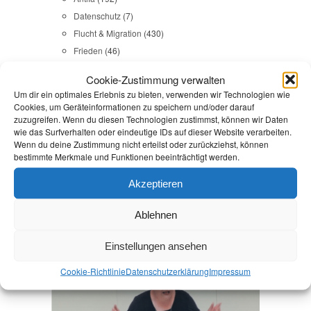
Datenschutz
(7)
Flucht & Migration
(430)
Frieden
(46)
Gedenkkultur
(31)
Cookie-Zustimmung verwalten
Gesundheit
(43)
Um dir ein optimales Erlebnis zu bieten, verwenden wir Technologien wie
Gleichstellung
(17)
Cookies, um Geräteinformationen zu speichern und/oder darauf
zuzugreifen. Wenn du diesen Technologien zustimmst, können wir Daten
Internationales
(65)
wie das Surfverhalten oder eindeutige IDs auf dieser Website verarbeiten.
Kommunales
(107)
Wenn du deine Zustimmung nicht erteilst oder zurückziehst, können
LINKES
(108)
bestimmte Merkmale und Funktionen beeinträchtigt werden.
NSU
(29)
Akzeptieren
Religion & Dialog
(35)
Sicherheit
(98)
Ablehnen
Einstellungen ansehen
Durchsuchen:
Startseite
/
Spanien
Cookie-Richtlinie
Datenschutz­erklärung
Impressum
AfD
,
Antifa
,
Reden