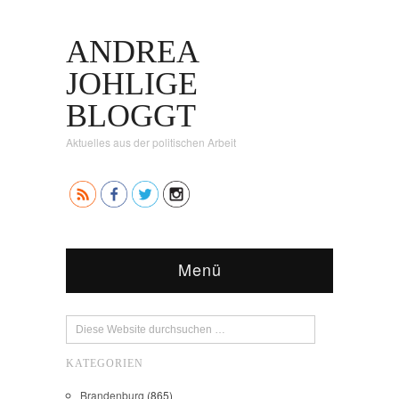
ANDREA
JOHLIGE
BLOGGT
Aktuelles aus der politischen Arbeit
Menü
KATEGORIEN
Brandenburg
(865)