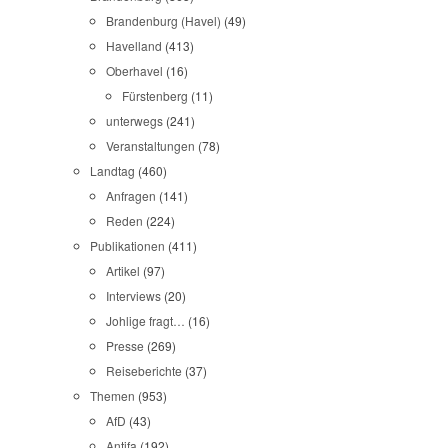
Brandenburg (Havel)
(49)
Havelland
(413)
Oberhavel
(16)
Fürstenberg
(11)
unterwegs
(241)
Veranstaltungen
(78)
Landtag
(460)
Anfragen
(141)
Reden
(224)
Publikationen
(411)
Artikel
(97)
Interviews
(20)
Johlige fragt…
(16)
Presse
(269)
Reiseberichte
(37)
Themen
(953)
AfD
(43)
Antifa
(192)