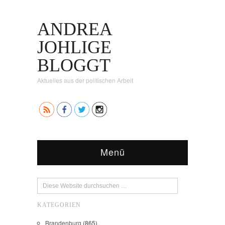
ANDREA
JOHLIGE
BLOGGT
Aktuelles aus der politischen Arbeit
Menü
KATEGORIEN
Brandenburg
(865)