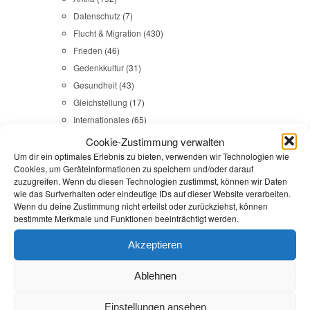
Datenschutz
(7)
Flucht & Migration
(430)
Frieden
(46)
Gedenkkultur
(31)
Gesundheit
(43)
Gleichstellung
(17)
Internationales
(65)
Kommunales
(107)
Cookie-Zustimmung verwalten
LINKES
(108)
Um dir ein optimales Erlebnis zu bieten, verwenden wir Technologien wie
Cookies, um Geräteinformationen zu speichern und/oder darauf
NSU
(29)
zuzugreifen. Wenn du diesen Technologien zustimmst, können wir Daten
Religion & Dialog
(35)
wie das Surfverhalten oder eindeutige IDs auf dieser Website verarbeiten.
Wenn du deine Zustimmung nicht erteilst oder zurückziehst, können
Sicherheit
(98)
bestimmte Merkmale und Funktionen beeinträchtigt werden.
Akzeptieren
Durchsuchen:
Startseite
/
UmA
Ablehnen
Flucht & Migration
,
Reden
Einstellungen ansehen