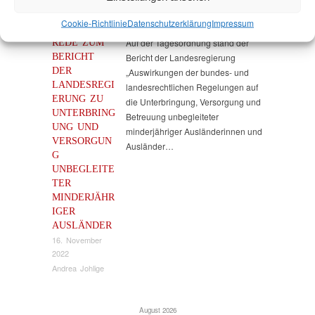
Cookie-Richtlinie
Datenschutz­erklärung
Impressum
REDE ZUM
Auf der Tagesordnung stand der
BERICHT
Bericht der Landesregierung
DER
„Auswirkungen der bundes- und
LANDESREGI
landesrechtlichen Regelungen auf
ERUNG ZU
die Unterbringung, Versorgung und
UNTERBRING
Betreuung unbegleiteter
UNG UND
minderjähriger Ausländerinnen und
VERSORGUN
Ausländer…
G
UNBEGLEITE
TER
MINDERJÄHR
IGER
AUSLÄNDER
16. November
2022
Andrea Johlige
August 2026