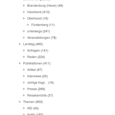
Brandenburg (Havel)
(49)
Havelland
(413)
Oberhavel
(16)
Fürstenberg
(11)
unterwegs
(241)
Veranstaltungen
(78)
Landtag
(460)
Anfragen
(141)
Reden
(224)
Publikationen
(411)
Artikel
(97)
Interviews
(20)
Johlige fragt…
(16)
Presse
(269)
Reiseberichte
(37)
Themen
(953)
AfD
(43)
Antifa
(192)