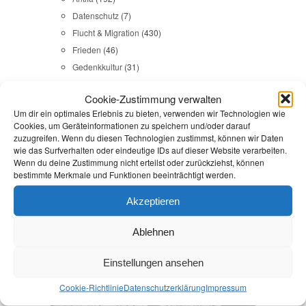
Datenschutz
(7)
Flucht & Migration
(430)
Frieden
(46)
Gedenkkultur
(31)
Gesundheit
(43)
Cookie-Zustimmung verwalten
Gleichstellung
(17)
Um dir ein optimales Erlebnis zu bieten, verwenden wir Technologien wie
Internationales
(65)
Cookies, um Geräteinformationen zu speichern und/oder darauf
Kommunales
(107)
zuzugreifen. Wenn du diesen Technologien zustimmst, können wir Daten
wie das Surfverhalten oder eindeutige IDs auf dieser Website verarbeiten.
LINKES
(108)
Wenn du deine Zustimmung nicht erteilst oder zurückziehst, können
NSU
(29)
bestimmte Merkmale und Funktionen beeinträchtigt werden.
Religion & Dialog
(35)
Akzeptieren
Sicherheit
(98)
Ablehnen
Durchsuchen:
Startseite
/
Verpflichtungsermächtigung
Einstellungen ansehen
Flucht & Migration
,
Presse
Cookie-Richtlinie
Datenschutz­erklärung
Impressum