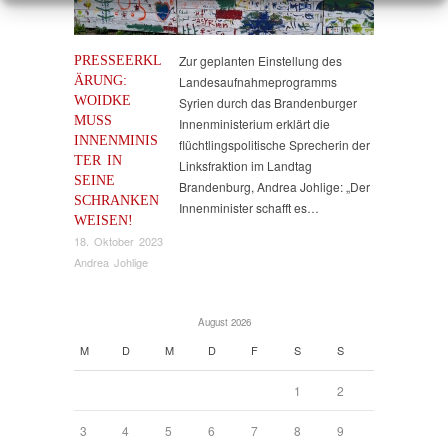
PRESSEERKL
Zur geplanten Einstellung des
ÄRUNG:
Landesaufnahmeprogramms
WOIDKE
Syrien durch das Brandenburger
MUSS
Innenministerium erklärt die
INNENMINIS
flüchtlingspolitische Sprecherin der
TER IN
Linksfraktion im Landtag
SEINE
Brandenburg, Andrea Johlige: „Der
SCHRANKEN
Innenminister schafft es…
WEISEN!
18. Oktober 2023
Andrea Johlige
August 2026
M
D
M
D
F
S
S
1
2
3
4
5
6
7
8
9