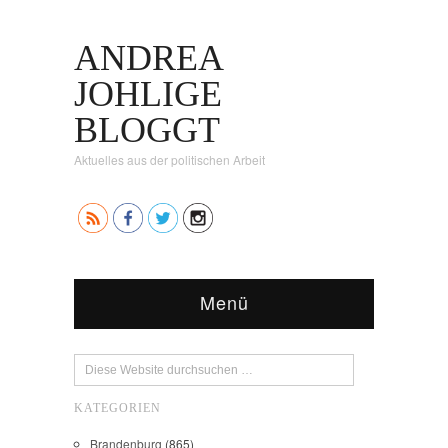
ANDREA
JOHLIGE
BLOGGT
Aktuelles aus der politischen Arbeit
Menü
KATEGORIEN
Brandenburg
(865)