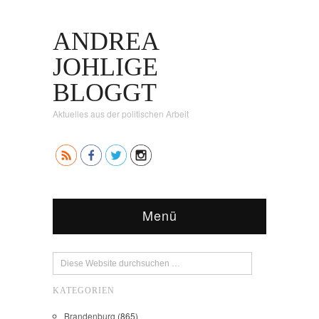
ANDREA
JOHLIGE
BLOGGT
Aktuelles aus der politischen Arbeit
Menü
KATEGORIEN
Brandenburg
(865)