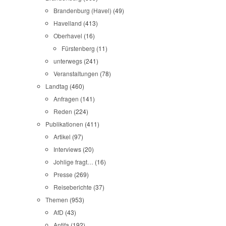
Brandenburg (Havel)
(49)
Havelland
(413)
Oberhavel
(16)
Fürstenberg
(11)
unterwegs
(241)
Veranstaltungen
(78)
Landtag
(460)
Anfragen
(141)
Reden
(224)
Publikationen
(411)
Artikel
(97)
Interviews
(20)
Johlige fragt…
(16)
Presse
(269)
Reiseberichte
(37)
Themen
(953)
AfD
(43)
Antifa
(192)