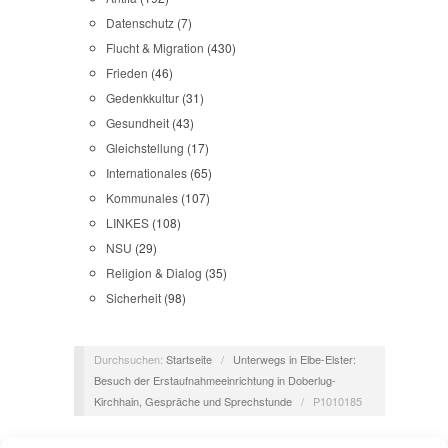
Datenschutz
(7)
Flucht & Migration
(430)
Frieden
(46)
Gedenkkultur
(31)
Gesundheit
(43)
Gleichstellung
(17)
Internationales
(65)
Kommunales
(107)
LINKES
(108)
NSU
(29)
Religion & Dialog
(35)
Sicherheit
(98)
Durchsuchen:
Startseite
/
Unterwegs in Elbe-Elster:
Besuch der Erstaufnahmeeinrichtung in Doberlug-
Kirchhain, Gespräche und Sprechstunde
/
P1010185