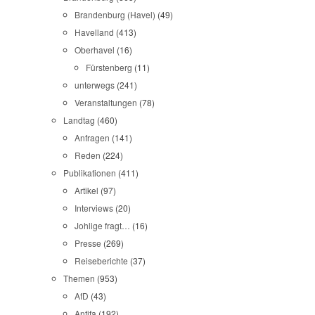
Brandenburg (Havel)
(49)
Havelland
(413)
Oberhavel
(16)
Fürstenberg
(11)
unterwegs
(241)
Veranstaltungen
(78)
Landtag
(460)
Anfragen
(141)
Reden
(224)
Publikationen
(411)
Artikel
(97)
Interviews
(20)
Johlige fragt…
(16)
Presse
(269)
Reiseberichte
(37)
Themen
(953)
AfD
(43)
Antifa
(192)