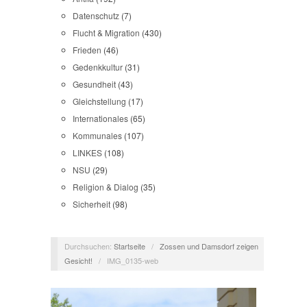
Datenschutz
(7)
Flucht & Migration
(430)
Frieden
(46)
Gedenkkultur
(31)
Gesundheit
(43)
Gleichstellung
(17)
Internationales
(65)
Kommunales
(107)
LINKES
(108)
NSU
(29)
Religion & Dialog
(35)
Sicherheit
(98)
Durchsuchen:
Startseite
/
Zossen und Damsdorf zeigen
Gesicht!
/
IMG_0135-web