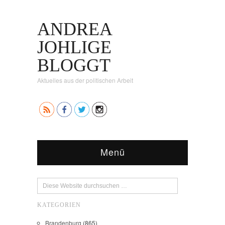
ANDREA
JOHLIGE
BLOGGT
Aktuelles aus der politischen Arbeit
Menü
KATEGORIEN
Brandenburg
(865)