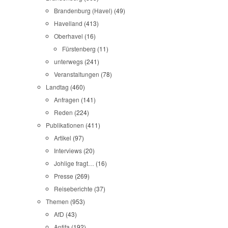
Brandenburg (Havel)
(49)
Havelland
(413)
Oberhavel
(16)
Fürstenberg
(11)
unterwegs
(241)
Veranstaltungen
(78)
Landtag
(460)
Anfragen
(141)
Reden
(224)
Publikationen
(411)
Artikel
(97)
Interviews
(20)
Johlige fragt…
(16)
Presse
(269)
Reiseberichte
(37)
Themen
(953)
AfD
(43)
Antifa
(192)