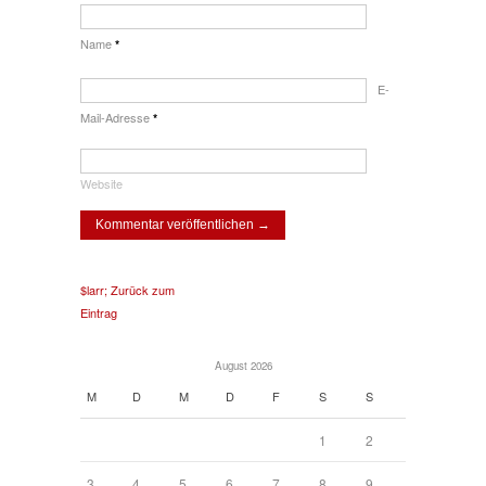
Name
*
E-
Mail-Adresse
*
Website
$larr; Zurück zum
Eintrag
August 2026
M
D
M
D
F
S
S
1
2
3
4
5
6
7
8
9