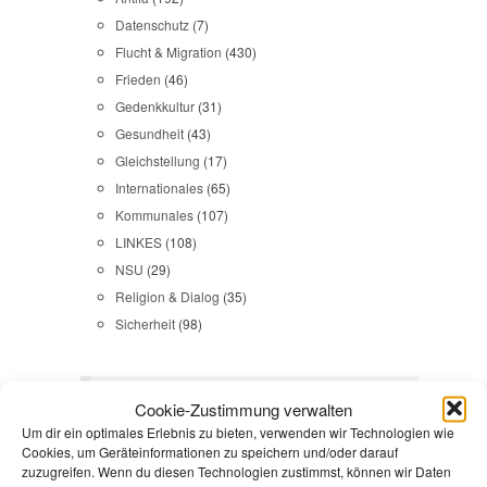
Datenschutz
(7)
Flucht & Migration
(430)
Frieden
(46)
Gedenkkultur
(31)
Gesundheit
(43)
Gleichstellung
(17)
Internationales
(65)
Kommunales
(107)
LINKES
(108)
NSU
(29)
Religion & Dialog
(35)
Sicherheit
(98)
Durchsuchen:
Startseite
/
Besuch in Einrichtung für
Cookie-Zustimmung verwalten
unbegleitete minderjährige Flüchtlinge in Luckenwalde
/
Um dir ein optimales Erlebnis zu bieten, verwenden wir Technologien wie
luckenwalde1
Cookies, um Geräteinformationen zu speichern und/oder darauf
zuzugreifen. Wenn du diesen Technologien zustimmst, können wir Daten