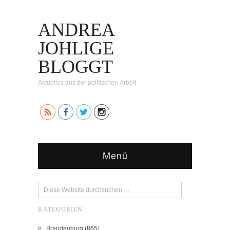
ANDREA
JOHLIGE
BLOGGT
Aktuelles aus der politischen Arbeit
Menü
KATEGORIEN
Brandenburg
(865)