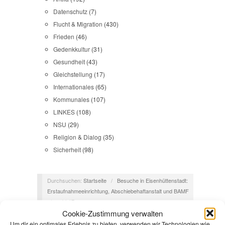
Datenschutz
(7)
Flucht & Migration
(430)
Frieden
(46)
Gedenkkultur
(31)
Gesundheit
(43)
Gleichstellung
(17)
Internationales
(65)
Kommunales
(107)
LINKES
(108)
NSU
(29)
Religion & Dialog
(35)
Sicherheit
(98)
Durchsuchen:
Startseite
/
Besuche in Eisenhüttenstadt:
Erstaufnahmeeinrichtung, Abschiebehaftanstalt und BAMF
/
zabh17
Cookie-Zustimmung verwalten
Um dir ein optimales Erlebnis zu bieten, verwenden wir Technologien wie