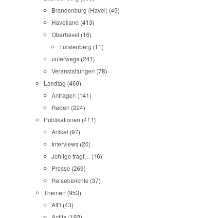
Brandenburg (Havel)
(49)
Havelland
(413)
Oberhavel
(16)
Fürstenberg
(11)
unterwegs
(241)
Veranstaltungen
(78)
Landtag
(460)
Anfragen
(141)
Reden
(224)
Publikationen
(411)
Artikel
(97)
Interviews
(20)
Johlige fragt…
(16)
Presse
(269)
Reiseberichte
(37)
Themen
(953)
AfD
(43)
Antifa
(192)