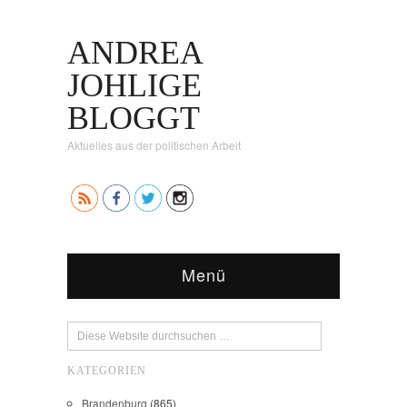
ANDREA
JOHLIGE
BLOGGT
Aktuelles aus der politischen Arbeit
Menü
KATEGORIEN
Brandenburg
(865)