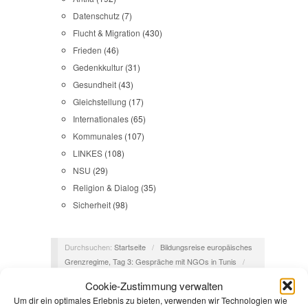
Datenschutz
(7)
Flucht & Migration
(430)
Frieden
(46)
Gedenkkultur
(31)
Gesundheit
(43)
Gleichstellung
(17)
Internationales
(65)
Kommunales
(107)
LINKES
(108)
NSU
(29)
Religion & Dialog
(35)
Sicherheit
(98)
Durchsuchen:
Startseite
/
Bildungsreise europäisches
Grenzregime, Tag 3: Gespräche mit NGOs in Tunis
/
Mütter4
Cookie-Zustimmung verwalten
Um dir ein optimales Erlebnis zu bieten, verwenden wir Technologien wie