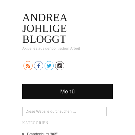
ANDREA
JOHLIGE
BLOGGT
Aktuelles aus der politischen Arbeit
Menü
KATEGORIEN
Brandenburg
(865)