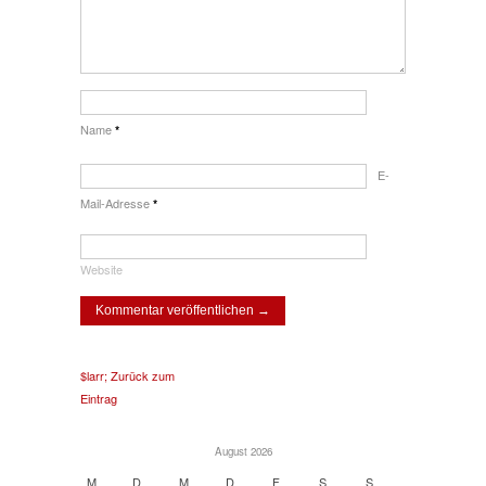
Name
*
E-
Mail-Adresse
*
Website
$larr; Zurück zum
Eintrag
August 2026
M
D
M
D
F
S
S