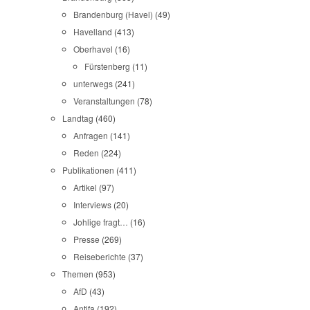
Brandenburg (Havel)
(49)
Havelland
(413)
Oberhavel
(16)
Fürstenberg
(11)
unterwegs
(241)
Veranstaltungen
(78)
Landtag
(460)
Anfragen
(141)
Reden
(224)
Publikationen
(411)
Artikel
(97)
Interviews
(20)
Johlige fragt…
(16)
Presse
(269)
Reiseberichte
(37)
Themen
(953)
AfD
(43)
Antifa
(192)