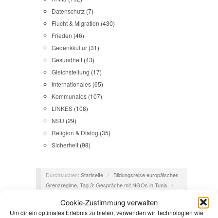
Datenschutz
(7)
Flucht & Migration
(430)
Frieden
(46)
Gedenkkultur
(31)
Gesundheit
(43)
Gleichstellung
(17)
Internationales
(65)
Kommunales
(107)
LINKES
(108)
NSU
(29)
Religion & Dialog
(35)
Sicherheit
(98)
Durchsuchen:
Startseite
/
Bildungsreise europäisches
Grenzregime, Tag 3: Gespräche mit NGOs in Tunis
/
Mütter9
Cookie-Zustimmung verwalten
Um dir ein optimales Erlebnis zu bieten, verwenden wir Technologien wie