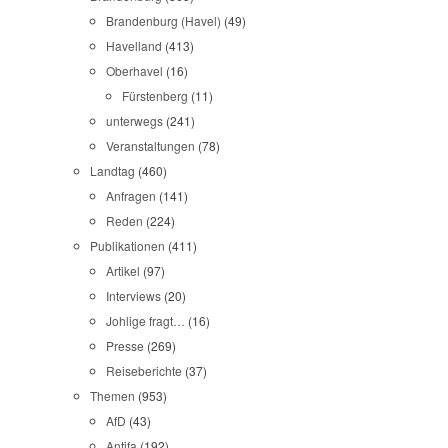
Brandenburg (Havel)
(49)
Havelland
(413)
Oberhavel
(16)
Fürstenberg
(11)
unterwegs
(241)
Veranstaltungen
(78)
Landtag
(460)
Anfragen
(141)
Reden
(224)
Publikationen
(411)
Artikel
(97)
Interviews
(20)
Johlige fragt…
(16)
Presse
(269)
Reiseberichte
(37)
Themen
(953)
AfD
(43)
Antifa
(192)