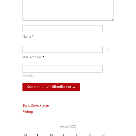
Name
*
E-
Mail-Adresse
*
Website
$larr; Zurück zum
Eintrag
August 2026
M
D
M
D
F
S
S