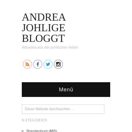
ANDREA
JOHLIGE
BLOGGT
Aktuelles aus der politischen Arbeit
Menü
KATEGORIEN
Brandenburg
(865)