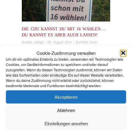
DIE CDU KANNST DU MIT 16 WÄHLEN….
DU KANNST ES ABER AUCH LASSEN!
Andrea Johlige
/
20. August 2014
/
Schreibe einen
Kommentar
/
Brandenburg
Cookie-Zustimmung verwalten
Um dir ein optimales Erlebnis zu bieten, verwenden wir Technologien wie
Cookies, um Geräteinformationen zu speichern und/oder darauf
Im Dezember 2011 beschloss der Landtag
zuzugreifen. Wenn du diesen Technologien zustimmst, können wir Daten
Brandenburg, dass künftig Jugendliche ab 16
wie das Surfverhalten oder eindeutige IDs auf dieser Website verarbeiten.
Jahren wählen dürfen: Bei Kommunal- und auch
Wenn du deine Zustimmung nicht erteilst oder zurückziehst, können
bei Landtagswahlen. Die CDU stimmte dagegen.
bestimmte Merkmale und Funktionen beeinträchtigt werden.
Und die damalige Chefin der CDU-Fraktion,
Saskia Ludwig, erklärte auch warum: Sie
Akzeptieren
meinte, Jugendliche würden mit zu viel
Verantwortung überfordert und hätten andere
Interessen. Die CDU-Fraktion lehnte
Ablehnen
geschlossen die Einführung des Wahlalters 16
ab.
Einstellungen ansehen
Heute sagt der CDU-Abgeordnete Henryk
Wichmann in der Zeit: „Und dann hab ich mir