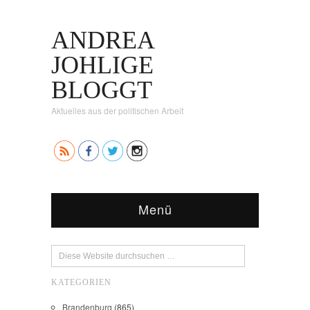
ANDREA
JOHLIGE
BLOGGT
Aktuelles aus der politischen Arbeit
Menü
KATEGORIEN
Brandenburg
(865)