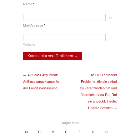
Name
*
E-
Mail-Adresse
*
Website
← Aktuelles Argument:
Die CDU entdeckt
Antirassismusklausel in
Probleme, die sie selbst
der Landesverfassung
zu verantworten hat und
übersieht, dass Rot-Rot
sie anpackt. Heute:
Unsere Schulen →
August 2026
M
D
M
D
F
S
S