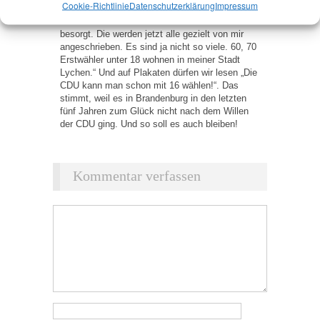
Cookie-Richtlinie
Datenschutz­erklärung
Impressum
die Daten der 16- bis 18-Jährigen in meinem
Wahlkreis über das Einwohnermeldeamt
besorgt. Die werden jetzt alle gezielt von mir
angeschrieben. Es sind ja nicht so viele. 60, 70
Erstwähler unter 18 wohnen in meiner Stadt
Lychen.“ Und auf Plakaten dürfen wir lesen „Die
CDU kann man schon mit 16 wählen!“. Das
stimmt, weil es in Brandenburg in den letzten
fünf Jahren zum Glück nicht nach dem Willen
der CDU ging. Und so soll es auch bleiben!
Kommentar verfassen