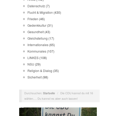
Datenschutz
(7)
Flucht & Migration
(430)
Frieden
(46)
Gedenkkultur
(31)
Gesundheit
(43)
Gleichstellung
(17)
Internationales
(65)
Kommunales
(107)
LINKES
(108)
NSU
(29)
Religion & Dialog
(35)
Sicherheit
(98)
Durchsuchen:
Startseite
/
Die CDU kannst du mit 16
wählen…. Du kannst es aber auch lassen!