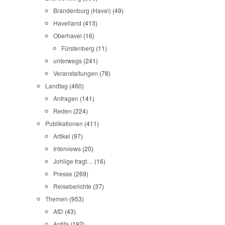
Brandenburg (Havel)
(49)
Havelland
(413)
Oberhavel
(16)
Fürstenberg
(11)
unterwegs
(241)
Veranstaltungen
(78)
Landtag
(460)
Anfragen
(141)
Reden
(224)
Publikationen
(411)
Artikel
(97)
Interviews
(20)
Johlige fragt…
(16)
Presse
(269)
Reiseberichte
(37)
Themen
(953)
AfD
(43)
Antifa
(192)