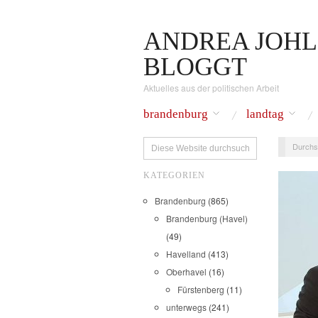
ANDREA JOHL
BLOGGT
Aktuelles aus der politischen Arbeit
brandenburg
landtag
Durchs
KATEGORIEN
Brandenburg
(865)
Brandenburg (Havel)
(49)
Havelland
(413)
Oberhavel
(16)
Fürstenberg
(11)
unterwegs
(241)