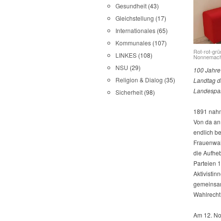
Gesundheit
(43)
Gleichstellung
(17)
Internationales
(65)
Kommunales
(107)
Rot-rot-grü
LINKES
(108)
Nonnemache
NSU
(29)
100 Jahre
Religion & Dialog
(35)
Landtag da
Landespar
Sicherheit
(98)
1891 nahm
Von da an
endlich b
Frauenwah
die Aufheb
Parteien 
Aktivisti
gemeinsam
Wahlrecht
Am 12. No