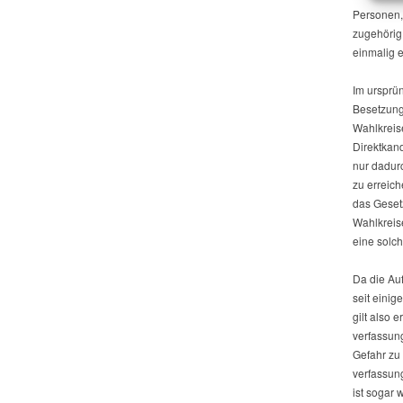
Personen,
zugehörig 
einmalig e
Im ursprü
Besetzung
Wahlkreise
Direktkan
nur dadur
zu erreich
das Geset
Wahlkreis
eine solc
Da die Au
seit einig
gilt also 
verfassun
Gefahr zu 
verfassun
ist sogar