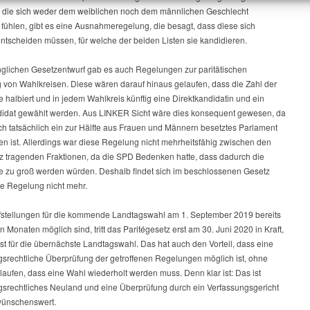
 die sich weder dem weiblichen noch dem männlichen Geschlecht
fühlen, gibt es eine Ausnahmeregelung, die besagt, dass diese sich
ntscheiden müssen, für welche der beiden Listen sie kandidieren.
nglichen Gesetzentwurf gab es auch Regelungen zur paritätischen
 von Wahlkreisen. Diese wären darauf hinaus gelaufen, dass die Zahl der
 halbiert und in jedem Wahlkreis künftig eine Direktkandidatin und ein
didat gewählt werden. Aus LINKER Sicht wäre dies konsequent gewesen, da
ch tatsächlich ein zur Hälfte aus Frauen und Männern besetztes Parlament
en ist. Allerdings war diese Regelung nicht mehrheitsfähig zwischen den
z tragenden Fraktionen, da die SPD Bedenken hatte, dass dadurch die
e zu groß werden würden. Deshalb findet sich im beschlossenen Gesetz
he Regelung nicht mehr.
fstellungen für die kommende Landtagswahl am 1. September 2019 bereits
en Monaten möglich sind, tritt das Paritégesetz erst am 30. Juni 2020 in Kraft,
erst für die übernächste Landtagswahl. Das hat auch den Vorteil, dass eine
gsrechtliche Überprüfung der getroffenen Regelungen möglich ist, ohne
laufen, dass eine Wahl wiederholt werden muss. Denn klar ist: Das ist
gsrechtliches Neuland und eine Überprüfung durch ein Verfassungsgericht
 wünschenswert.