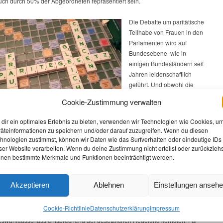
ch durch 50% der Abgeordneten repräsentiert sein.
Die Debatte um paritätische
Teilhabe von Frauen in den
Parlamenten wird auf
Bundesebene wie in
einigen Bundesländern seit
Jahren leidenschaftlich
geführt. Und obwohl die
Forderung, es Frankreich
Cookie-Zustimmung verwalten
gleich zu tun und per Gesetz
für eine gleichberechtigte
dir ein optimales Erlebnis zu bieten, verwenden wir Technologien wie Cookies, u
on Frauen zu sorgen, immer lauter wird, hat sich bisher kein Parlament
äteinformationen zu speichern und/oder darauf zuzugreifen. Wenn du diesen
dies auch umzusetzen. Nun hat sich das Land Brandenburg getraut und das
hnologien zustimmst, können wir Daten wie das Surfverhalten oder eindeutige IDs
itégesetz Deutschlands mit den Stimmen von LINKEN, SPD und Grünen auf
ser Website verarbeiten. Wenn du deine Zustimmung nicht erteilst oder zurückziehs
nen bestimmte Merkmale und Funktionen beeinträchtigt werden.
ebracht.
or, dass alle Parteien ihre Landeslisten im Reißverschlussverfahren
Akzeptieren
Ablehnen
Einstellungen anseh
müssen. Sind bei einem Geschlecht keine weiteren Bewerber*innen
, kann maximal ein*e weitere*r Bewerber*in des anderen Geschlechts auf
Cookie-Richtlinie
Datenschutz­erklärung
Impressum
gesetzt werden. Landeslisten, die diesem Prinzip nicht folgen, werden durch
swahlausschuss entsprechend der gesetzlichen Regelung korrigiert. Für