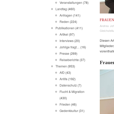
Veranstaltungen
(78)
Landtag
(460)
Anfragen
(141)
FRAUEN
Reden
(224)
Andrea Joh
Publikationen
(411)
Gleichstell
Artikel
(97)
Diesen Ar
Interviews
(20)
Mitglieder
Johlige fragt…
(16)
vorenthal
Presse
(269)
Reiseberichte
(37)
Frauen
Themen
(953)
AfD
(43)
Antifa
(192)
Datenschutz
(7)
Flucht & Migration
(430)
Frieden
(46)
Gedenkkultur
(31)