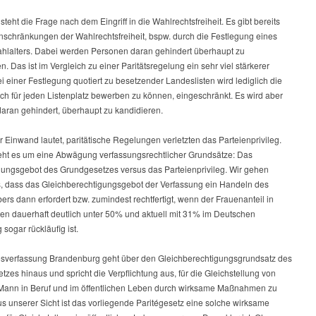
 steht die Frage nach dem Eingriff in die Wahlrechtsfreiheit. Es gibt bereits
inschränkungen der Wahlrechtsfreiheit, bspw. durch die Festlegung eines
hlalters. Dabei werden Personen daran gehindert überhaupt zu
n. Das ist im Vergleich zu einer Paritätsregelung ein sehr viel stärkerer
Bei einer Festlegung quotiert zu besetzender Landeslisten wird lediglich die
sich für jeden Listenplatz bewerben zu können, eingeschränkt. Es wird aber
aran gehindert, überhaupt zu kandidieren.
r Einwand lautet, paritätische Regelungen verletzten das Parteienprivileg.
eht es um eine Abwägung verfassungsrechtlicher Grundsätze: Das
llungsgebot des Grundgesetzes versus das Parteienprivileg. Wir gehen
, dass das Gleichberechtigungsgebot der Verfassung ein Handeln des
rs dann erfordert bzw. zumindest rechtfertigt, wenn der Frauenanteil in
en dauerhaft deutlich unter 50% und aktuell mit 31% im Deutschen
sogar rückläufig ist.
sverfassung Brandenburg geht über den Gleichberechtigungsgrundsatz des
zes hinaus und spricht die Verpflichtung aus, für die Gleichstellung von
Mann in Beruf und im öffentlichen Leben durch wirksame Maßnahmen zu
s unserer Sicht ist das vorliegende Paritégesetz eine solche wirksame