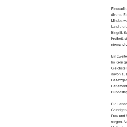
Einerseits
diverse E
Mindestwa
kandidiere
Eingriff. 
Freiheit, 
niemand d
Ein zweite
Im Kern g
Gleichste
davon aus
Gesetzgebe
Parlament
Bundestag 
Die Lande
Grundgeset
Frau und 
sorgen. Au