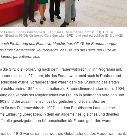
ne Frauen für das Paritégesetz (v.l.n.r. Inka Gossmann-Reetz (SPD), Ursula
r (Bündnis 90/Die Grünen), Klara Geywitz (SPD) und Andrea Johlige (DIE LINKE)
 nach Einführung des Frauenwahlrechts beschließt der Brandenburger
s erste Paritégesetz Deutschlands, das Frauen die Hälfte der Sitze im
lament garantieren soll.
 die SPD die Forderung nach dem Frauenwahlrecht in ihr Programm auf.
 dauerte es noch 27 Jahre, bis das Frauenwahlrecht auch in Deutschland
eschlossen wurde. Vorangegangen waren dem die Gründung des ersten
lrechtsvereins 1894, die Internationale Frauenstimmrechtskonferenz 1904,
ung des Verbots der Mitgliedschaft von Frauen in politischen Vereinen und
1908 und der Zusammenschluss bürgerlicher und sozialistischer
nnen für das Frauenwahlrecht 1907, die dem Preußischen Landtag eine
e Erklärung übergaben, in dem ein allgemeines, gleiches und direktes
 für alle gesetzgebenden Körperschaften für Frauen gefordert wurde.
vember 1918 war es dann so weit, die Geburtsstunde des Frauenwahlrechts