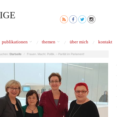
IGE
publikationen
themen
über mich
kontakt
uchen:
Startseite
/
Frauen. Macht. Politik. – Parität im Parlament!