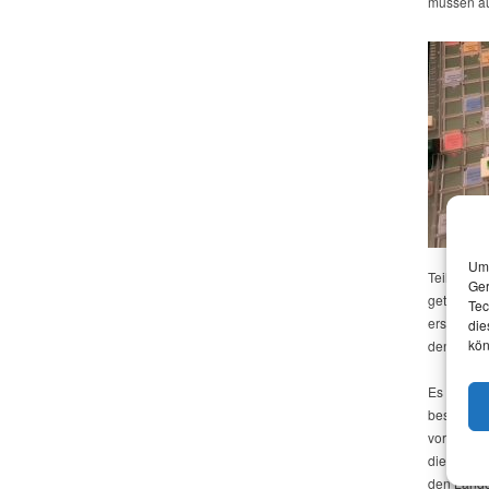
müssen au
Um 
Teilhabe v
Ger
getraut, 
Tec
erste Par
die
kön
den Weg g
Es sieht v
besetzen 
vorhanden
die Liste 
den Lande