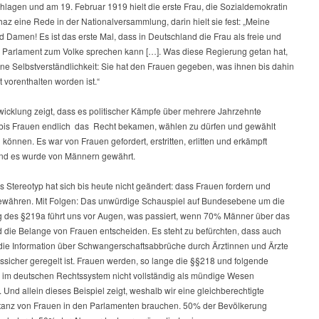
hlagen und am 19. Februar 1919 hielt die erste Frau, die Sozialdemokratin
az eine Rede in der Nationalversammlung, darin hielt sie fest: „Meine
 Damen! Es ist das erste Mal, dass in Deutschland die Frau als freie und
m Parlament zum Volke sprechen kann […]. Was diese Regierung getan hat,
ne Selbstverständlichkeit: Sie hat den Frauen gegeben, was ihnen bis dahin
 vorenthalten worden ist.“
wicklung zeigt, dass es politischer Kämpfe über mehrere Jahrzehnte
 bis Frauen endlich das Recht bekamen, wählen zu dürfen und gewählt
können. Es war von Frauen gefordert, erstritten, erlitten und erkämpft
nd es wurde von Männern gewährt.
 Stereotyp hat sich bis heute nicht geändert: dass Frauen fordern und
währen. Mit Folgen: Das unwürdige Schauspiel auf Bundesebene um die
g des §219a führt uns vor Augen, was passiert, wenn 70% Männer über das
 die Belange von Frauen entscheiden. Es steht zu befürchten, dass auch
 die Information über Schwangerschaftsabbrüche durch Ärztinnen und Ärzte
tssicher geregelt ist. Frauen werden, so lange die §§218 und folgende
n, im deutschen Rechtssystem nicht vollständig als mündige Wesen
 Und allein dieses Beispiel zeigt, weshalb wir eine gleichberechtigte
anz von Frauen in den Parlamenten brauchen. 50% der Bevölkerung