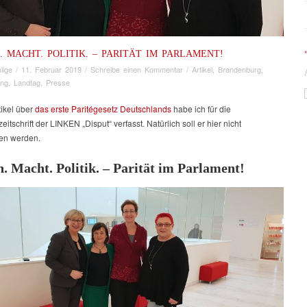
. MACHT. POLITIK. – PARITÄT IM PARLAMENT!
lige
/
11. Februar 2019
/
Schreibe einen Kommentar
/
Artikel
,
Brandenburg
,
ung
,
Landtag
,
Presse
tikel über
das erste Paritégesetz Deutschlands
habe ich für die
zeitschrift der LINKEN „Disput“ verfasst. Natürlich soll er hier nicht
ten werden.
. Macht. Politik. – Parität im Parlament!