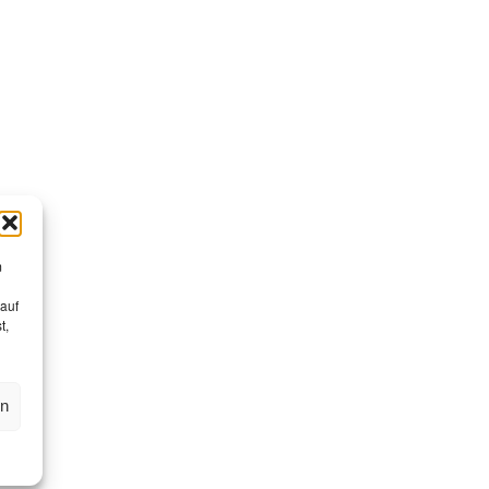
m
 auf
t,
en