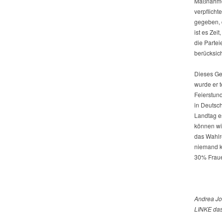
Maßnahme f
verpflicht
gegeben, 
ist es Zei
die Parte
berücksich
Dieses Ge
wurde er t
Feierstun
in Deutsc
Landtag e
können wir
das Wahlre
niemand ka
30% Frau
Andrea Joh
LINKE das 