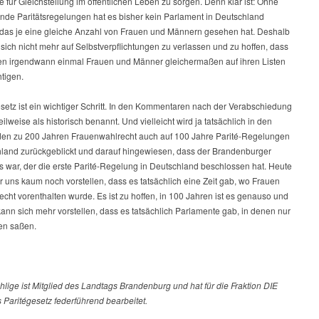
ür Gleichstellung im öffentlichen Leben zu sorgen. Denn klar ist: Ohne
ende Paritätsregelungen hat es bisher kein Parlament in Deutschland
das je eine gleiche Anzahl von Frauen und Männern gesehen hat. Deshalb
t, sich nicht mehr auf Selbstverpflichtungen zu verlassen und zu hoffen, dass
ien irgendwann einmal Frauen und Männer gleichermaßen auf ihren Listen
tigen.
setz ist ein wichtiger Schritt. In den Kommentaren nach der Verabschiedung
eilweise als historisch benannt. Und vielleicht wird ja tatsächlich in den
den zu 200 Jahren Frauenwahlrecht auch auf 100 Jahre Parité-Regelungen
hland zurückgeblickt und darauf hingewiesen, dass der Brandenburger
s war, der die erste Parité-Regelung in Deutschland beschlossen hat. Heute
 uns kaum noch vorstellen, dass es tatsächlich eine Zeit gab, wo Frauen
cht vorenthalten wurde. Es ist zu hoffen, in 100 Jahren ist es genauso und
nn sich mehr vorstellen, dass es tatsächlich Parlamente gab, in denen nur
en saßen.
lige ist Mitglied des Landtags Brandenburg und hat für die Fraktion DIE
Paritégesetz federführend bearbeitet.