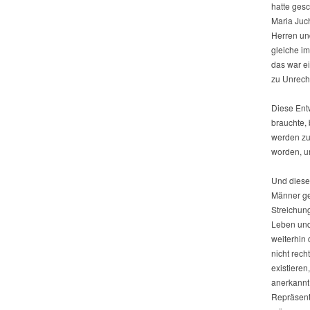
hatte gesc
Maria Juch
Herren und
gleiche i
das war ei
zu Unrecht
Diese Ent
brauchte,
werden zu 
worden, u
Und dieses
Männer ge
Streichun
Leben und
weiterhin
nicht rech
existiere
anerkannt.
Repräsent