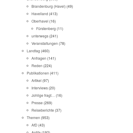
Brandenburg (Havel)
(49)
Havelland
(413)
Oberhavel
(16)
Fürstenberg
(11)
unterwegs
(241)
Veranstaltungen
(78)
Landtag
(460)
Anfragen
(141)
Reden
(224)
Publikationen
(411)
Artikel
(97)
Interviews
(20)
Johlige fragt…
(16)
Presse
(269)
Reiseberichte
(37)
Themen
(953)
AfD
(43)
Antifa
(192)