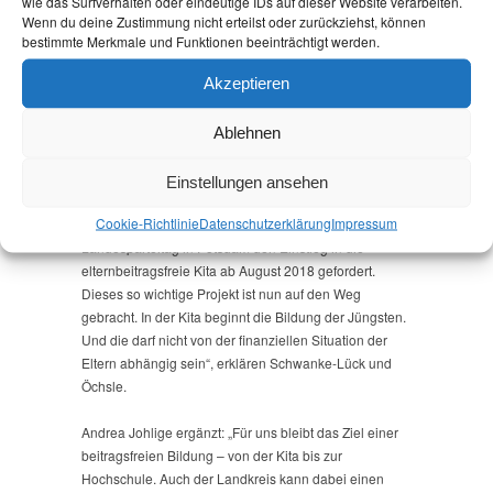
wie das Surfverhalten oder eindeutige IDs auf dieser Website verarbeiten.
begrüßen wir sehr. Endlich ist es gelungen, den
Wenn du deine Zustimmung nicht erteilst oder zurückziehst, können
Koalitionspartner auf Landesebene von dieser
bestimmte Merkmale und Funktionen beeinträchtigt werden.
wichtigen politischen Entscheidung zu überzeuegen
Akzeptieren
und somit eine LINKE Kernforderung umzusetzen. Ab
Herbst 2018 soll für alle Kinder in Brandenburg ein
Kitajahr kostenfrei sein. Mit diesem Einstieg in die
Ablehnen
elternbeitragsfreie Kita werden die Eltern, auch im
Havelland, spürbar entlastet. Darüber hinaus ist es ein
Einstellungen ansehen
weiterer Schritt hin zu wirklich kostenfreier Bildung. Erst
Cookie-Richtlinie
Datenschutz­erklärung
Impressum
im März 2017 hatte DIE LINKE. Brandenburg auf ihrem
Landesparteitag in Potsdam den Einstieg in die
elternbeitragsfreie Kita ab August 2018 gefordert.
Dieses so wichtige Projekt ist nun auf den Weg
gebracht. In der Kita beginnt die Bildung der Jüngsten.
Und die darf nicht von der finanziellen Situation der
Eltern abhängig sein“, erklären Schwanke-Lück und
Öchsle.
Andrea Johlige ergänzt: „Für uns bleibt das Ziel einer
beitragsfreien Bildung – von der Kita bis zur
Hochschule. Auch der Landkreis kann dabei einen