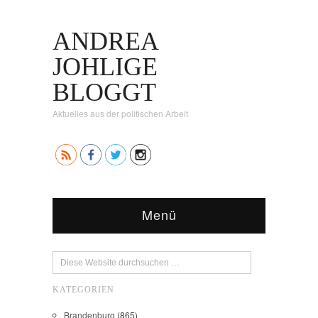
ANDREA
JOHLIGE
BLOGGT
Aktuelles aus der politischen Arbeit
Menü
KATEGORIEN
Brandenburg
(865)