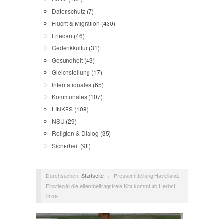
Datenschutz
(7)
Flucht & Migration
(430)
Frieden
(46)
Gedenkkultur
(31)
Gesundheit
(43)
Gleichstellung
(17)
Internationales
(65)
Kommunales
(107)
LINKES
(108)
NSU
(29)
Religion & Dialog
(35)
Sicherheit
(98)
Durchsuchen:
Startseite
/
Pressemitteilung Havelland:
Einstieg in die elternbeitragsfreie Kita kommt ab Herbst
2018