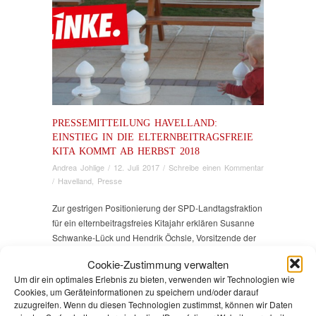
PRESSEMITTEILUNG HAVELLAND:
EINSTIEG IN DIE ELTERNBEITRAGSFREIE
KITA KOMMT AB HERBST 2018
Andrea Johlige
/
12. Juli 2017
/
Schreibe einen Kommentar
/
Havelland
,
Presse
Zur gestrigen Positionierung der SPD-Landtagsfraktion
für ein elternbeitragsfreies Kitajahr erklären Susanne
Schwanke-Lück und Hendrik Öchsle, Vorsitzende der
LINKEN Havelland, sowie Andrea Johlige, Vorsitzende
Cookie-Zustimmung verwalten
der Kreistagsfraktion der LINKEN:
Um dir ein optimales Erlebnis zu bieten, verwenden wir Technologien wie
Cookies, um Geräteinformationen zu speichern und/oder darauf
„Mit dieser Entscheidung der SPD-Landtagsfraktion ist
zuzugreifen. Wenn du diesen Technologien zustimmst, können wir Daten
der Weg zur elternbeitragsfreiene Kita frei. Das