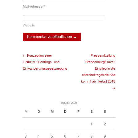
Mail-Adresse
*
Website
← Konzeption einer
Pressemitteilung
LINKEN Flüchtlings- und
Brandenburg/Havel:
Einwanderungsgesetzgebung
Einstieg in die
elternbeitragsfreie Kita
kommt ab Herbst 2018
→
August 2026
M
D
M
D
F
S
S
1
2
3
4
5
6
7
8
9