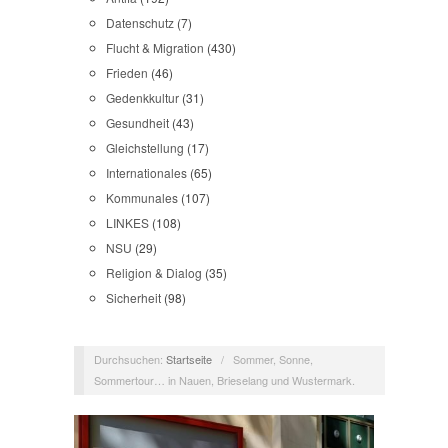
Datenschutz
(7)
Flucht & Migration
(430)
Frieden
(46)
Gedenkkultur
(31)
Gesundheit
(43)
Gleichstellung
(17)
Internationales
(65)
Kommunales
(107)
LINKES
(108)
NSU
(29)
Religion & Dialog
(35)
Sicherheit
(98)
Durchsuchen:
Startseite
/
Sommer, Sonne,
Sommertour… in Nauen, Brieselang und Wustermark.