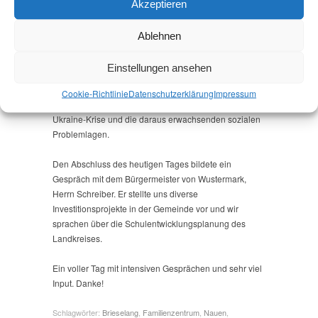
Akzeptieren
Danach ging es
Ablehnen
weiter nach
Brieselang zum
Einstellungen ansehen
Bürgermeister Herrn
Heimann und zur Tafel in Brieselang. Auch hier ging es
Cookie-Richtlinie
Datenschutz­erklärung
Impressum
immer wieder um die Teuerungen aufgrund der
Ukraine-Krise und die daraus erwachsenden sozialen
Problemlagen.
Den Abschluss des heutigen Tages bildete ein
Gespräch mit dem Bürgermeister von Wustermark,
Herrn Schreiber. Er stellte uns diverse
Investitionsprojekte in der Gemeinde vor und wir
sprachen über die Schulentwicklungsplanung des
Landkreises.
Ein voller Tag mit intensiven Gesprächen und sehr viel
Input. Danke!
Schlagwörter:
Brieselang
,
Familienzentrum
,
Nauen
,