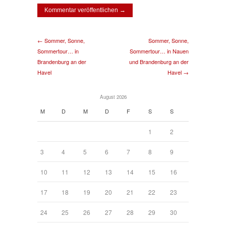
← Sommer, Sonne,
Sommer, Sonne,
Sommertour… in
Sommertour… in Nauen
Brandenburg an der
und Brandenburg an der
Havel
Havel →
August 2026
M
D
M
D
F
S
S
1
2
3
4
5
6
7
8
9
10
11
12
13
14
15
16
17
18
19
20
21
22
23
24
25
26
27
28
29
30