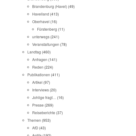
Brandenburg (Havel)
(49)
Havelland
(413)
Oberhavel
(16)
Fürstenberg
(11)
unterwegs
(241)
Veranstaltungen
(78)
Landtag
(460)
Anfragen
(141)
Reden
(224)
Publikationen
(411)
Artikel
(97)
Interviews
(20)
Johlige fragt…
(16)
Presse
(269)
Reiseberichte
(37)
Themen
(953)
AfD
(43)
Antifa
(192)