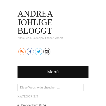
ANDREA
JOHLIGE
BLOGGT
Aktuelles aus der politischen Arbeit
Menü
KATEGORIEN
Brandenburg
(865)