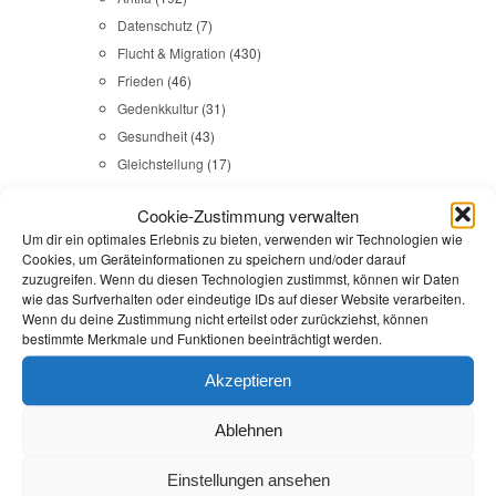
Datenschutz
(7)
Flucht & Migration
(430)
Frieden
(46)
Gedenkkultur
(31)
Gesundheit
(43)
Gleichstellung
(17)
Internationales
(65)
Cookie-Zustimmung verwalten
Kommunales
(107)
Um dir ein optimales Erlebnis zu bieten, verwenden wir Technologien wie
LINKES
(108)
Cookies, um Geräteinformationen zu speichern und/oder darauf
NSU
(29)
zuzugreifen. Wenn du diesen Technologien zustimmst, können wir Daten
wie das Surfverhalten oder eindeutige IDs auf dieser Website verarbeiten.
Religion & Dialog
(35)
Wenn du deine Zustimmung nicht erteilst oder zurückziehst, können
Sicherheit
(98)
bestimmte Merkmale und Funktionen beeinträchtigt werden.
Akzeptieren
Durchsuchen:
Startseite
/
apabiz
Ablehnen
AfD
,
Antifa
,
Reden
Einstellungen ansehen