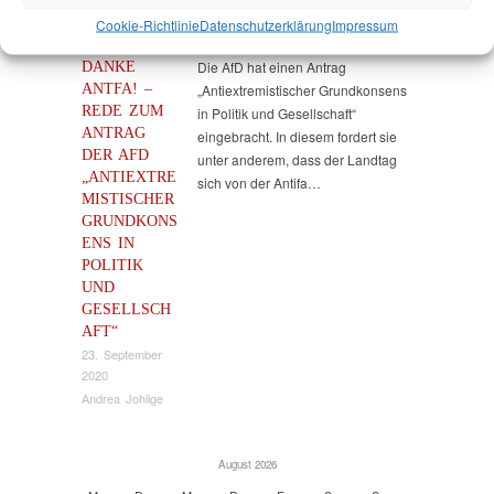
Cookie-Richtlinie
Datenschutz­erklärung
Impressum
DANKE
Die AfD hat einen Antrag
ANTFA! –
„Antiextremistischer Grundkonsens
REDE ZUM
in Politik und Gesellschaft“
ANTRAG
eingebracht. In diesem fordert sie
DER AFD
unter anderem, dass der Landtag
„ANTIEXTRE
sich von der Antifa…
MISTISCHER
GRUNDKONS
ENS IN
POLITIK
UND
GESELLSCH
AFT“
23. September
2020
Andrea Johlige
August 2026