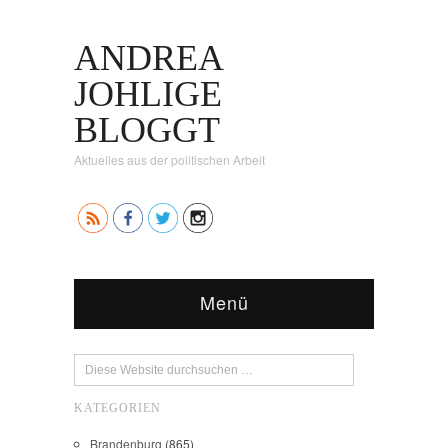
ANDREA
JOHLIGE
BLOGGT
Aktuelles aus der politischen Arbeit
Menü
KATEGORIEN
Brandenburg
(865)