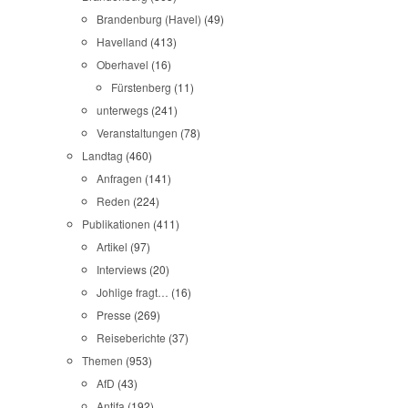
Brandenburg (Havel)
(49)
Havelland
(413)
Oberhavel
(16)
Fürstenberg
(11)
unterwegs
(241)
Veranstaltungen
(78)
Landtag
(460)
Anfragen
(141)
Reden
(224)
Publikationen
(411)
Artikel
(97)
Interviews
(20)
Johlige fragt…
(16)
Presse
(269)
Reiseberichte
(37)
Themen
(953)
AfD
(43)
Antifa
(192)