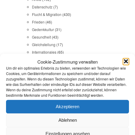
Datenschutz
(7)
Flucht & Migration
(430)
Frieden
(46)
Gedenkkultur
(31)
Gesundheit
(43)
Gleichstellung
(17)
Internationales
(65)
Kommunales
(107)
Cookie-Zustimmung verwalten
LINKES
(108)
Um dir ein optimales Erlebnis zu bieten, verwenden wir Technologien wie
Cookies, um Geräteinformationen zu speichern und/oder darauf
NSU
(29)
zuzugreifen. Wenn du diesen Technologien zustimmst, können wir Daten
Religion & Dialog
(35)
wie das Surfverhalten oder eindeutige IDs auf dieser Website verarbeiten.
Wenn du deine Zustimmung nicht erteilst oder zurückziehst, können
Sicherheit
(98)
bestimmte Merkmale und Funktionen beeinträchtigt werden.
Akzeptieren
Durchsuchen:
Startseite
/
Aufenthaltsdauer
Ablehnen
Flucht & Migration
,
Reden
Einstellungen ansehen