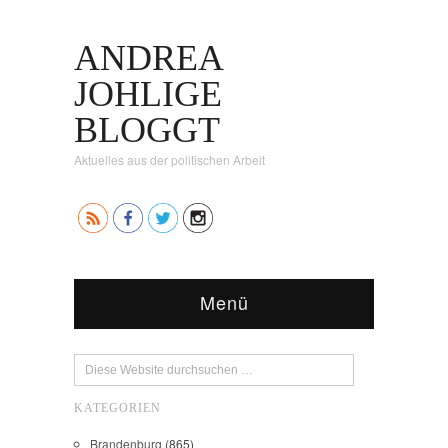
ANDREA
JOHLIGE
BLOGGT
Aktuelles aus der politischen Arbeit
Menü
KATEGORIEN
Brandenburg
(865)