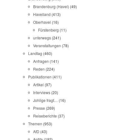
Brandenburg (Havel)
(49)
Havelland
(413)
Oberhavel
(16)
Fürstenberg
(11)
unterwegs
(241)
Veranstaltungen
(78)
Landtag
(460)
Anfragen
(141)
Reden
(224)
Publikationen
(411)
Artikel
(97)
Interviews
(20)
Johlige fragt…
(16)
Presse
(269)
Reiseberichte
(37)
Themen
(953)
AfD
(43)
Antifa
(192)