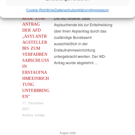
Cookie-Richtlinie
Datenschutz­erklärung
Impressum
REDE ZUM
Die AfD forderte, dass
ANTRAG
Asylsuchende bis zur Entscheidung
DER AFD
über ihren Asylantrag durch das
„ASYLANTR
zuständige Bundesamt
AGSTELLER
ausschließlich in der
BIS ZUM
Erstaufnahmeeinrichtung
VERFAHREN
untergebracht werden. Der AfD-
SABSCHLUSS
Antrag wurde abgelehnt….
IN
ERSTAUFNA
HMEEINRICH
TUNG
UNTERBRING
EN“
17. Dezember
2021
Andrea Johlige
August 2026