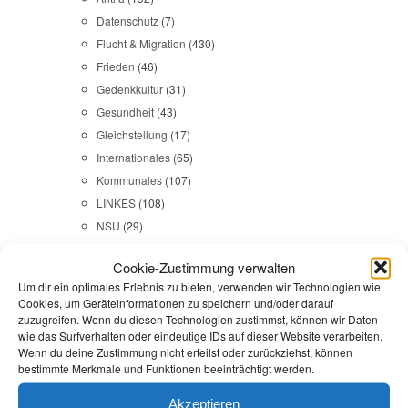
Datenschutz
(7)
Flucht & Migration
(430)
Frieden
(46)
Gedenkkultur
(31)
Gesundheit
(43)
Gleichstellung
(17)
Internationales
(65)
Kommunales
(107)
LINKES
(108)
NSU
(29)
Religion & Dialog
(35)
Cookie-Zustimmung verwalten
Sicherheit
(98)
Um dir ein optimales Erlebnis zu bieten, verwenden wir Technologien wie
Cookies, um Geräteinformationen zu speichern und/oder darauf
zuzugreifen. Wenn du diesen Technologien zustimmst, können wir Daten
Durchsuchen:
Startseite
/
Bürgermeister
wie das Surfverhalten oder eindeutige IDs auf dieser Website verarbeiten.
Wenn du deine Zustimmung nicht erteilst oder zurückziehst, können
bestimmte Merkmale und Funktionen beeinträchtigt werden.
Kommunales
,
Reden
Akzeptieren