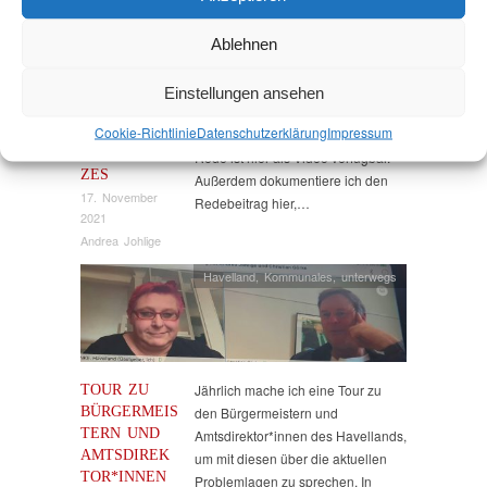
Ablehnen
REDE ZUR
Heute fand die 2. Lesung zur
ÄNDERUNG
Änderung des
Einstellungen ansehen
DES
Kommunalwahlgesetzes gemäß
KOMMUNAL
Cookie-Richtlinie
Datenschutz­erklärung
Impressum
Beschlussempfehlung statt. Meine
WAHLGESET
Rede ist hier als Video verfügbar.
ZES
Außerdem dokumentiere ich den
17. November
Redebeitrag hier,…
2021
Andrea Johlige
Havelland
,
Kommunales
,
unterwegs
TOUR ZU
Jährlich mache ich eine Tour zu
BÜRGERMEIS
den Bürgermeistern und
TERN UND
Amtsdirektor*innen des Havellands,
AMTSDIREK
um mit diesen über die aktuellen
TOR*INNEN
Problemlagen zu sprechen. In