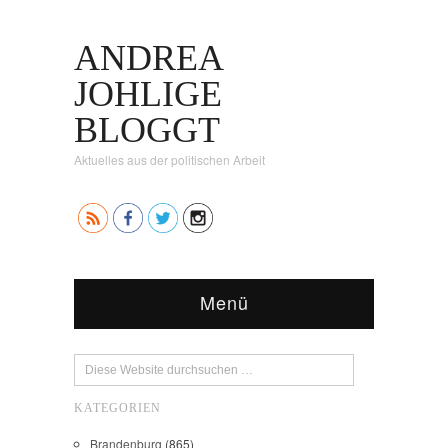
ANDREA
JOHLIGE
BLOGGT
Aktuelles aus der politischen Arbeit
Menü
KATEGORIEN
Brandenburg
(865)