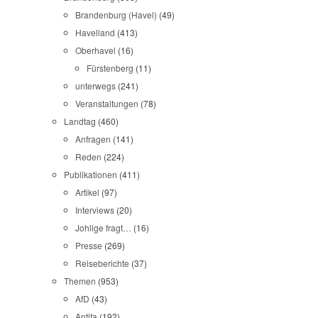
Brandenburg (Havel)
(49)
Havelland
(413)
Oberhavel
(16)
Fürstenberg
(11)
unterwegs
(241)
Veranstaltungen
(78)
Landtag
(460)
Anfragen
(141)
Reden
(224)
Publikationen
(411)
Artikel
(97)
Interviews
(20)
Johlige fragt…
(16)
Presse
(269)
Reiseberichte
(37)
Themen
(953)
AfD
(43)
Antifa
(192)