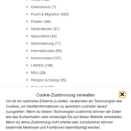
Datenschutz
(7)
Flucht & Migration
(430)
Frieden
(46)
Gedenkkultur
(31)
Gesundheit
(43)
Gleichstellung
(17)
Internationales
(65)
Kommunales
(107)
LINKES
(108)
NSU
(29)
Religion & Dialog
(35)
Sicherheit
(98)
Cookie-Zustimmung verwalten
Um dir ein optimales Erlebnis zu bieten, verwenden wir Technologien wie
Durchsuchen:
Startseite
/
DEHOGA
Cookies, um Geräteinformationen zu speichern und/oder darauf
zuzugreifen. Wenn du diesen Technologien zustimmst, können wir Daten
wie das Surfverhalten oder eindeutige IDs auf dieser Website verarbeiten.
Gesundheit
,
Havelland
,
Veranstaltungen
Wenn du deine Zustimmung nicht erteilst oder zurückziehst, können
bestimmte Merkmale und Funktionen beeinträchtigt werden.