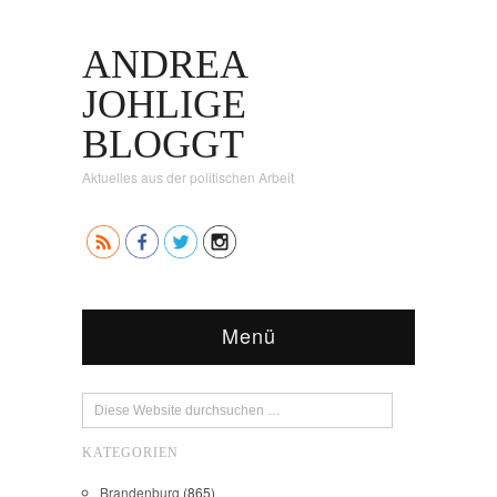
ANDREA
JOHLIGE
BLOGGT
Aktuelles aus der politischen Arbeit
Menü
KATEGORIEN
Brandenburg
(865)