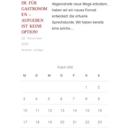
DE FÜR
Abgeordnete neue Wege erfordern,
GASTRONOM
haben wir ein neues Format
EN –
entwickelt: die virtuelle
AUFGEBEN
Sprechstunde. Wir haben bereits
IST KEINE
eine solche…
OPTION!
28. November
2020
Andrea Johlige
August 2026
M
D
M
D
F
S
S
1
2
3
4
5
6
7
8
9
10
11
12
13
14
15
16
17
18
19
20
21
22
23