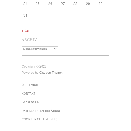
24
25
26
27
28
29
30
31
« Jan.
ARCHIV
Archiv
Copyright © 2026
Powered by
Oxygen Theme
.
ÜBER MICH
KONTAKT
IMPRESSUM
DATENSCHUTZ­ERKLÄRUNG
COOKIE-RICHTLINIE (EU)