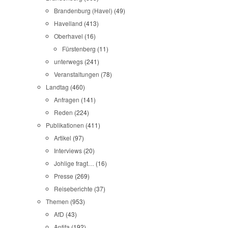
Brandenburg (Havel)
(49)
Havelland
(413)
Oberhavel
(16)
Fürstenberg
(11)
unterwegs
(241)
Veranstaltungen
(78)
Landtag
(460)
Anfragen
(141)
Reden
(224)
Publikationen
(411)
Artikel
(97)
Interviews
(20)
Johlige fragt…
(16)
Presse
(269)
Reiseberichte
(37)
Themen
(953)
AfD
(43)
Antifa
(192)