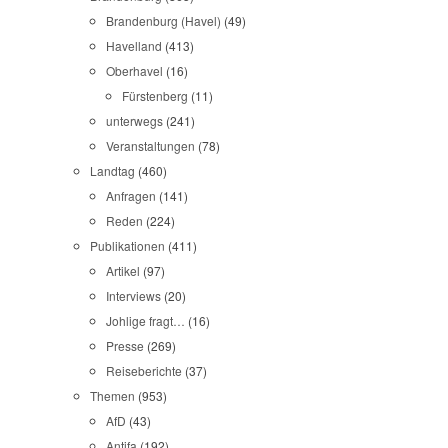
Brandenburg (Havel)
(49)
Havelland
(413)
Oberhavel
(16)
Fürstenberg
(11)
unterwegs
(241)
Veranstaltungen
(78)
Landtag
(460)
Anfragen
(141)
Reden
(224)
Publikationen
(411)
Artikel
(97)
Interviews
(20)
Johlige fragt…
(16)
Presse
(269)
Reiseberichte
(37)
Themen
(953)
AfD
(43)
Antifa
(192)