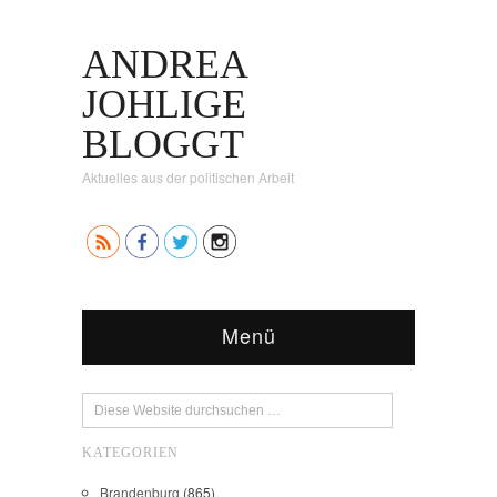
ANDREA
JOHLIGE
BLOGGT
Aktuelles aus der politischen Arbeit
Menü
KATEGORIEN
Brandenburg
(865)