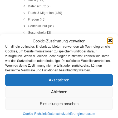
Datenschutz
(7)
Flucht & Migration
(430)
Frieden
(46)
Gedenkkultur
(31)
Gesundheit
(43)
Gleichstellung
(17)
Cookie-Zustimmung verwalten
Internationales
(65)
Um dir ein optimales Erlebnis zu bieten, verwenden wir Technologien wie
Cookies, um Geräteinformationen zu speichern und/oder darauf
Kommunales
(107)
zuzugreifen. Wenn du diesen Technologien zustimmst, können wir Daten
LINKES
(108)
wie das Surfverhalten oder eindeutige IDs auf dieser Website verarbeiten.
Wenn du deine Zustimmung nicht erteilst oder zurückziehst, können
NSU
(29)
bestimmte Merkmale und Funktionen beeinträchtigt werden.
Religion & Dialog
(35)
Sicherheit
(98)
Akzeptieren
Ablehnen
Durchsuchen:
Startseite
/
dpa
Einstellungen ansehen
Anfragen
,
Antifa
,
Artikel
,
Presse
Cookie-Richtlinie
Datenschutz­erklärung
Impressum