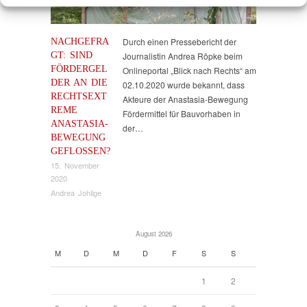
NACHGEFRA
Durch einen Pressebericht der
GT: SIND
Journalistin Andrea Röpke beim
FÖRDERGEL
Onlineportal „Blick nach Rechts“ am
DER AN DIE
02.10.2020 wurde bekannt, dass
RECHTSEXT
Akteure der Anastasia-Bewegung
REME
Fördermittel für Bauvorhaben in
ANASTASIA-
der…
BEWEGUNG
GEFLOSSEN?
15. November
2020
Andrea Johlige
August 2026
M
D
M
D
F
S
S
1
2