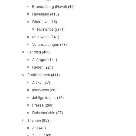
Brandenburg (Havel)
(49)
Havelland
(413)
Oberhavel
(16)
Fürstenberg
(11)
unterwegs
(241)
Veranstaltungen
(78)
Landtag
(460)
Anfragen
(141)
Reden
(224)
Publikationen
(411)
Artikel
(97)
Interviews
(20)
Johlige fragt…
(16)
Presse
(269)
Reiseberichte
(37)
Themen
(953)
AfD
(43)
Antifa
(192)