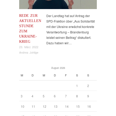
REDE ZUR
Der Landtag hat auf Antrag der
AKTUELLEN
SPD-Fraktion über „Aus Solidarität
STUNDE
mit der Ukraine erwächst konkrete
ZUM
Verantwortung – Brandenburg
UKRAINE-
leistet seinen Beitrag“ diskutiert.
KRIEG
Dazu haben wir…
23. März 2022
Andrea Johlige
August 2026
M
D
M
D
F
S
S
1
2
3
4
5
6
7
8
9
10
11
12
13
14
15
16