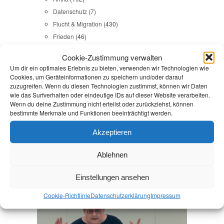
Datenschutz
(7)
Flucht & Migration
(430)
Frieden
(46)
Gedenkkultur
(31)
Cookie-Zustimmung verwalten
Gesundheit
(43)
Um dir ein optimales Erlebnis zu bieten, verwenden wir Technologien wie
Gleichstellung
(17)
Cookies, um Geräteinformationen zu speichern und/oder darauf
zuzugreifen. Wenn du diesen Technologien zustimmst, können wir Daten
Internationales
(65)
wie das Surfverhalten oder eindeutige IDs auf dieser Website verarbeiten.
Kommunales
(107)
Wenn du deine Zustimmung nicht erteilst oder zurückziehst, können
LINKES
(108)
bestimmte Merkmale und Funktionen beeinträchtigt werden.
NSU
(29)
Akzeptieren
Religion & Dialog
(35)
Sicherheit
(98)
Ablehnen
Einstellungen ansehen
Durchsuchen:
Startseite
/
Energiepreise
Cookie-Richtlinie
Datenschutz­erklärung
Impressum
Flucht & Migration
,
Frieden
,
Reden