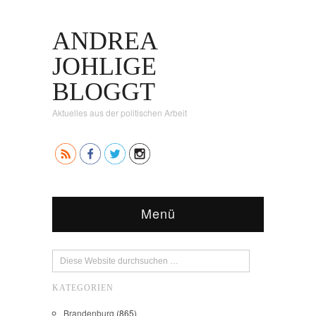
ANDREA
JOHLIGE
BLOGGT
Aktuelles aus der politischen Arbeit
Menü
KATEGORIEN
Brandenburg
(865)