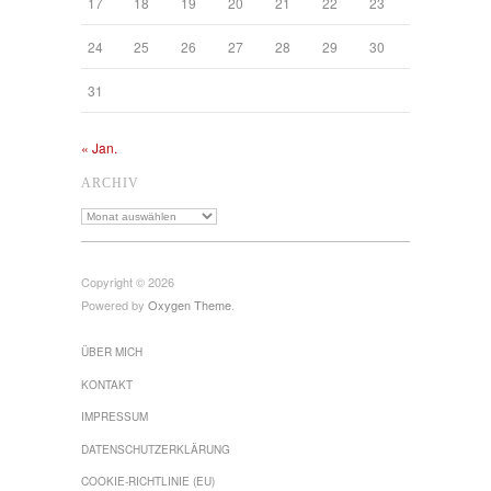
17
18
19
20
21
22
23
24
25
26
27
28
29
30
31
« Jan.
ARCHIV
Archiv
Copyright © 2026
Powered by
Oxygen Theme
.
ÜBER MICH
KONTAKT
IMPRESSUM
DATENSCHUTZ­ERKLÄRUNG
COOKIE-RICHTLINIE (EU)