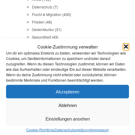
Datenschutz
(7)
Flucht & Migration
(430)
Frieden
(46)
Gedenkkultur
(31)
Gesundheit
(43)
Gleichstellung
(17)
Cookie-Zustimmung verwalten
Internationales
(65)
Um dir ein optimales Erlebnis zu bieten, verwenden wir Technologien wie
Cookies, um Geräteinformationen zu speichern und/oder darauf
Kommunales
(107)
zuzugreifen. Wenn du diesen Technologien zustimmst, können wir Daten
LINKES
(108)
wie das Surfverhalten oder eindeutige IDs auf dieser Website verarbeiten.
Wenn du deine Zustimmung nicht erteilst oder zurückziehst, können
NSU
(29)
bestimmte Merkmale und Funktionen beeinträchtigt werden.
Religion & Dialog
(35)
Sicherheit
(98)
Akzeptieren
Ablehnen
Durchsuchen:
Startseite
/
Engagementstrategie
Einstellungen ansehen
Kommunales
,
Reden
Cookie-Richtlinie
Datenschutz­erklärung
Impressum