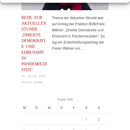
REDE ZUR
Thema der Aktuellen Stunde war
AKTUELLEN
auf Antrag der Fraktion BVB/Freie
STUNDE
Wähler: „Direkte Demokratie und
„DIREKTE
Ehrenamt in Pandemiezeiten“. Es
DEMOKRATI
lag ein Entschließungsantrag der
E UND
Freien Wähler vor….
EHRENAMT
IN
PANDEMIEZE
ITEN“
20. Januar 2022
Andrea Johlige
August 2026
M
D
M
D
F
S
S
1
2