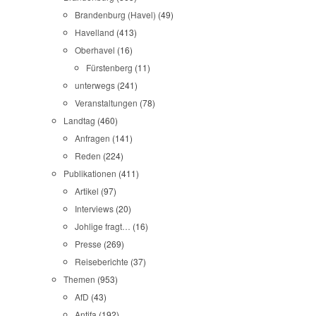
Brandenburg (Havel)
(49)
Havelland
(413)
Oberhavel
(16)
Fürstenberg
(11)
unterwegs
(241)
Veranstaltungen
(78)
Landtag
(460)
Anfragen
(141)
Reden
(224)
Publikationen
(411)
Artikel
(97)
Interviews
(20)
Johlige fragt…
(16)
Presse
(269)
Reiseberichte
(37)
Themen
(953)
AfD
(43)
Antifa
(192)