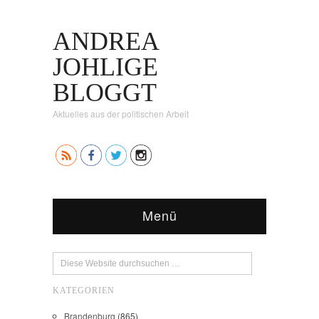
ANDREA
JOHLIGE
BLOGGT
Aktuelles aus der politischen Arbeit
Menü
KATEGORIEN
Brandenburg
(865)