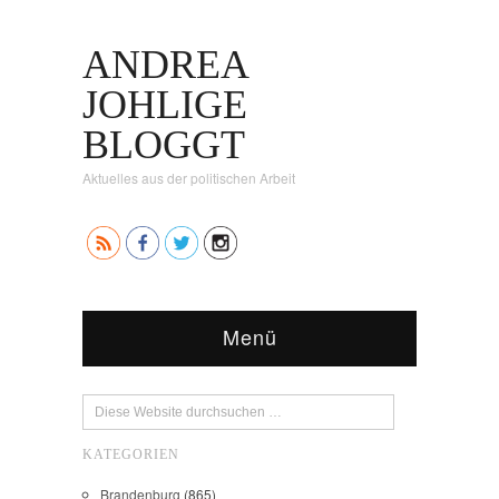
ANDREA
JOHLIGE
BLOGGT
Aktuelles aus der politischen Arbeit
Menü
KATEGORIEN
Brandenburg
(865)