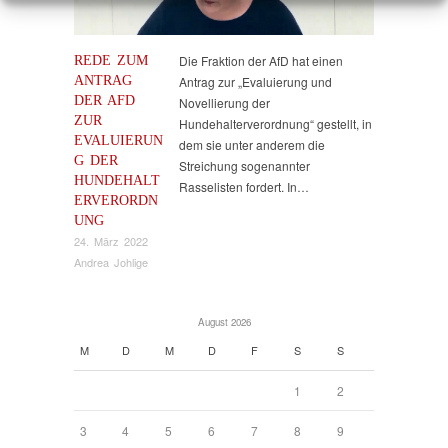
REDE ZUM
Die Fraktion der AfD hat einen
ANTRAG
Antrag zur „Evaluierung und
DER AFD
Novellierung der
ZUR
Hundehalterverordnung“ gestellt, in
EVALUIERUN
dem sie unter anderem die
G DER
Streichung sogenannter
HUNDEHALT
Rasselisten fordert. In…
ERVERORDN
UNG
24. März 2022
Andrea Johlige
August 2026
M
D
M
D
F
S
S
1
2
3
4
5
6
7
8
9