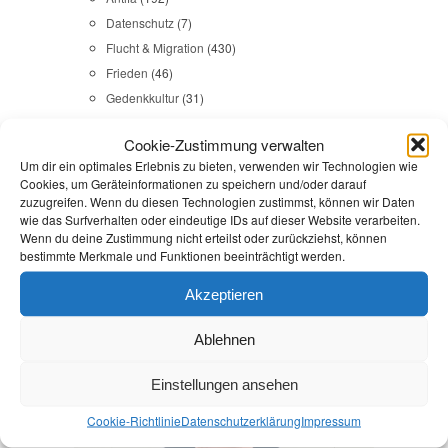
Datenschutz
(7)
Flucht & Migration
(430)
Frieden
(46)
Gedenkkultur
(31)
Gesundheit
(43)
Cookie-Zustimmung verwalten
Gleichstellung
(17)
Um dir ein optimales Erlebnis zu bieten, verwenden wir Technologien wie
Internationales
(65)
Cookies, um Geräteinformationen zu speichern und/oder darauf
Kommunales
(107)
zuzugreifen. Wenn du diesen Technologien zustimmst, können wir Daten
wie das Surfverhalten oder eindeutige IDs auf dieser Website verarbeiten.
LINKES
(108)
Wenn du deine Zustimmung nicht erteilst oder zurückziehst, können
NSU
(29)
bestimmte Merkmale und Funktionen beeinträchtigt werden.
Religion & Dialog
(35)
Akzeptieren
Sicherheit
(98)
Ablehnen
Durchsuchen:
Startseite
/
Hundehalterverordnung
Einstellungen ansehen
Reden
,
Sicherheit
Cookie-Richtlinie
Datenschutz­erklärung
Impressum