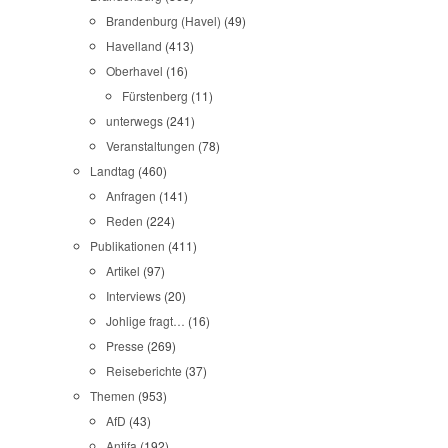
Brandenburg (Havel)
(49)
Havelland
(413)
Oberhavel
(16)
Fürstenberg
(11)
unterwegs
(241)
Veranstaltungen
(78)
Landtag
(460)
Anfragen
(141)
Reden
(224)
Publikationen
(411)
Artikel
(97)
Interviews
(20)
Johlige fragt…
(16)
Presse
(269)
Reiseberichte
(37)
Themen
(953)
AfD
(43)
Antifa
(192)