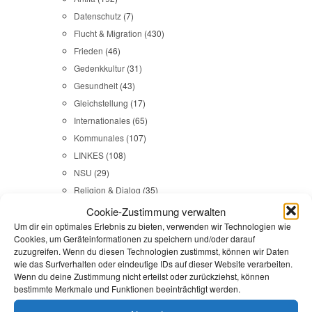
Datenschutz
(7)
Flucht & Migration
(430)
Frieden
(46)
Gedenkkultur
(31)
Gesundheit
(43)
Gleichstellung
(17)
Internationales
(65)
Kommunales
(107)
LINKES
(108)
NSU
(29)
Religion & Dialog
(35)
Sicherheit
(98)
Cookie-Zustimmung verwalten
Um dir ein optimales Erlebnis zu bieten, verwenden wir Technologien wie
Cookies, um Geräteinformationen zu speichern und/oder darauf
Durchsuchen:
Startseite
/
Integrationsarbeit
zuzugreifen. Wenn du diesen Technologien zustimmst, können wir Daten
wie das Surfverhalten oder eindeutige IDs auf dieser Website verarbeiten.
Wenn du deine Zustimmung nicht erteilst oder zurückziehst, können
Flucht & Migration
,
Presse
bestimmte Merkmale und Funktionen beeinträchtigt werden.