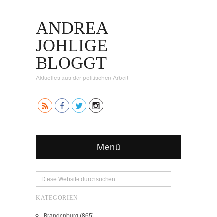
ANDREA
JOHLIGE
BLOGGT
Aktuelles aus der politischen Arbeit
Menü
KATEGORIEN
Brandenburg
(865)