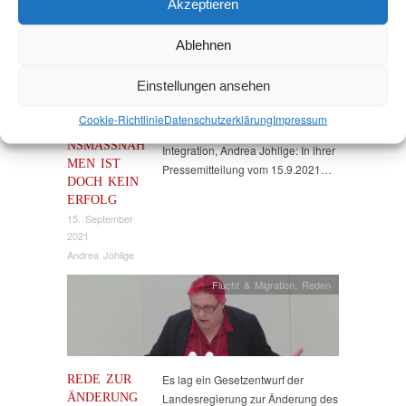
Akzeptieren
Ablehnen
PRESSEERKL
Zur heutigen Pressemitteilung des
ÄRUNG:
Ministeriums für Soziales,
Einstellungen ansehen
ZUSAMMENK
Gesundheit, Integration und
ÜRZEN VON
Verbraucherschutz erklärt die
Cookie-Richtlinie
Datenschutz­erklärung
Impressum
INTEGRATIO
Sprecherin für Migration und
NSMASSNAHM
Integration, Andrea Johlige: In ihrer
EN IST D
Pressemitteilung vom 15.9.2021…
OCH KEIN E
RFOLG
15. September
2021
Andrea Johlige
Flucht & Migration
,
Reden
REDE ZUR
Es lag ein Gesetzentwurf der
ÄNDERUNG
Landesregierung zur Änderung des