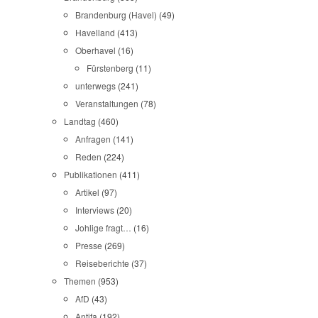
Brandenburg (Havel)
(49)
Havelland
(413)
Oberhavel
(16)
Fürstenberg
(11)
unterwegs
(241)
Veranstaltungen
(78)
Landtag
(460)
Anfragen
(141)
Reden
(224)
Publikationen
(411)
Artikel
(97)
Interviews
(20)
Johlige fragt…
(16)
Presse
(269)
Reiseberichte
(37)
Themen
(953)
AfD
(43)
Antifa
(192)