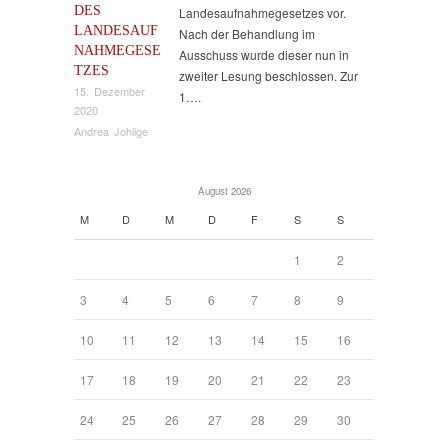
DES
Landesaufnahmegesetzes vor.
LANDESAUF
Nach der Behandlung im
NAHMEGESE
Ausschuss wurde dieser nun in
TZES
zweiter Lesung beschlossen. Zur
15. Dezember
1….
2020
Andrea Johlige
August 2026
M
D
M
D
F
S
S
1
2
3
4
5
6
7
8
9
10
11
12
13
14
15
16
17
18
19
20
21
22
23
24
25
26
27
28
29
30