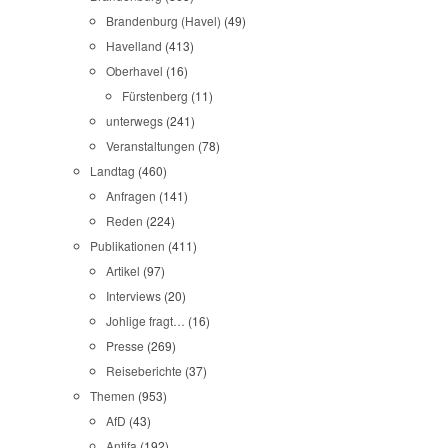
Brandenburg (Havel)
(49)
Havelland
(413)
Oberhavel
(16)
Fürstenberg
(11)
unterwegs
(241)
Veranstaltungen
(78)
Landtag
(460)
Anfragen
(141)
Reden
(224)
Publikationen
(411)
Artikel
(97)
Interviews
(20)
Johlige fragt…
(16)
Presse
(269)
Reiseberichte
(37)
Themen
(953)
AfD
(43)
Antifa
(192)