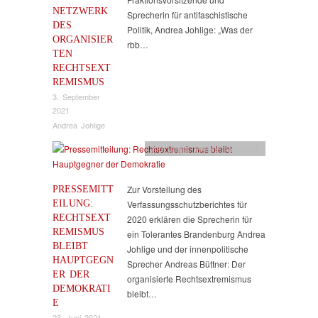
NETZWERK
Sprecherin für antifaschistische
DES
Politik, Andrea Johlige: „Was der
ORGANISIER
rbb…
TEN
RECHTSEXT
REMISMUS
3. September
2021
Andrea Johlige
AfD
,
Antifa
,
Presse
,
Sicherheit
PRESSEMITT
Zur Vorstellung des
EILUNG:
Verfassungsschutzberichtes für
RECHTSEXT
2020 erklären die Sprecherin für
REMISMUS
ein Tolerantes Brandenburg Andrea
BLEIBT
Johlige und der innenpolitische
HAUPTGEGN
Sprecher Andreas Büttner: Der
ER DER
organisierte Rechtsextremismus
DEMOKRATI
bleibt…
E
23. Juni 2021