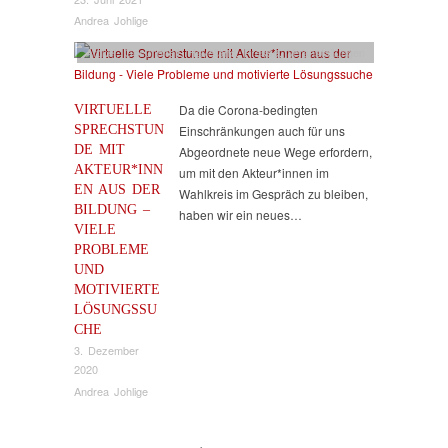
Andrea Johlige
Artikel
,
Gesundheit
,
Havelland
,
Presse
,
Veranstaltungen
VIRTUELLE
Da die Corona-bedingten
SPRECHSTUN
Einschränkungen auch für uns
DE MIT
Abgeordnete neue Wege erfordern,
AKTEUR*INN
um mit den Akteur*innen im
EN AUS DER
Wahlkreis im Gespräch zu bleiben,
BILDUNG –
haben wir ein neues…
VIELE
PROBLEME
UND
MOTIVIERTE
LÖSUNGSSU
CHE
3. Dezember
2020
Andrea Johlige