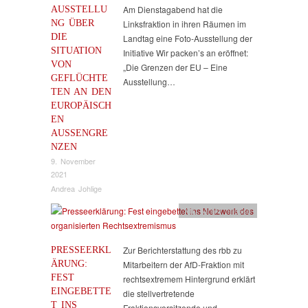
AUSSTELLU
Am Dienstagabend hat die
NG ÜBER
Linksfraktion in ihren Räumen im
DIE
Landtag eine Foto-Ausstellung der
SITUATION
Initiative Wir packen’s an eröffnet:
VON
„Die Grenzen der EU – Eine
GEFLÜCHTE
Ausstellung…
TEN AN DEN
EUROPÄISCH
EN
AUSSENGREN
ZEN
9. November
2021
Andrea Johlige
AfD
,
Antifa
,
Presse
PRESSEERKL
Zur Berichterstattung des rbb zu
ÄRUNG:
Mitarbeitern der AfD-Fraktion mit
FEST
rechtsextremem Hintergrund erklärt
EINGEBETTE
die stellvertretende
T INS
Fraktionsvorsitzende und