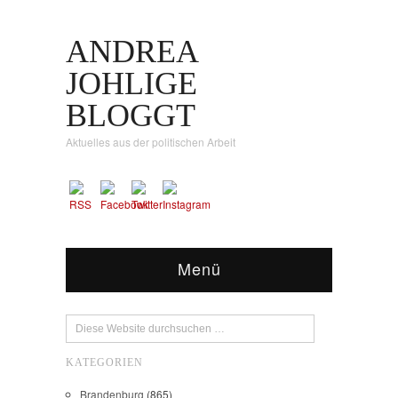
ANDREA
JOHLIGE
BLOGGT
Aktuelles aus der politischen Arbeit
Menü
KATEGORIEN
Brandenburg
(865)