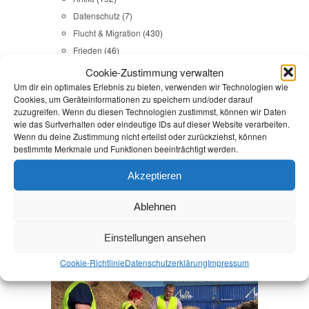
Datenschutz
(7)
Flucht & Migration
(430)
Frieden
(46)
Gedenkkultur
(31)
Cookie-Zustimmung verwalten
Gesundheit
(43)
Um dir ein optimales Erlebnis zu bieten, verwenden wir Technologien wie
Cookies, um Geräteinformationen zu speichern und/oder darauf
Gleichstellung
(17)
zuzugreifen. Wenn du diesen Technologien zustimmst, können wir Daten
Internationales
(65)
wie das Surfverhalten oder eindeutige IDs auf dieser Website verarbeiten.
Wenn du deine Zustimmung nicht erteilst oder zurückziehst, können
Kommunales
(107)
bestimmte Merkmale und Funktionen beeinträchtigt werden.
LINKES
(108)
NSU
(29)
Akzeptieren
Religion & Dialog
(35)
Sicherheit
(98)
Ablehnen
Einstellungen ansehen
Durchsuchen:
Startseite
/
Schiff
Cookie-Richtlinie
Datenschutz­erklärung
Impressum
Havelland
,
Kommunales