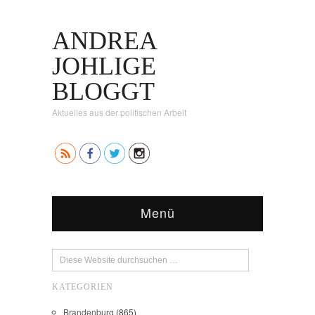
ANDREA
JOHLIGE
BLOGGT
Aktuelles aus der politischen Arbeit
Menü
KATEGORIEN
Brandenburg
(865)