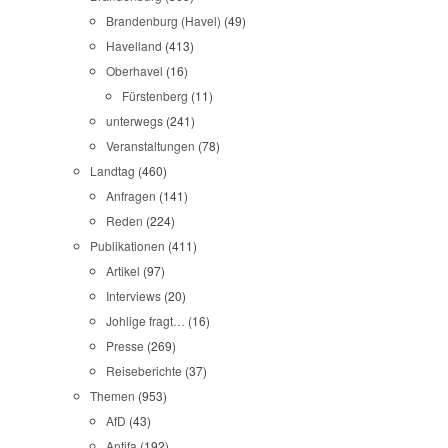
Brandenburg (Havel)
(49)
Havelland
(413)
Oberhavel
(16)
Fürstenberg
(11)
unterwegs
(241)
Veranstaltungen
(78)
Landtag
(460)
Anfragen
(141)
Reden
(224)
Publikationen
(411)
Artikel
(97)
Interviews
(20)
Johlige fragt…
(16)
Presse
(269)
Reiseberichte
(37)
Themen
(953)
AfD
(43)
Antifa
(192)