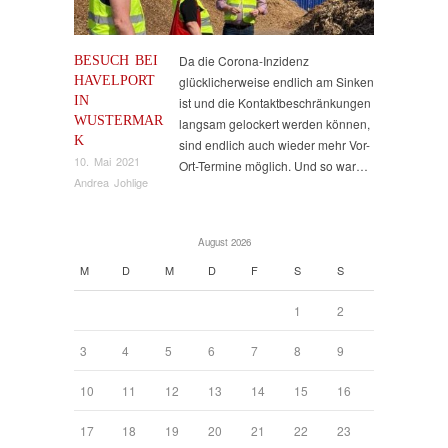
BESUCH BEI
Da die Corona-Inzidenz
HAVELPORT
glücklicherweise endlich am Sinken
IN
ist und die Kontaktbeschränkungen
WUSTERMAR
langsam gelockert werden können,
K
sind endlich auch wieder mehr Vor-
10. Mai 2021
Ort-Termine möglich. Und so war…
Andrea Johlige
August 2026
M
D
M
D
F
S
S
1
2
3
4
5
6
7
8
9
10
11
12
13
14
15
16
17
18
19
20
21
22
23