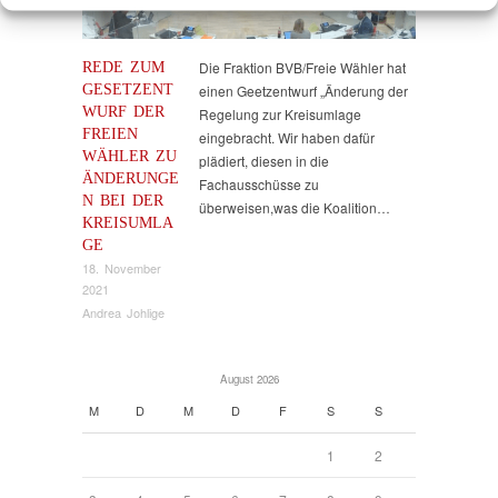
REDE ZUM
Die Fraktion BVB/Freie Wähler hat
GESETZENT
einen Geetzentwurf „Änderung der
WURF DER
Regelung zur Kreisumlage
FREIEN
eingebracht. Wir haben dafür
WÄHLER ZU
plädiert, diesen in die
ÄNDERUNGE
Fachausschüsse zu
N BEI DER
überweisen,was die Koalition…
KREISUMLA
GE
18. November
2021
Andrea Johlige
August 2026
M
D
M
D
F
S
S
1
2