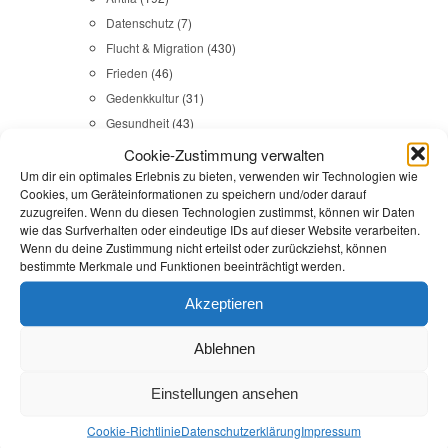
Datenschutz
(7)
Flucht & Migration
(430)
Frieden
(46)
Gedenkkultur
(31)
Gesundheit
(43)
Gleichstellung
(17)
Cookie-Zustimmung verwalten
Internationales
(65)
Um dir ein optimales Erlebnis zu bieten, verwenden wir Technologien wie
Cookies, um Geräteinformationen zu speichern und/oder darauf
Kommunales
(107)
zuzugreifen. Wenn du diesen Technologien zustimmst, können wir Daten
LINKES
(108)
wie das Surfverhalten oder eindeutige IDs auf dieser Website verarbeiten.
Wenn du deine Zustimmung nicht erteilst oder zurückziehst, können
NSU
(29)
bestimmte Merkmale und Funktionen beeinträchtigt werden.
Religion & Dialog
(35)
Sicherheit
(98)
Akzeptieren
Ablehnen
Durchsuchen:
Startseite
/
Städte
Einstellungen ansehen
Kommunales
,
Reden
Cookie-Richtlinie
Datenschutz­erklärung
Impressum