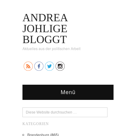
ANDREA
JOHLIGE
BLOGGT
Aktuelles aus der politischen Arbeit
Menü
KATEGORIEN
Brandenburg
(865)