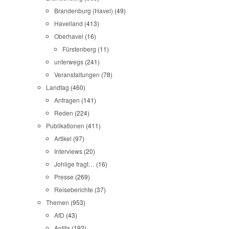
Brandenburg (Havel)
(49)
Havelland
(413)
Oberhavel
(16)
Fürstenberg
(11)
unterwegs
(241)
Veranstaltungen
(78)
Landtag
(460)
Anfragen
(141)
Reden
(224)
Publikationen
(411)
Artikel
(97)
Interviews
(20)
Johlige fragt…
(16)
Presse
(269)
Reiseberichte
(37)
Themen
(953)
AfD
(43)
Antifa
(192)