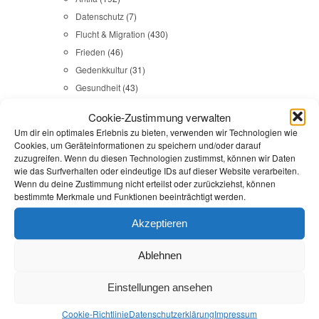
Datenschutz
(7)
Flucht & Migration
(430)
Frieden
(46)
Gedenkkultur
(31)
Gesundheit
(43)
Gleichstellung
(17)
Cookie-Zustimmung verwalten
Internationales
(65)
Um dir ein optimales Erlebnis zu bieten, verwenden wir Technologien wie
Kommunales
(107)
Cookies, um Geräteinformationen zu speichern und/oder darauf
zuzugreifen. Wenn du diesen Technologien zustimmst, können wir Daten
LINKES
(108)
wie das Surfverhalten oder eindeutige IDs auf dieser Website verarbeiten.
NSU
(29)
Wenn du deine Zustimmung nicht erteilst oder zurückziehst, können
Religion & Dialog
(35)
bestimmte Merkmale und Funktionen beeinträchtigt werden.
Sicherheit
(98)
Akzeptieren
Ablehnen
Durchsuchen:
Startseite
/
Training
Einstellungen ansehen
Artikel
,
Brandenburg (Havel)
,
Havelland
,
Veranstaltungen
Cookie-Richtlinie
Datenschutz­erklärung
Impressum