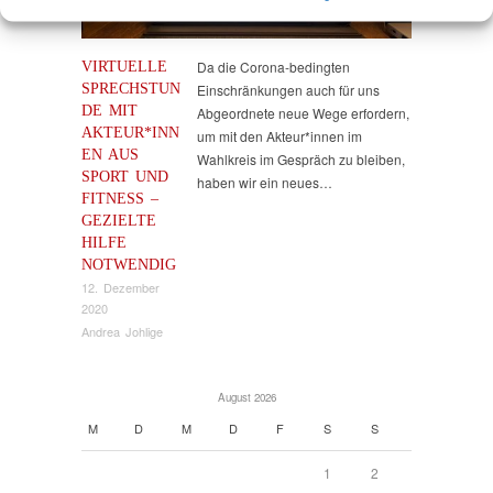
VIRTUELLE
Da die Corona-bedingten
SPRECHSTUN
Einschränkungen auch für uns
DE MIT
Abgeordnete neue Wege erfordern,
AKTEUR*INN
um mit den Akteur*innen im
EN AUS
Wahlkreis im Gespräch zu bleiben,
SPORT UND
haben wir ein neues…
FITNESS –
GEZIELTE
HILFE
NOTWENDIG
12. Dezember
2020
Andrea Johlige
August 2026
M
D
M
D
F
S
S
1
2