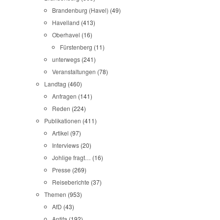
Brandenburg (Havel)
(49)
Havelland
(413)
Oberhavel
(16)
Fürstenberg
(11)
unterwegs
(241)
Veranstaltungen
(78)
Landtag
(460)
Anfragen
(141)
Reden
(224)
Publikationen
(411)
Artikel
(97)
Interviews
(20)
Johlige fragt…
(16)
Presse
(269)
Reiseberichte
(37)
Themen
(953)
AfD
(43)
Antifa
(192)