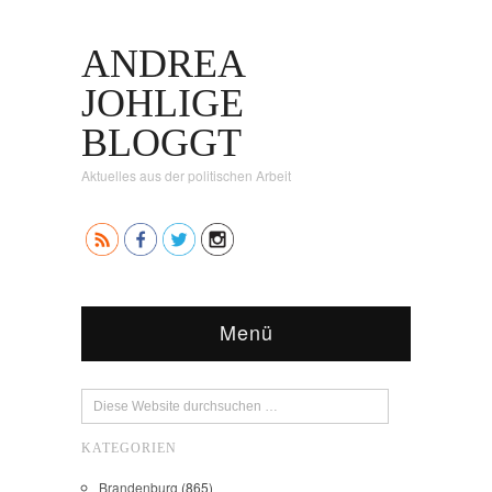
ANDREA
JOHLIGE
BLOGGT
Aktuelles aus der politischen Arbeit
Menü
KATEGORIEN
Brandenburg
(865)