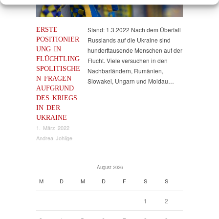
ERSTE
Stand: 1.3.2022 Nach dem Überfall
POSITIONIER
Russlands auf die Ukraine sind
UNG IN
hunderttausende Menschen auf der
FLÜCHTLING
Flucht. Viele versuchen in den
SPOLITISCHE
Nachbarländern, Rumänien,
N FRAGEN
Slowakei, Ungarn und Moldau…
AUFGRUND
DES KRIEGS
IN DER
UKRAINE
1. März 2022
Andrea Johlige
August 2026
M
D
M
D
F
S
S
1
2