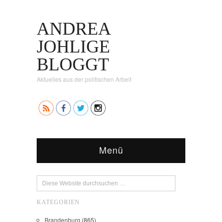
ANDREA
JOHLIGE
BLOGGT
Aktuelles aus der politischen Arbeit
Menü
KATEGORIEN
Brandenburg
(865)