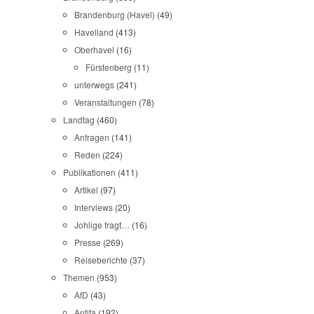
Brandenburg (Havel)
(49)
Havelland
(413)
Oberhavel
(16)
Fürstenberg
(11)
unterwegs
(241)
Veranstaltungen
(78)
Landtag
(460)
Anfragen
(141)
Reden
(224)
Publikationen
(411)
Artikel
(97)
Interviews
(20)
Johlige fragt…
(16)
Presse
(269)
Reiseberichte
(37)
Themen
(953)
AfD
(43)
Antifa
(192)