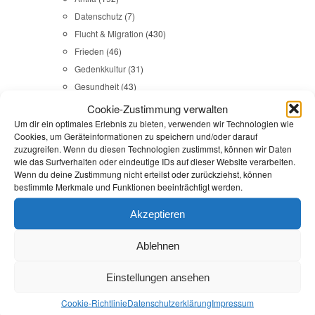
Datenschutz
(7)
Flucht & Migration
(430)
Frieden
(46)
Gedenkkultur
(31)
Gesundheit
(43)
Gleichstellung
(17)
Cookie-Zustimmung verwalten
Internationales
(65)
Um dir ein optimales Erlebnis zu bieten, verwenden wir Technologien wie
Cookies, um Geräteinformationen zu speichern und/oder darauf
Kommunales
(107)
zuzugreifen. Wenn du diesen Technologien zustimmst, können wir Daten
LINKES
(108)
wie das Surfverhalten oder eindeutige IDs auf dieser Website verarbeiten.
Wenn du deine Zustimmung nicht erteilst oder zurückziehst, können
NSU
(29)
bestimmte Merkmale und Funktionen beeinträchtigt werden.
Religion & Dialog
(35)
Sicherheit
(98)
Akzeptieren
Ablehnen
Durchsuchen:
Startseite
/
Ungarn
Einstellungen ansehen
Flucht & Migration
Cookie-Richtlinie
Datenschutz­erklärung
Impressum