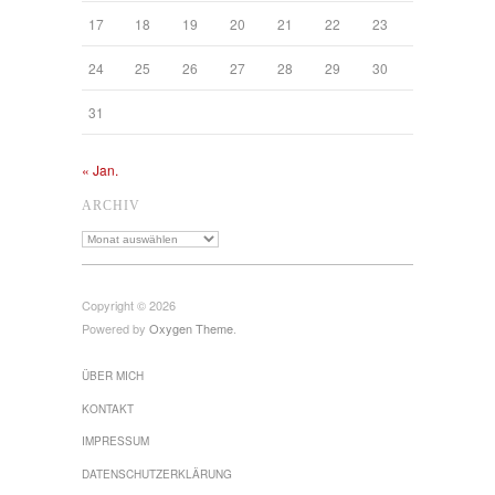
17
18
19
20
21
22
23
24
25
26
27
28
29
30
31
« Jan.
ARCHIV
Archiv
Copyright © 2026
Powered by
Oxygen Theme
.
ÜBER MICH
KONTAKT
IMPRESSUM
DATENSCHUTZ­ERKLÄRUNG