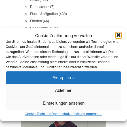
Datenschutz
(7)
Flucht & Migration
(430)
Frieden
(46)
Gedenkkultur
(31)
Cookie-Zustimmung verwalten
Gesundheit
(43)
Um dir ein optimales Erlebnis zu bieten, verwenden wir Technologien wie
Gleichstellung
(17)
Cookies, um Geräteinformationen zu speichern und/oder darauf
Internationales
(65)
zuzugreifen. Wenn du diesen Technologien zustimmst, können wir Daten
Kommunales
(107)
wie das Surfverhalten oder eindeutige IDs auf dieser Website verarbeiten.
Wenn du deine Zustimmung nicht erteilst oder zurückziehst, können
LINKES
(108)
bestimmte Merkmale und Funktionen beeinträchtigt werden.
NSU
(29)
Religion & Dialog
(35)
Akzeptieren
Sicherheit
(98)
Ablehnen
Durchsuchen:
Startseite
/
Unterstützungsunterschriten
Einstellungen ansehen
Cookie-Richtlinie
Datenschutz­erklärung
Impressum
Kommunales
,
Reden